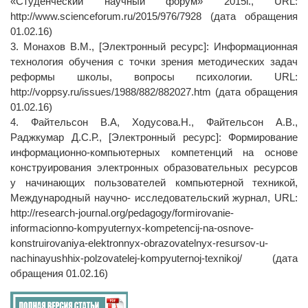
«Студенческий научный форум» 2015г., URL:
http://www.scienceforum.ru/2015/976/7928 (дата обращения
01.02.16)
3. Монахов В.М., [Электронный ресурс]: Информационная
технология обучения с точки зрения методических задач
реформы школы, вопросы психологии. URL:
http://voppsy.ru/issues/1988/882/882027.htm (дата обращения
01.02.16)
4. Файтельсон В.А, Ходусова.Н., Файтельсон А.В.,
Раджкумар Д.С.Р., [Электронный ресурс]: Формирование
информационно-компьютерных компетенций на основе
конструирования электронных образовательных ресурсов
у начинающих пользователей компьютерной техникой,
Международный научно- исследовательский журнал, URL:
http://research-journal.org/pedagogy/formirovanie-
informacionno-kompyuternyx-kompetencij-na-osnove-
konstruirovaniya-elektronnyx-obrazovatelnyx-resursov-u-
nachinayushhix-polzovatelej-kompyuternoj-texnikoj/ (дата
обращения 01.02.16)