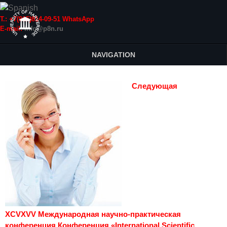
Т.: +7(915)814-09-51 WhatsApp
E-mail:
info@p8n.ru
NAVIGATION
Следующая
XCVXVV Международная научно-практическая
конференция Конференция «International Scientific