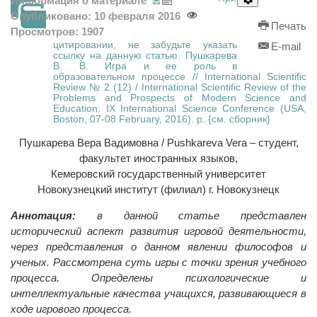
Информация о материале
Опубликовано: 10 февраля 2016
Печать
Просмотров: 1907
цитировании, не забудьте указать
E-mail
ссылку на данную статью. Пушкарева
В. В. Игра и ее роль в
образовательном процессе // International Scientific
Review № 2 (12) / International Scientific Review of the
Problems and Prospects of Modern Science and
Education: IX International Science Conference (USA,
Boston, 07-08 February, 2016). p. {см. сборник}
Пушкарева Вера Вадимовна / Pushkareva Vera – cтудент,
факультет иностранных языков,
Кемеровский государственный университет
Новокузнецкий институт (филиал) г. Новокузнецк
Аннотация:
в данной статье представлен
исторический аспект развития игровой деятельности,
через представления о данном явлении философов и
ученых. Рассмотрена суть игры с точки зрения учебного
процесса. Определены психологические и
интеллектуальные качества учащихся, развивающиеся в
ходе игрового процесса.