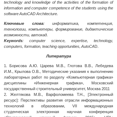
technology and knowledge of the activities of the formation of
information and computer competence of the students using the
software AutoCAD Architecture.
Ключевые слова
: информатика, компетенция,
технологии, компьютеры, формирование, дидактические
возможности, автокад.
Keywords
: computer science, expertise, technology,
computers, formation, teaching opportunities, AutoCA
D.
Литература
1. Борисова А.Ю. Царева М.В., Глотова В.В., Лебедева
И.М., Крылова О.В., Методические указания к выполнению
лабораторных работ по разделу «Компьютерная графика»
дисциплины «Инженерная графика», Московский
государственный строительный университет, Москва 2011
2. Желтякова М.В., Варфоломеева Т.Н., [Электронный
ресурс]: Перспективы развития отрасли информационных
технологий в образовании, VII международная
студенческая электронная научная конференция