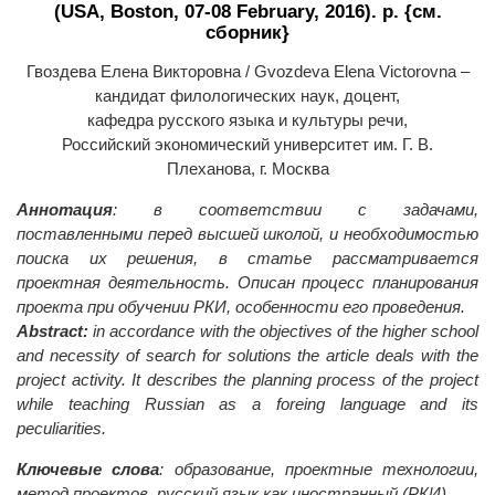
(USA, Boston, 07-08 February, 2016). p. {
см.
сборник
}
Гвоздева Елена Викторовна / Gvozdeva Elena Victorovna –
кандидат филологических наук, доцент,
кафедра русского языка и культуры речи,
Российский экономический университет им. Г. В.
Плеханова, г. Москва
Аннотация
: в соответствии с задачами,
поставленными перед высшей школой, и необходимостью
поиска их решения, в статье рассматривается
проектная деятельность. Описан процесс планирования
проекта при обучении РКИ, особенности его проведения.
Abstract:
in accordance with the objectives of the higher school
and necessity of search for solutions the article deals with the
project activity. It describes the planning process of the project
while teaching Russian as a foreing language and its
peculiarities.
Ключевые слова
: образование, проектные технологии,
метод проектов, русский язык как иностранный (РКИ).