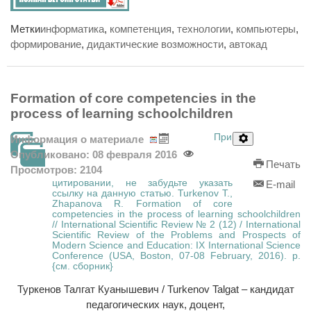
Метки
информатика
,
компетенция
,
технологии
,
компьютеры
,
формирование
,
дидактические возможности
,
автокад
Formation of core competencies in the
process of learning schoolchildren
При
Информация о материале
Опубликовано: 08 февраля 2016
Печать
Просмотров: 2104
цитировании, не забудьте указать
E-mail
ссылку на данную статью. Turkenov T.,
Zhapanova R. Formation of core
competencies in the process of learning schoolchildren
// International Scientific Review № 2 (12) / International
Scientific Review of the Problems and Prospects of
Modern Science and Education: IX International Science
Conference (USA, Boston, 07-08 February, 2016). p.
{см. сборник}
Туркенов Талгат Куанышевич / Turkenov Talgat – кандидат
педагогических наук, доцент,