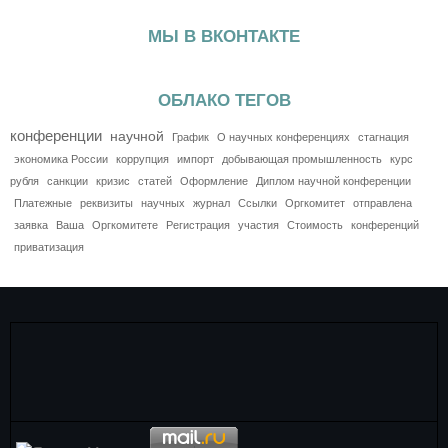
МЫ В ВКОНТАКТЕ
ОБЛАКО ТЕГОВ
конференции
научной
График
О научных конференциях
стагнация
экономика России
коррупция
импорт
добывающая промышленность
курс
рубля
санкции
кризис
статей
Оформление
Диплом научной конференции
Платежные
реквизиты
научных
журнал
Ссылки
Оргкомитет
отправлена
заявка
Ваша
Оргкомитете
Регистрация
участия
Стоимость
конференций
приватизация