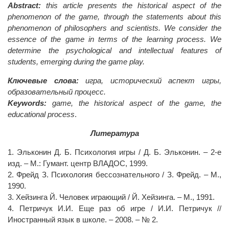
Abstract:
this article presents the historical aspect of the
phenomenon of the game, through the statements about this
phenomenon of philosophers and scientists. We consider the
essence of the game in terms of the learning process. We
determine the psychological and intellectual features of
students, emerging during the game play.
Ключевые слова:
игра, исторический аспект игры,
образовательный процесс.
Keywords:
game, the historical aspect of the game, the
educational process
.
Литература
1. Эльконин Д. Б. Психология игры / Д. Б. Эльконин. – 2-е
изд. – М.: Гумант. центр ВЛАДОС, 1999.
2. Фрейд З. Психология бессознательного / З. Фрейд. – М.,
1990.
3. Хейзинга Й. Человек играющий / Й. Хейзинга. – М., 1991.
4. Петричук И.И. Еще раз об игре / И.И. Петричук //
Иностранный язык в школе. – 2008. – № 2.