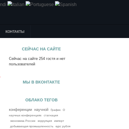
КОНТАКТЫ
СЕЙЧАС НА САЙТЕ
Сейчас на сайте 254 гостя и нет
я
пользователей
е
МЫ В ВКОНТАКТЕ
ОБЛАКО ТЕГОВ
конференции
научной
График
О
научных конференциях
стагнация
экономика России
коррупция
импорт
добывающая промышленность
курс рубля