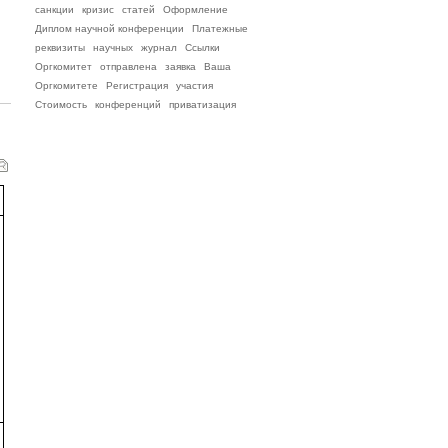
санкции
кризис
статей
Оформление
Диплом научной конференции
Платежные
реквизиты
научных
журнал
Ссылки
Оргкомитет
отправлена
заявка
Ваша
Оргкомитете
Регистрация
участия
Стоимость
конференций
приватизация