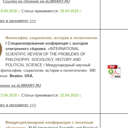
Ссылка на сборник на eLIBRARY.RU
19.04.2018 г.
Статьи принимаются:
18.04.2018 г.
вку в оргкомитет >>>
Философия, социология, история и политология.
I
Специализированная конференция с выходом
электронного сборника:
«INTERNATIONAL
SCIENTIFIC REVIEW OF THE PROBLEMS OF
PHILOSOPHY, SOCIOLOGY, HISTORY AND
POLITICAL SCIENCE / Международный научный
 философии, социологии, истории и политологии». 490
татью.
Boston. USA.
орник на eLIBRARY.RU
23.04.2018 г.
Статьи принимаются:
22.04
.2018 г.
вку в оргкомитет >>>
Междисциплинарная конференция с печатным
сборником
.
XL
IV
International Scientific and Practical