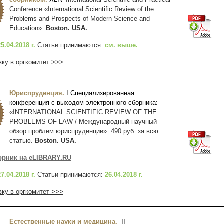
Conference «International Scientific Review of the
Problems and Prospects of Modern Science and
Education».
Boston. USA.
25.04.2018 г.
Статьи принимаются:
см. выше.
вку в оргкомитет >>>
Юриспруденция
.
I
Специализированная
конференция с выходом электронного сборника:
«INTERNATIONAL SCIENTIFIC REVIEW OF THE
PROBLEMS OF LAW / Международный научный
обзор проблем юриспруденции». 490 руб. за всю
статью.
Boston. USA.
орник на eLIBRARY.RU
27.04.2018 г.
Статьи принимаются:
26.04
.2018 г.
вку в оргкомитет >>>
Естественные науки и медицина.
II