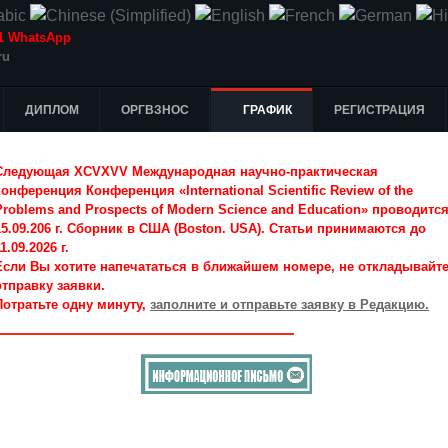
-51 WhatsApp
ru
ДИПЛОМ
ОРГВЗНОС
ГРАФИК
РЕГИСТРАЦИЯ
Следующая XCVXVV Международная научно-практическая
конференция Конференция «International Scientific Review of the
Problems and Prospects of Modern Science and Education» проводитс
15.09.206 г. Сборник в США (Boston. USA). Статьи принимаются до
1.09.2026 г.
Если Вы хотите напечататься в ближайшем номере, не откладывайт
отправку заявки.
Потратьте одну минуту,
заполните и отправьте заявку в Редакцию.