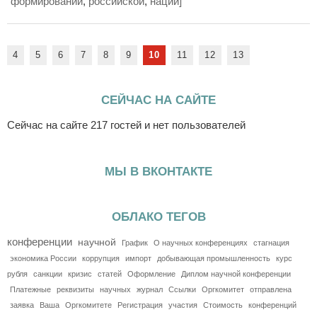
формировании
,
российской
,
нации]
4
5
6
7
8
9
10
11
12
13
СЕЙЧАС НА САЙТЕ
Сейчас на сайте 217 гостей и нет пользователей
МЫ В ВКОНТАКТЕ
ОБЛАКО ТЕГОВ
конференции
научной
График
О научных конференциях
стагнация
экономика России
коррупция
импорт
добывающая промышленность
курс
рубля
санкции
кризис
статей
Оформление
Диплом научной конференции
Платежные
реквизиты
научных
журнал
Ссылки
Оргкомитет
отправлена
заявка
Ваша
Оргкомитете
Регистрация
участия
Стоимость
конференций