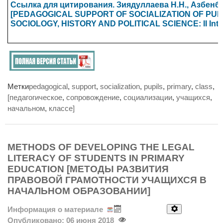
Ссылка для цитирования. Зиядуллаева Н.Н., А
[PEDAGOGICAL SUPPORT OF SOCIALIZATION OF PUPI
SOCIOLOGY, HISTORY AND POLITICAL SCIENCE: II Internati
Метки
pedagogical
,
support
,
socialization
,
pupils
,
primary
,
class
,
[педагогическое
,
сопровождение
,
социализации
,
учащихся
,
начальном
,
классе]
METHODS OF DEVELOPING THE LEGAL
LITERACY OF STUDENTS IN PRIMARY
EDUCATION [МЕТОДЫ РАЗВИТИЯ
ПРАВОВОЙ ГРАМОТНОСТИ УЧАЩИХСЯ В
НАЧАЛЬНОМ ОБРАЗОВАНИИ]
Информация о материале
Опубликовано: 06 июня 2018