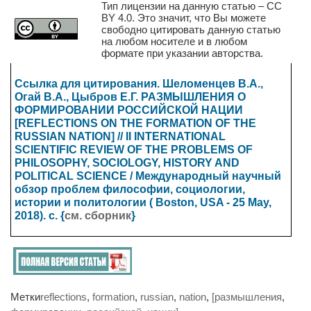
Тип лицензии на данную статью – CC
BY 4.0. Это значит, что Вы можете
свободно цитировать данную статью
на любом носителе и в любом
формате при указании авторства.
Ссылка для цитирования. Шеломенцев В.А.,
Огай В.А., Цыбров Е.Г. РАЗМЫШЛЕНИЯ О
ФОРМИРОВАНИИ РОССИЙСКОЙ НАЦИИ
[REFLECTIONS ON THE FORMATION OF THE
RUSSIAN NATION] // II INTERNATIONAL
SCIENTIFIC REVIEW OF THE PROBLEMS OF
PHILOSOPHY, SOCIOLOGY, HISTORY AND
POLITICAL SCIENCE / Международный научный
обзор проблем философии, социологии,
истории и политологии ( Boston, USA - 25 May,
2018). с. {
см. сборник
}
Метки
reflections
,
formation
,
russian
,
nation
,
[размышления
,