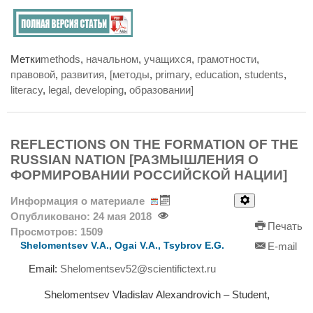
Метки
methods
,
начальном
,
учащихся
,
грамотности
,
правовой
,
развития
,
[методы
,
primary
,
education
,
students
,
literacy
,
legal
,
developing
,
образовании]
REFLECTIONS ON THE FORMATION OF THE
RUSSIAN NATION [РАЗМЫШЛЕНИЯ О
ФОРМИРОВАНИИ РОССИЙСКОЙ НАЦИИ]
Информация о материале
Опубликовано: 24 мая 2018
Печать
Просмотров: 1509
Shelomentsev V.A., Ogai V.A., Tsybrov E.G.
E-mail
Email:
Shelomentsev52@scientifictext.ru
Shelomentsev Vladislav Alexandrovich – Student,