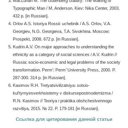
MacLuhan M. The Gutenberg Galaxy: The Making of
Typographic Man / M. Anderson. Kiev: Nika Center, 2003.
432 p. [in Russian].
Orlov A.S. Istoriya Rossii: uchebnik / A.S. Orlov, V.A.
Georgiev, N.G. Georgieva, T.A. Sivokhina. Moscow:
Prospekt, 2008. 672 p. [in Russian].
Kudrin A.V. On major approaches to understanding the
ethnicity as a category of social sciences / A.V. Kudrin //
Russia: socio-economic and legal problems of the society
transformation. Perm’: Perm’ University Press, 2000. P.
287-300. 314 p. [in Russian].
Kasimov R.H. Tretyatsivilizatsiya: sotsio-
kul’tyrnyesverkhsistemy v diskursepostmodernizma /
R.N. Kasimov // Teoriya i praktika obshchestvennogo
razvitiya, 2015. № 22. P. 179-181 [in Russian].
Ссылка для цитирования данной статьи