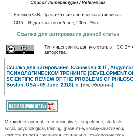
Список литературы / References
Евтихов О.В. Практика психологического тренинга.
СПб. : Издательство «Речь», 2005. 256 с.
Ссылка для цитирования данной статьи
Тип лицензии на данную статью – CC BY 4.
авторства.
Ссылка для цитирования. Казбекова Ф.П., Абду
ПСИХОЛОГИЧЕСКОМ ТРЕНИНГЕ [DEVELOPMENT OF CO
SCIENTIFIC REVIEW OF THE PROBLEMS OF PHILOSOPHY, S
Boston, USA - 05 June, 2018). с. {
см. сборник
}
Метки
development
,
communicative
,
competence
,
students
,
socio
,
psychological
,
training
,
[развитие
,
коммуникативной
,
компетентности
,
учащихся
,
социально
,
психологическом
,