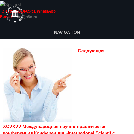
Т.: +7(915)814-09-51 WhatsApp
E-mail:
info@p8n.ru
NAVIGATION
Следующая
XCVXVV Международная научно-практическая
конференция Конференция «International Scientific