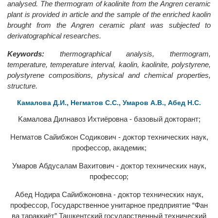
analysed. The thermogram of kaolinite from the Angren ceramic
plant is provided in article and the sample of the enriched kaolin
brought from the Angren ceramic plant was subjected to
derivatographical researches.
Keywords:
thermographical analysis, thermogram,
temperature, temperature interval, kaolin, kaolinite, polystyrene,
polystyrene compositions, physical and chemical properties,
structure.
Камалова Д.И., Негматов С.С., Умаров А.В., Абед Н.С.
Kaмалова Дилнавоз Ихтиёровна - базовый докторант;
Негматов Сайибжон Содикович - доктор технических наук,
профессор, академик;
Умаров Абдусалам Вахитович - доктор технических наук,
профессор;
Абед Нодира Сайибжоновна - доктор технических наук,
профессор, Государственное унитарное предприятие “Фан
ва тараккиёт” Ташкентский государственный технический