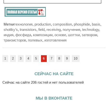
Метки
технология
,
production
,
composition
,
phosphide
,
basis
,
shottky’s
,
transistors
,
field
,
receiving
,
получения
,
technology
,
индия
,
фосфида
,
композиции
,
основе
,
шоттки
,
затвором
,
транзисторов
,
полевых
,
изготовления
1
2
3
4
5
6
7
8
9
10
СЕЙЧАС НА САЙТЕ
Сейчас на сайте 206 гостей и нет пользователей
МЫ В ВКОНТАКТЕ