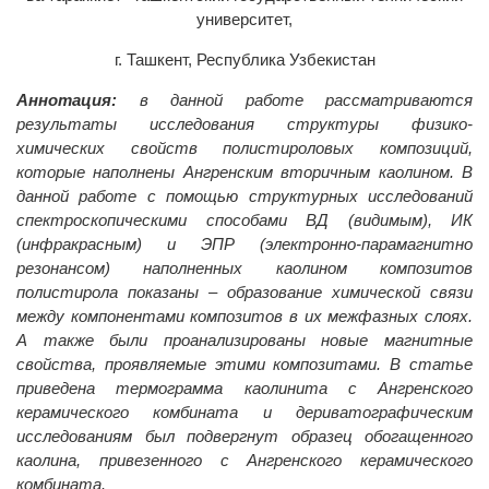
университет,
г. Ташкент, Республика Узбекистан
Аннотация:
в данной работе рассматриваются
результаты исследования структуры физико-
химических свойств полистироловых композиций,
которые наполнены Ангренским вторичным каолином. В
данной работе с помощью структурных исследований
спектроскопическими способами ВД (видимым), ИК
(инфракрасным) и ЭПР (электронно-парамагнитно
резонансом) наполненных каолином композитов
полистирола показаны – образование химической связи
между компонентами композитов в их межфазных слоях.
А также были проанализированы новые магнитные
свойства, проявляемые этими композитами. В статье
приведена термограмма каолинита с Ангренского
керамического комбината и дериватографическим
исследованиям был подвергнут образец обогащенного
каолина, привезенного с Ангренского керамического
комбината.