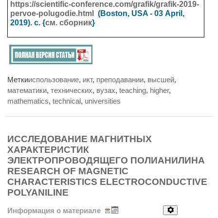
https://scientific-conference.com/grafik/grafik-2019-
pervoe-polugodie.html
(Boston, USA - 03
April
,
2019). с. {
см. сборник
}
Метки
использование
,
икт
,
преподавании
,
высшей
,
математики
,
технических
,
вузах
,
teaching
,
higher
,
mathematics
,
technical
,
universities
ИССЛЕДОВАНИЕ МАГНИТНЫХ
ХАРАКТЕРИСТИК
ЭЛЕКТРОПРОВОДЯЩЕГО ПОЛИАНИЛИНА
RESEARCH OF MAGNETIC
CHARACTERISTICS ELECTROCONDUCTIVE
POLYANILINE
Информация о материале