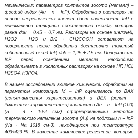
механических параметров контактов золото (металл) –
фосфид индия (Au – n – InP). Обработка в растворах на
основе неорганических кислот дает поверхность InP с
минимальной толщиной собственного оксида, которая
равна dok = 0,45 ÷ 0,7 нм. Растворы на основе щелочей,
H2O2 ÷ H2O и Br2 ÷ CH2СООН оставляют на
поверхности после обработки достаточно толстый
собственный оксид InP, dok = 1,25 ÷ 2,5 нм. Поверхность
InP перед осаждением металла необходимо
обрабатывать в кислотных растворах на основе HF, HCl,
Н2SO4, Н3РО4.
В нашем исследовании влияние химической обработки на
параметры композиции М – InP оценивалось по ВАХ
(вольт-амперная характеристика) и ВЕХ (вольт –
ёмкостная характеристика) контактов Аu – n – InP (100)
(S = 4 · 10-2 cм2) сформированными методом
термического напыление золота (Au) на подложки n – InP
(Na - Na 1018 см-3), находящиеся при температуре
403÷423 ºК. В качестве химических реагентов, которые