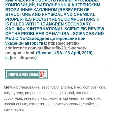
ХИМИЧЕСКИХ СВОЙСТВ ПОЛИСТИРОЛОВЫХ
КОМПОЗИЦИЙ, НАПОЛНЕННЫХ АНГРЕНСКИМ
ВТОРИЧНЫМ КАОЛИНОМ [RESEARCH OF
STRUCTURE AND PHYSICAL AND CHEMICAL
PROPERTIES POLYSTYRENE COMPOSITIONS IT
IS FILLED WITH THE ANGREN SECONDARY
KAOLIN] // X INTERNATIONAL SCIENTIFIC REVIEW
OF THE PROBLEMS OF NATURAL SCIENCES AND
MEDICINE
Свободное цитирование при
указании авторства:
https://scientific-
conference.com/grafik/grafik-2019-pervoe-
polugodie.html
(Boston, USA - 03
April
, 2019).
с. {
см. сборник
}
Метки
исследование
,
secondary
,
angren
,
filled
,
compositions
,
polystyrene
,
properties
,
chemical
,
physical
,
structure
,
структуры
,
research
,
каолином
,
вторичным
,
ангренским
,
наполненных
,
композиций
,
полистироловых
,
свойств
,
химических