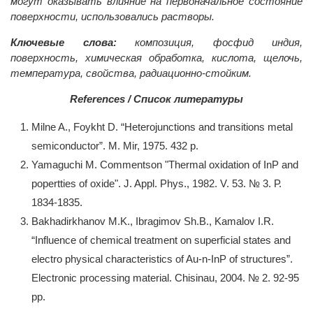
могут оказывать влияние на первоначальное состояние
поверхности, использовались растворы.
Ключевые слова:
композиция, фосфид индия,
поверхность, химическая обработка, кислота, щелочь,
температура, свойства, радиационно-стойким.
References / Список литературы
Milne A., Foykht D. “Heterojunctions and transitions metal
semiconductor”. M. Mir, 1975. 432 p.
Yamaguchi M. Commentson "Thermal oxidation of InP and
popertties of oxide". J. Appl. Phys., 1982. V. 53. № 3. Р.
1834-1835.
Bakhadirkhanov M.K., Ibragimov Sh.B., Kamalov I.R.
“Influence of chemical treatment on superficial states and
electro physical characteristics of Au-n-InP of structures”.
Electronic processing material. Chisinau, 2004. № 2. 92-95
pp.