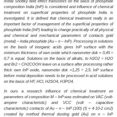
metal Shottky field effect transistors on the basis of phosphide
composition India (InP) is considered and influence of chemical
treatment on superficial properties of phosphide India is
investigated. It is defined that chemical treatment really is an
important factor of management of the superficial properties of
phosphide India (InP) leading to change practically of all physical
and chemical and mechanical parameters of contacts gold
(metal) – India phosphide (Au – n – InP). Processing in solutions
on the basis of inorganic acids gives InP surface with the
minimum thickness of own oxide which nanometer dok = 0,45 ÷
0,7 is equal. Solutions on the basis of alkalis, to H2O2 ÷ H2O
and Br2 ÷ CH2COOH leave on a surface after processing rather
thick own InP oxide, nanometer dok =1,25 ÷ 2,5. InP surface
before metal deposition needs to be processed in acid solutions
on the basis of HF, HCl, H2SO4, H3PO4.
In ours a research influence of chemical treatment on
parameters of composition M – InP was estimated on VAC (volt-
ampere characteristic) and VСС (volt – capacitive
characteristic) contacts of Au – n – InP (100) (S = 4·10-2 cm2)
created by method thermal dusting gold (Au) on n – InP