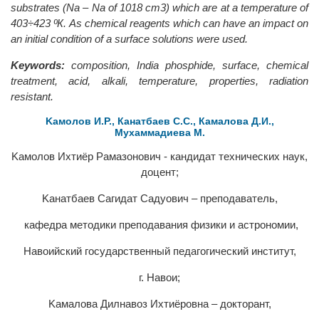
substrates (Na – Na of 1018 cm3) which are at a temperature of
403÷423 ºК. As chemical reagents which can have an impact on
an initial condition of a surface solutions were used.
Keywords:
composition, India phosphide, surface, chemical
treatment, acid, alkali, temperature, properties, radiation
resistant.
Kамолов И.Р., Канатбаев С.С., Камалова Д.И.,
Мухаммадиева М.
Kамолов Ихтиёр Рамазонович - кандидат технических наук,
доцент;
Kaнатбаев Сагидат Садуович – преподаватель,
кафедра методики преподавания физики и астрономии,
Навоийский государственный педагогический институт,
г. Навои;
Kaмалова Дилнавоз Ихтиёровна – докторант,