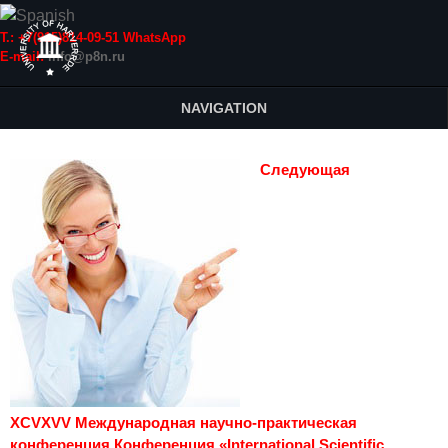
Т.: +7(915)814-09-51 WhatsApp
E-mail:
info@p8n.ru
NAVIGATION
Следующая
XCVXVV Международная научно-практическая
конференция Конференция «International Scientific