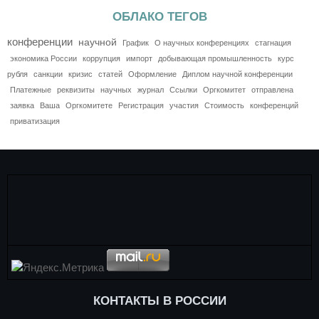
ОБЛАКО ТЕГОВ
конференции
научной
График
О научных конференциях
стагнация
экономика России
коррупция
импорт
добывающая промышленность
курс
рубля
санкции
кризис
статей
Оформление
Диплом научной конференции
Платежные
реквизиты
научных
журнал
Ссылки
Оргкомитет
отправлена
заявка
Ваша
Оргкомитете
Регистрация
участия
Стоимость
конференций
приватизация
КОНТАКТЫ В РОССИИ