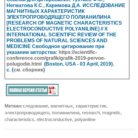
Негматова К.С., Каримова Д.А. ИССЛЕДОВАНИЕ
МАГНИТНЫХ ХАРАКТЕРИСТИК
ЭЛЕКТРОПРОВОДЯЩЕГО ПОЛИАНИЛИНА
[RESEARCH OF MAGNETIC CHARACTERISTICS
ELECTROCONDUCTIVE POLYANILINE] // X
INTERNATIONAL SCIENTIFIC REVIEW OF THE
PROBLEMS OF NATURAL SCIENCES AND
MEDICINE
Свободное цитирование при
указании авторства:
https://scientific-
conference.com/grafik/grafik-2019-pervoe-
polugodie.html
(Boston, USA - 03
April
, 2019).
с. {
см. сборник
}
Метки
исследование
,
магнитных
,
характеристик
,
электропроводящего
,
полианилина
,
research
,
magnetic
,
characteristics
,
electroconductive
,
polyaniline