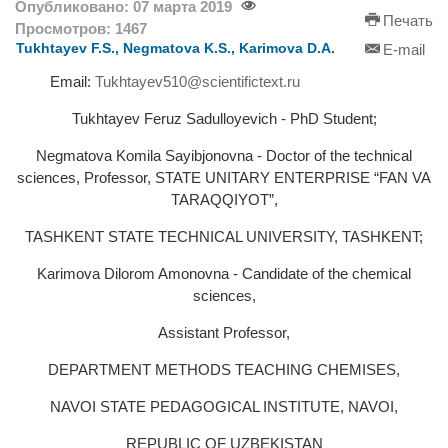
Опубликовано: 07 марта 2019
Печать
Просмотров: 1467
Tukhtayev F.S., Negmatova K.S., Karimova D.A.
E-mail
Email:
Tukhtayev510@scientifictext.ru
Tukhtayev Feruz Sadulloyevich - PhD Student;
Negmatova Komila Sayibjonovna - Doctor of the technical
sciences, Professor, STATE UNITARY ENTERPRISE “FAN VA
TARAQQIYOT”,
TASHKENT STATE TECHNICAL UNIVERSITY, TASHKENT;
Karimova Dilorom Amonovna - Candidate of the chemical
sciences,
Assistant Professor,
DEPARTMENT METHODS TEACHING CHEMISES,
NAVOI STATE PEDAGOGICAL INSTITUTE, NAVOI,
REPUBLIC OF UZBEKISTAN