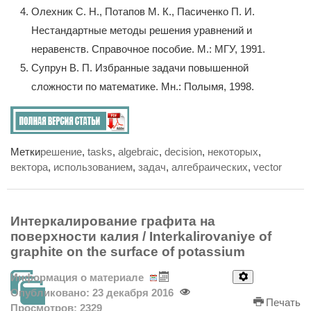
Олехник С. Н., Потапов М. К., Пасиченко П. И.
Нестандартные методы решения уравнений и
неравенств. Справочное пособие. М.: МГУ, 1991.
Супрун В. П. Избранные задачи повышенной
сложности по математике. Мн.: Полымя, 1998.
Метки
решение
,
tasks
,
algebraic
,
decision
,
некоторых
,
вектора
,
использованием
,
задач
,
алгебраических
,
vector
Интеркалирование графита на
поверхности калия / Interkalirovaniye of
graphite on the surface of potassium
Информация о материале
Опубликовано: 23 декабря 2016
Печать
Просмотров: 2329