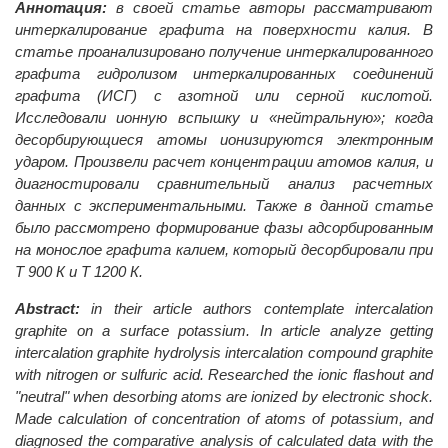
Аннотация:
в своей статье авторы рассматривают
интеркалирование графита на поверхности калия. В
статье проанализировано получение интеркалированного
графита гидролизом интеркалированных соединений
графита (ИСГ) с азотной или серной кислотой.
Исследовали ионную вспышку и «нейтральную»; когда
десорбирующиеся атомы ионизируются электронным
ударом. Произвели расчет концентрации атомов калия, и
диагностировали сравнительный анализ расчетных
данных с экспериментальными. Также в данной статье
было рассмотрено формирование фазы адсорбированным
на монослое графита калием, который десорбировали при
Т 900 К и Т 1200 К.
Abstract:
in their article authors contemplate intercalation
graphite on a surface potassium. In article analyze getting
intercalation graphite hydrolysis intercalation compound graphite
with nitrogen or sulfuric acid. Researched the ionic flashout and
"neutral" when desorbing atoms are ionized by electronic shock.
Made calculation of concentration of atoms of potassium, and
diagnosed the comparative analysis of calculated data with the