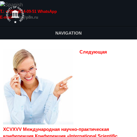
Т.: +7(915)814-09-51 WhatsApp
E-mail:
info@p8n.ru
NAVIGATION
Следующая
XCVXVV Международная научно-практическая
конференция Конференция «International Scientific