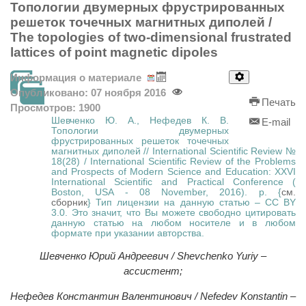
Топологии двумерных фрустрированных
решеток точечных магнитных диполей /
The topologies of two-dimensional frustrated
lattices of point magnetic dipoles
Информация о материале
Опубликовано: 07 ноября 2016
Печать
Просмотров: 1900
Шевченко Ю. А., Нефедев К. В.
E-mail
Топологии двумерных
фрустрированных решеток точечных
магнитных диполей // International Scientific Review №
18(28) / International Scientific Review of the Problems
and Prospects of Modern Science and Education: XXVI
International Scientific and Practical Conference (
Boston, USA - 08 November, 2016). p. {
см.
сборник
} Тип лицензии на данную статью – CC BY
3.0. Это значит, что Вы можете свободно цитировать
данную статью на любом носителе и в любом
формате при указании авторства.
Шевченко Юрий Андреевич / Shevchenko Yuriy –
ассистент;
Нефедев Константин Валентинович / Nefedev Konstantin –