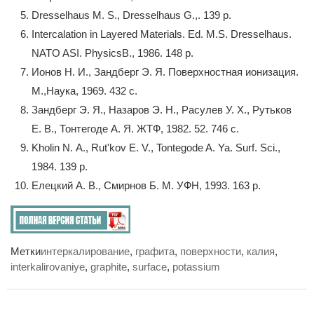
Dresselhaus M. S., Dresselhaus G.,. 139 p.
Intercalation in Layered Materials. Ed. M.S. Dresselhaus.
NATO ASI. PhysicsB., 1986. 148 p.
Ионов Н. И., Зандберг Э. Я. Поверхностная ионизация.
М.,Наука, 1969. 432 с.
Зандберг Э. Я., Назаров Э. Н., Расулев У. Х., Рутьков
Е. В., Тонтегоде А. Я. ЖТФ, 1982. 52. 746 с.
Kholin N. A., Rut'kov E. V., Tontegode A. Ya. Surf. Sci.,
1984. 139 p.
Елецкий А. В., Смирнов Б. М. УФН, 1993. 163 p.
Метки
интеркалирование
,
графита
,
поверхности
,
калия
,
interkalirovaniye
,
graphite
,
surface
,
potassium