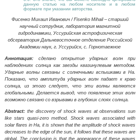
данную статью на любом носителе и в любом
формате при указании авторства.
Фисенко Михаил Иванович / Fisenko Mihail – старший
научный сотрудник, лаборатория магнитной
гидродинамики, Уcсурийская астрофизическая
обсерватория Дальневосточное отделение Российской
Академии наук, г. Уссурийск, с. Горнотаежное
Аннотация:
сделано открытие ударных волн при
наблюдениях солнца как звезды квазинулевым методом.
Ударные волны связаны с солнечными вспышками в Нa.
Показано, что амплитуда ударных волн падает к краю
солнца, из этого следует, что эти волны являются
глобальными. Делается вывод, что появление этих волн
возможно связано со взрывами в глубоких слоях солнца.
Abstract:
the discovery of shock waves at observations sun
like stars quasi-zero method. Shock waves associated with
solar flares in Ha, it is shown that the amplitude of shock waves
decreases to the edge of the sun, it follows that these waves are
global. The conclusion is that the appearance of these waves