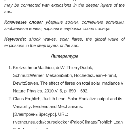
may be connected with explosions in the deeper layers of the
sun.
Ключевые слова:
ударные волны, солнечные вспышки,
глобальные волны, взрывы в глубоких слоях солнца.
Keywords:
shock waves, solar flares, the global wave of
explosions in the deep layers of the sun.
Литература
KretzschmarMatthieu, deWitThierryDudok,
SchmutzWerner, MekaoniSabri, HochedezJean–FranЗ,
DewittSteven. The effect of flares on total solar irradiance //
Nature Physics, 2010.V. 6, р. 690 – 692.
Claus Frцhlich, Juditth Lean. Solar Radiative output and its
Variability: Evidend and Mechanisms.
[Электронныйресурс]. URL:
rivernet.nsu.edu/courselocker /PaleoClimate/Frohlich Lean