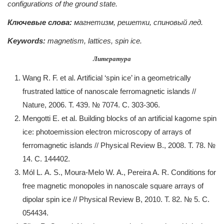
configurations of the ground state.
Ключевые слова:
магнетизм, решетки, спиновый лед.
Keywords:
magnetism, lattices, spin ice.
Литература
Wang R. F. et al. Artificial ‘spin ice’ in a geometrically
frustrated lattice of nanoscale ferromagnetic islands //
Nature, 2006. Т. 439. № 7074. С. 303-306.
Mengotti E. et al. Building blocks of an artificial kagome spin
ice: photoemission electron microscopy of arrays of
ferromagnetic islands // Physical Review B., 2008. Т. 78. №
14. С. 144402.
Mól L. A. S., Moura-Melo W. A., Pereira A. R. Conditions for
free magnetic monopoles in nanoscale square arrays of
dipolar spin ice // Physical Review B, 2010. Т. 82. № 5. С.
054434.