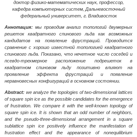
доктор физико-математических наук, профессор,
кафедра компьютерных систем, Дальневосточный
федеральный университет, г. Владивосток
Аннотация:
мы проводим анализ топологий двумерных
решеток квадратного спинового льда как возможных
кандидатов на появление фрустраций. Проводится
сравнение с хорошо известной топологией квадратного
спинового льда. Показано, что нечетное число соседей и
псевдо-трехмерное расположение подрешеток в
квадратном спиновом льду позитивно влияют на
проявление эффекта фрустраций и появление
неравновесных конфигураций в основном состоянии.
Abstract:
we analyze the topologies of two-dimensional lattices
of square spin ice as the possible candidates for the emergence
of frustration. We compare it with the well-known topology of
square spin ice. It is shown that an odd number of neighbors,
and the pseudo-three-dimensional arrangement in a square
sublattice spin ice positively influence the manifestation of
frustration effect and the appearance of nonequilibrium