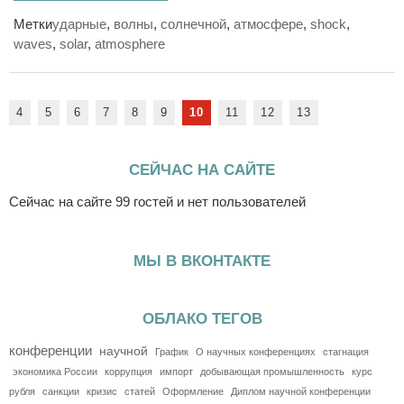
Метки
ударные
,
волны
,
солнечной
,
атмосфере
,
shock
,
waves
,
solar
,
atmosphere
4
5
6
7
8
9
10
11
12
13
СЕЙЧАС НА САЙТЕ
Сейчас на сайте 99 гостей и нет пользователей
МЫ В ВКОНТАКТЕ
ОБЛАКО ТЕГОВ
конференции
научной
График
О научных конференциях
стагнация
экономика России
коррупция
импорт
добывающая промышленность
курс
рубля
санкции
кризис
статей
Оформление
Диплом научной конференции