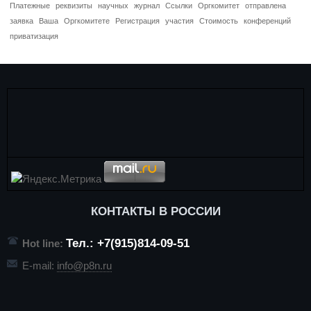
Платежные
реквизиты
научных
журнал
Ссылки
Оргкомитет
отправлена
заявка
Ваша
Оргкомитете
Регистрация
участия
Стоимость
конференций
приватизация
КОНТАКТЫ В РОССИИ
Тел.: +7(915)814-09-51
Hot line:
E-mail:
info@p8n.ru