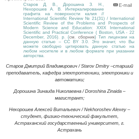
Старов Д. В., Дорошина З. Н.,
E-mail
Нехорошев А. В. Интеркалирование
графита на поверхности калия //
International Scientific Review № 21(31) / International
Scientific Review of the Problems and Prospects of
Modern Science and Education: XXIX International
Scientific and Practical Conference ( Boston, USA - 22
December, 2016). p. {
см. сборник
} Тип лицензии на
данную статью – CC BY 3.0. Это значит, что Вы
можете свободно цитировать данную статью на
любом носителе и в любом формате при указании
авторства.
Старов Дмитрий Владимирович / Starov Dmitry –старший
преподаватель, кафедра электротехники, электроники и
автоматики;
Дорошина Зинаида Николаевна / Doroshina Zinaida –
магистрант;
Нехорошев Алексей Витальевич / Nekhoroshev Alexey –
студент, физико-технический факультет,
Астраханский государственный университет, г.
Астрахань