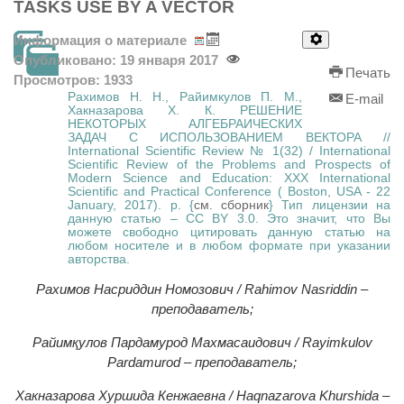
TASKS USE BY A VECTOR
Информация о материале
Опубликовано: 19 января 2017
Печать
Просмотров: 1933
Рахимов Н. Н., Райимкулов П. М.,
E-mail
Хакназарова Х. К. РЕШЕНИЕ
НЕКОТОРЫХ АЛГЕБРАИЧЕСКИХ
ЗАДАЧ С ИСПОЛЬЗОВАНИЕМ ВЕКТОРА //
International Scientific Review № 1(32) / International
Scientific Review of the Problems and Prospects of
Modern Science and Education: XXX International
Scientific and Practical Conference ( Boston, USA - 22
January, 2017). p. {
см. сборник
} Тип лицензии на
данную статью – CC BY 3.0. Это значит, что Вы
можете свободно цитировать данную статью на
любом носителе и в любом формате при указании
авторства.
Рахимов Насриддин Номозович / Rahimov Nasriddin –
преподаватель;
Райимқулов Пардамурод Махмасаидович / Rayimkulov
Pardamurod – преподаватель;
Хакназарова Хуршида Кенжаевна / Haqnazarova Khurshida –