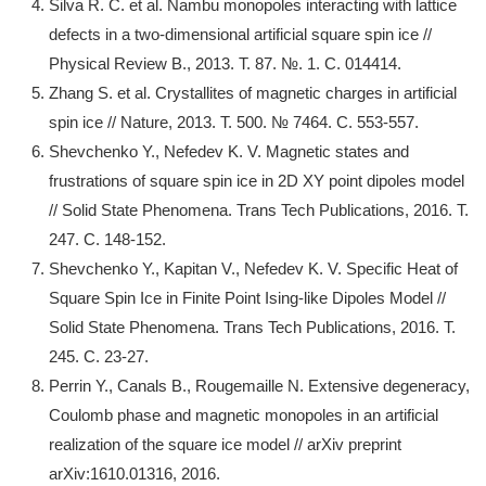
Silva R. C. et al. Nambu monopoles interacting with lattice
defects in a two-dimensional artificial square spin ice //
Physical Review B., 2013. Т. 87. №. 1. С. 014414.
Zhang S. et al. Crystallites of magnetic charges in artificial
spin ice // Nature, 2013. Т. 500. № 7464. С. 553-557.
Shevchenko Y., Nefedev K. V. Magnetic states and
frustrations of square spin ice in 2D XY point dipoles model
// Solid State Phenomena. Trans Tech Publications, 2016. Т.
247. С. 148-152.
Shevchenko Y., Kapitan V., Nefedev K. V. Specific Heat of
Square Spin Ice in Finite Point Ising-like Dipoles Model //
Solid State Phenomena. Trans Tech Publications, 2016. Т.
245. С. 23-27.
Perrin Y., Canals B., Rougemaille N. Extensive degeneracy,
Coulomb phase and magnetic monopoles in an artificial
realization of the square ice model // arXiv preprint
arXiv:1610.01316, 2016.