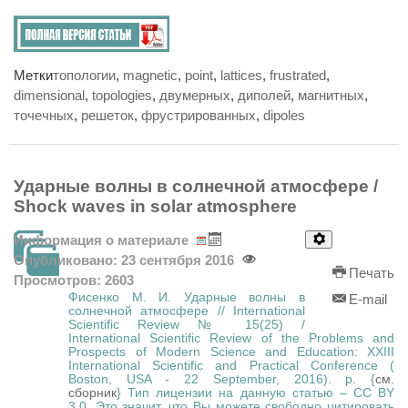
Метки
топологии
,
magnetic
,
point
,
lattices
,
frustrated
,
dimensional
,
topologies
,
двумерных
,
диполей
,
магнитных
,
точечных
,
решеток
,
фрустрированных
,
dipoles
Ударные волны в солнечной атмосфере /
Shock waves in solar atmosphere
Информация о материале
Опубликовано: 23 сентября 2016
Печать
Просмотров: 2603
Фисенко М. И. Ударные волны в
E-mail
солнечной атмосфере // International
Scientific Review № 15(25) /
International Scientific Review of the Problems and
Prospects of Modern Science and Education: XXIII
International Scientific and Practical Conference (
Boston, USA - 22 September, 2016). p. {
см.
сборник
} Тип лицензии на данную статью – CC BY
3.0. Это значит, что Вы можете свободно цитировать