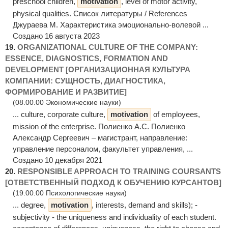
preschool children,
motivation
, level of motor activity,
physical qualities. Список литературы / References
Джураева М. Характеристика эмоционально-волевой ...
Создано 16 августа 2023
19.
ORGANIZATIONAL CULTURE OF THE COMPANY:
ESSENCE, DIAGNOSTICS, FORMATION AND
DEVELOPMENT [ОРГАНИЗАЦИОННАЯ КУЛЬТУРА
КОМПАНИИ: СУЩНОСТЬ, ДИАГНОСТИКА,
ФОРМИРОВАНИЕ И РАЗВИТИЕ]
(08.00.00 Экономические науки)
... culture, corporate culture,
motivation
of employees,
mission of the enterprise. Полиенко А.С. Полиенко
Александр Сергеевич – магистрант, направление:
управление персоналом, факультет управления, ...
Создано 10 декабря 2021
20.
RESPONSIBLE APPROACH TO TRAINING COURSANTS
[ОТВЕТСТВЕННЫЙ ПОДХОД К ОБУЧЕНИЮ КУРСАНТОВ]
(19.00.00 Психологические науки)
... degree,
motivation
, interests, demand and skills); -
subjectivity - the uniqueness and individuality of each student.