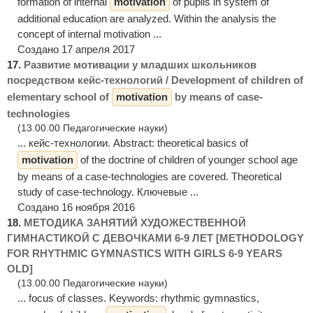
formation of internal
motivation
of pupils in system of
additional education are analyzed. Within the analysis the
concept of internal motivation ...
Создано 17 апреля 2017
17.
Развитие мотивации у младших школьников
посредством кейс-технологий / Development of children of
elementary school of
motivation
by means of case-
technologies
(13.00.00 Педагогические науки)
... кейс-технологии. Abstract: theoretical basics of
motivation
of the doctrine of children of younger school age
by means of a case-technologies are covered. Theoretical
study of case-technology. Ключевые ...
Создано 16 ноября 2016
18.
МЕТОДИКА ЗАНЯТИЙ ХУДОЖЕСТВЕННОЙ
ГИМНАСТИКОЙ С ДЕВОЧКАМИ 6-9 ЛЕТ [METHODOLOGY
FOR RHYTHMIC GYMNASTICS WITH GIRLS 6-9 YEARS
OLD]
(13.00.00 Педагогические науки)
... focus of classes. Keywords: rhythmic gymnastics,