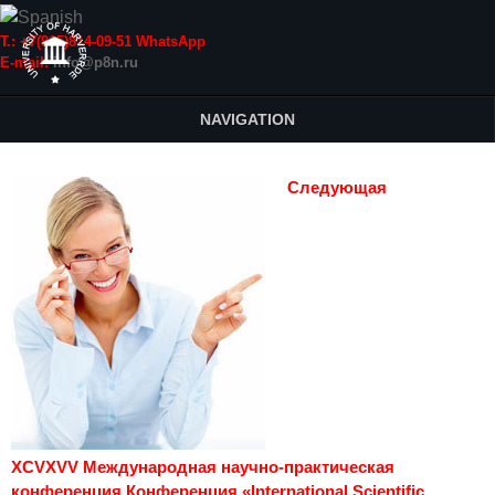
Т.: +7(915)814-09-51 WhatsApp
E-mail:
info@p8n.ru
NAVIGATION
Следующая
XCVXVV Международная научно-практическая
конференция Конференция «International Scientific