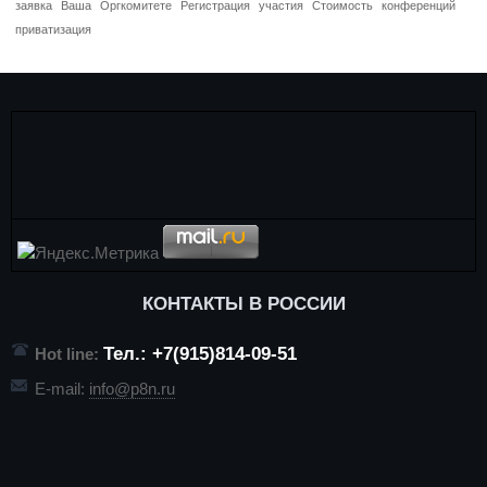
заявка
Ваша
Оргкомитете
Регистрация
участия
Стоимость
конференций
приватизация
КОНТАКТЫ В РОССИИ
Тел.: +7(915)814-09-51
Hot line:
E-mail:
info@p8n.ru