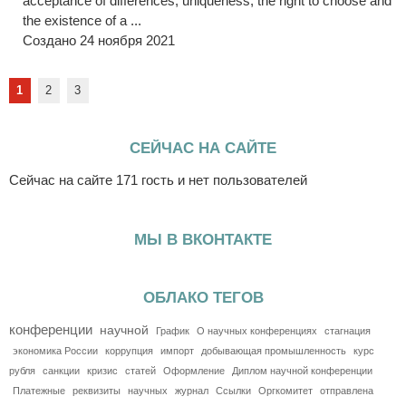
acceptance of differences, uniqueness, the right to choose and
the existence of a ...
Создано 24 ноября 2021
1
2
3
СЕЙЧАС НА САЙТЕ
Сейчас на сайте 171 гость и нет пользователей
МЫ В ВКОНТАКТЕ
ОБЛАКО ТЕГОВ
конференции
научной
График
О научных конференциях
стагнация
экономика России
коррупция
импорт
добывающая промышленность
курс
рубля
санкции
кризис
статей
Оформление
Диплом научной конференции
Платежные
реквизиты
научных
журнал
Ссылки
Оргкомитет
отправлена