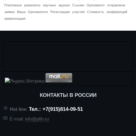
Платежные
реквизиты
научных
журнал
Ссылки
Оргкомитет
отправлена
заявка
Ваша
Оргкомитете
Регистрация
участия
Стоимость
конференций
приватизация
КОНТАКТЫ В РОССИИ
Тел.: +7(915)814-09-51
Hot line:
E-mail:
info@p8n.ru