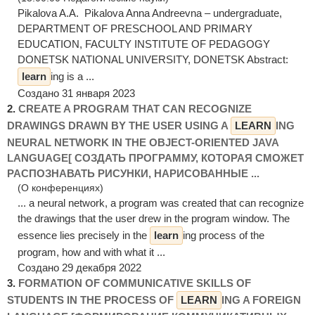
Pikalova A.A. Pikalova Anna Andreevna – undergraduate,
DEPARTMENT OF PRESCHOOL AND PRIMARY
EDUCATION, FACULTY INSTITUTE OF PEDAGOGY
DONETSK NATIONAL UNIVERSITY, DONETSK Abstract:
learn
ing is a ...
Создано 31 января 2023
2.
CREATE A PROGRAM THAT CAN RECOGNIZE
DRAWINGS DRAWN BY THE USER USING A
LEARN
ING
NEURAL NETWORK IN THE OBJECT-ORIENTED JAVA
LANGUAGE[ СОЗДАТЬ ПРОГРАММУ, КОТОРАЯ СМОЖЕТ
РАСПОЗНАВАТЬ РИСУНКИ, НАРИСОВАННЫЕ ...
(О конференциях)
... a neural network, a program was created that can recognize
the drawings that the user drew in the program window. The
essence lies precisely in the
learn
ing process of the
program, how and with what it ...
Создано 29 декабря 2022
3.
FORMATION OF COMMUNICATIVE SKILLS OF
STUDENTS IN THE PROCESS OF
LEARN
ING A FOREIGN