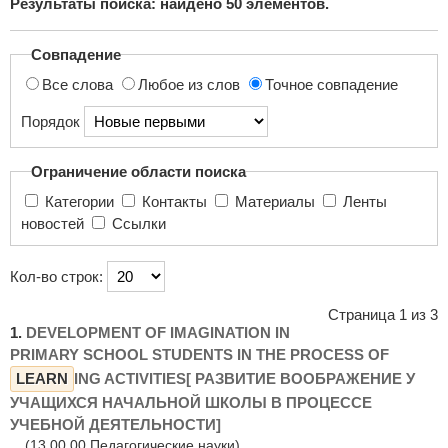
Результаты поиска: найдено
50
элементов.
поиска...
Совпадение
Все слова
Любое из слов
Точное совпадение
Порядок
Ограничение области поиска
Категории
Контакты
Материалы
Ленты
новостей
Ссылки
Кол-во строк:
Страница 1 из 3
1.
DEVELOPMENT OF IMAGINATION IN
PRIMARY SCHOOL STUDENTS IN THE PROCESS OF
LEARN
ING ACTIVITIES[ РАЗВИТИЕ ВООБРАЖЕНИЕ У
УЧАЩИХСЯ НАЧАЛЬНОЙ ШКОЛЫ В ПРОЦЕССЕ
УЧЕБНОЙ ДЕЯТЕЛЬНОСТИ]
(13.00.00 Педагогические науки)