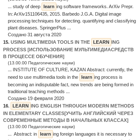
... study of deep
learn
ing software frameworks. ArXiv Prepr.
In: ArXiv151106435, 2015. Barbedo J.G.A. Digital image
processing techniques for detecting. quantifying and classifying
plant diseases. SpringerPlus ...
Создано 31 августа 2020
15.
USING MULTIMEDIA TOOLS IN THE
LEARN
ING
PROCESS [ИСПОЛЬЗОВАНИЕ МУЛЬТИМЕДИАСРЕДСТВ
В ПРОЦЕССЕ ОБУЧЕНИЯ]
(13.00.00 Педагогические науки)
... INSTITUTE OF CULTURE, KAZAN Abstract: сurrently, the
need to use multimedia tools in the
learn
ing process is
becoming an indisputable fact, new trends are being formed in
traditional teaching methods ...
Создано 19 февраля 2020
16.
LEARN
ING ENGLISH THROUGH MODERN METHODS
IN ELEMENTARY CLASSES[УЧИТЬ АНГЛИЙСКИЙ ЧЕРЕЗ
СОВРЕМЕННЫЕ МЕТОДЫ В НАЧАЛЬНЫХ КЛАССАХ]
(13.00.00 Педагогические науки)
... Abstract: in
learn
ing foreign languages it is necessary to