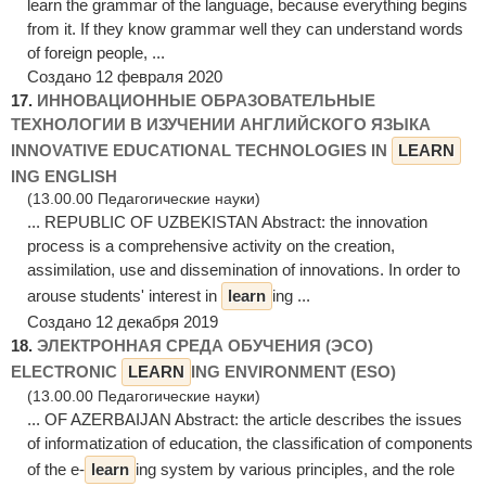
learn the grammar of the language, because everything begins
from it. If they know grammar well they can understand words
of foreign people, ...
Создано 12 февраля 2020
17.
ИННОВАЦИОННЫЕ ОБРАЗОВАТЕЛЬНЫЕ
ТЕХНОЛОГИИ В ИЗУЧЕНИИ АНГЛИЙСКОГО ЯЗЫКА
INNOVATIVE EDUCATIONAL TECHNOLOGIES IN
LEARN
ING ENGLISH
(13.00.00 Педагогические науки)
... REPUBLIC OF UZBEKISTAN Abstract: the innovation
process is a comprehensive activity on the creation,
assimilation, use and dissemination of innovations. In order to
arouse students' interest in
learn
ing ...
Создано 12 декабря 2019
18.
ЭЛЕКТРОННАЯ СРЕДА ОБУЧЕНИЯ (ЭСО)
ELECTRONIC
LEARN
ING ENVIRONMENT (ESO)
(13.00.00 Педагогические науки)
... OF AZERBAIJAN Abstract: the article describes the issues
of informatization of education, the classification of components
of the e-
learn
ing system by various principles, and the role