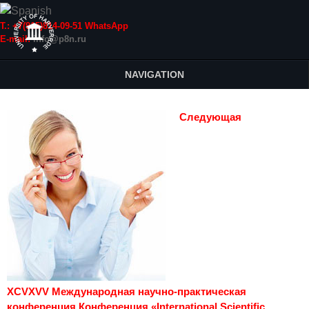
Т.: +7(915)814-09-51 WhatsApp
E-mail:
info@p8n.ru
NAVIGATION
Следующая
XCVXVV Международная научно-практическая
конференция Конференция «International Scientific