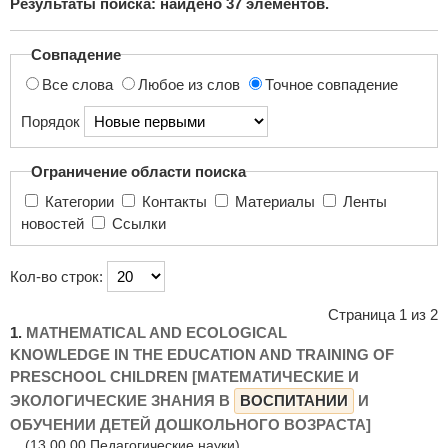
Результаты поиска: найдено
37
элементов.
поиска...
Совпадение
Все слова
Любое из слов
Точное совпадение
Порядок
Ограничение области поиска
Категории
Контакты
Материалы
Ленты
новостей
Ссылки
Кол-во строк:
Страница 1 из 2
1.
MATHEMATICAL AND ECOLOGICAL
KNOWLEDGE IN THE EDUCATION AND TRAINING OF
PRESCHOOL CHILDREN [МАТЕМАТИЧЕСКИЕ И
ЭКОЛОГИЧЕСКИЕ ЗНАНИЯ В
ВОСПИТАНИИ
И
ОБУЧЕНИИ ДЕТЕЙ ДОШКОЛЬНОГО ВОЗРАСТА]
(13.00.00 Педагогические науки)