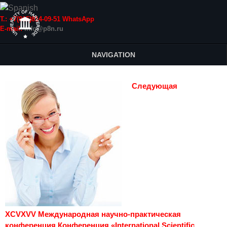
Т.: +7(915)814-09-51 WhatsApp
E-mail:
info@p8n.ru
NAVIGATION
Следующая
XCVXVV Международная научно-практическая
конференция Конференция «International Scientific