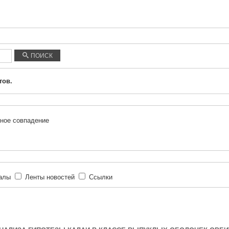
ПОИСК
тов.
ное совпадение
иалы
Ленты новостей
Ссылки