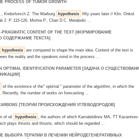
THE PROCESS OF TUMOR GROWTH
 S., Krebsforsch Z. The Warburg
hypothesis
fifty years later // Klin. Onkol.
№ 2. Р. 115-126. Mishra P., Chan D.C. Metabolic ...
E-PRAGMATIC CONTENT OF THE TEXT [ФОРМИРОВАНИЕ
 СОДЕРЖАНИЕ ТЕКСТА]
hypothesis
are compared to shape the main idea. Content of the text is
ween the reality and the speakers mind in the process ...
N OPTIMAL IDENTIFICATION PARAMETER [ЗАДАЧА О СУЩЕСТВОВАН
ФИКАЦИИ]
of the existence of the" optimal " parameter of the algorithm, in which the
. Recently, the number of works on forecasting ...
OCARBONS [ТЕОРИИ ПРОИСХОЖДЕНИЯ УГЛЕВОДОРОДОВ]
in of oil
hypothesis
, the authors of which Kamaletdinov MA, TT Kazantsev
ch plays thrusts and thrusts, which should be regarded ...
Е ВЫБОРА ТЕРАПИИ В ЛЕЧЕНИИ НЕЙРОДЕГЕНЕРАТИВНЫХ