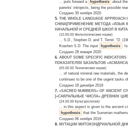
... puts forward a
hypothesis
about the 
parents’ introjects, being the possible rea
Создано 30 ноября 2020
5.
THE WHOLE LANGUAGE APPROACH IN
CHINA[ПРИМЕНЕНИЕ МЕТОДА «ЯЗЫК 
НАЧАЛЬНОЙ И СРЕДНЕЙ ШКОЛ В КИТА
(10.00.00 Филологические науки)
... S.D., Stephen D. and T. Terrel. "D. (1
Krashen S.D. The input
hypothesis
: I
Создано 28 января 2020
6.
ABOUT SOME SPECIFIC INDICATOR
ПОКАЗАТЕЛЯХ БАЗАЛЬТОВ «АСМАНСА
(05.00.00 Технические науки)
... of natural mineral raw materials, the 
continues to be one of the urgent tasks o
Создано 18 декабря 2019
7.
«SACRED NUMBERS» OF ANCIENT CIV
[«САКРАЛЬНЫЕ ЧИСЛА» ДРЕВНИХ ЦИ
(24.00.00 Культурология)
... in this aspect is given to the ancient 
hypothesis
that the Sumerian mathemat
Создано 06 ноября 2019
8.
МУТАЦИИ МИТОХОНДРИАЛЬНОЙ ДНК