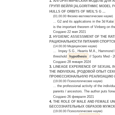
1.
АЛГОРИТМИЧЕСКАЯ МОДЕЛЬ ДЛЯ А
ГРУПП ВЕЙЛЯ [ALGORITHMIC MODEL F
HULLS OF ORBITS OF WEIL'S G ...
(01.00.00 Физико-математические науки)
... G2 and its applications in the 3d Kalai
is the important theorem of Vinberg on the
Создано 22 мая 2021
2.
HYGIENIC ASSESSMENT OF THE RAT
РАЦИОНАЛЬНОСТИ ПИТАНИЯ СПОРТС
(14.00.00 Медицинские науки)
... Impey S.G., Hearris M.A., Hammond K.
threshold
hypothesis
// Sports Med - 2
Создано 28 января 2024
3.
LINEAGE EXPERIENCE OF SEXUAL IN
THE INDIVIDUAL [РОДОВОЙ ОПЫТ СЕ
ПРОФЕССИОНАЛЬНУЮ РЕАЛИЗАЦИЮ 
(19.00.00 Психологические науки)
... the professional activity of the individu
parents / ancestors. The author puts for
Создано 26 февраля 2021
4.
THE ROLE OF MALE AND FEMALE UN
БЕССОЗНАТЕЛЬНЫХ ОБРАЗОВ МУЖСКО
(19.00.00 Психологические науки)