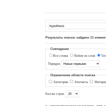
Введите
текст
для
Результаты поиска: найдено
13
элемен
поиска...
Совпадение
Все слова
Любое из слов
Точ
Порядок
Ограничение области поиска
Категории
Контакты
Матер
Кол-во строк: