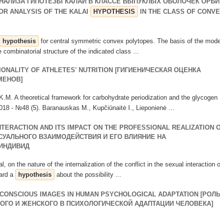
НАЛИЗА ГИПОТЕЗЫ КАЛАИ В КЛАССЕ ВЫПУКЛЫХ ОБОЛОЧЕК ОРБИ
OR ANALYSIS OF THE KALAI
HYPOTHESIS
IN THE CLASS OF CONV
hypothesis
for central symmetric convex polytopes. The basis of the mode
 combinatorial structure of the indicated class ...
IONALITY OF ATHLETES' NUTRITION [ГИГИЕНИЧЕСКАЯ ОЦЕНКА
МЕНОВ]
M. A theoretical framework for carbohydrate periodization and the glycogen
018 - №48 (5). Baranauskas M., Kupčiūnaitė I., Lieponienė ...
TERACTION AND ITS IMPACT ON THE PROFESSIONAL REALIZATION 
КСУАЛЬНОГО ВЗАИМОДЕЙСТВИЯ И ЕГО ВЛИЯНИЕ НА
ИНДИВИД
al, on the nature of the internalization of the conflict in the sexual interaction o
ward a
hypothesis
about the possibility ...
CONSCIOUS IMAGES IN HUMAN PSYCHOLOGICAL ADAPTATION [РОЛ
ГО И ЖЕНСКОГО В ПСИХОЛОГИЧЕСКОЙ АДАПТАЦИИ ЧЕЛОВЕКА]