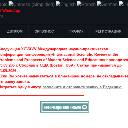
-51 WhatsApp
ru
ДИПЛОМ
ОРГВЗНОС
ГРАФИК
РЕГИСТРАЦИЯ
Следующая XCVXVV Международная научно-практическая
конференция Конференция «International Scientific Review of the
Problems and Prospects of Modern Science and Education» проводитс
15.09.206 г. Сборник в США (Boston. USA). Статьи принимаются до
1.09.2026 г.
Если Вы хотите напечататься в ближайшем номере, не откладывайт
отправку заявки.
Потратьте одну минуту,
заполните и отправьте заявку в Редакцию.