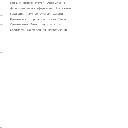
санкции
кризис
статей
Оформление
Диплом научной конференции
Платежные
реквизиты
научных
журнал
Ссылки
Оргкомитет
отправлена
заявка
Ваша
Оргкомитете
Регистрация
участия
Стоимость
конференций
приватизация