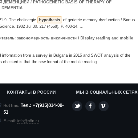
ДЕМЕНЦИЕЙ / PATHOGENETIC BASIS OF THERAPY OF
 DEMENTIA
221-9. The cholinergic
hypothesis
of geriatric memory dysfunction / Bartus
 Science, 1982 Jul 30. 217 (4558). P. 408-14. ...
атель: закономерность цикличности / Display reading and mobile
and information from a survey in Bulgaria in 2015 and SWOT analysis of the
is checked is that the new format of the mobile reading ...
КОНТАКТЫ В РОССИИ
МЫ В СОЦИАЛЬНЫХ СЕТЯХ
Тел.: +7(915)814-09-
Hot line:
51
E-mail:
info@p8n.ru