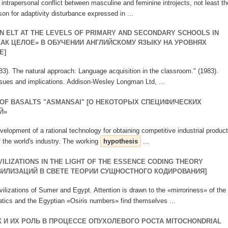
intrapersonal conflict between masculine and feminine introjects, not least th
son for adaptivity disturbance expressed in ...
 ELT AT THE LEVELS OF PRIMARY AND SECONDARY SCHOOLS IN
КАК ЦЕЛОЕ» В ОБУЧЕНИИ АНГЛИЙСКОМУ ЯЗЫКУ НА УРОВНЯХ
Е]
983). The natural approach: Language acquisition in the classroom." (1983).
ssues and implications. Addison-Wesley Longman Ltd, ...
S OF BASALTS "ASMANSAI" [О НЕКОТОРЫХ СПЕЦИФИЧЕСКИХ
Й»
development of a rational technology for obtaining competitive industrial produc
f the world's industry. The working
hypothesis
...
ILIZATIONS IN THE LIGHT OF THE ESSENCE CODING THEORY
ВИЛИЗАЦИЙ В СВЕТЕ ТЕОРИИ СУЩНОСТНОГО КОДИРОВАНИЯ]
civilizations of Sumer and Egypt. Attention is drawn to the «mirroriness» of the
ics and the Egyptian «Osiris numbers» find themselves ...
 И ИХ РОЛЬ В ПРОЦЕССЕ ОПУХОЛЕВОГО РОСТА MITOCHONDRIAL