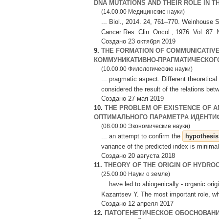
DNA MUTATIONS AND THEIR ROLE IN 
(14.00.00 Медицинские науки)
... Biol., 2014. 24, 761–770. Weinhouse
Cancer Res. Clin. Oncol., 1976. Vol. 87. 
Создано 23 октября 2019
9.
THE FORMATION OF COMMUNICATIV
КОММУНИКАТИВНО-ПРАГМАТИЧЕСКОГО
(10.00.00 Филологические науки)
... pragmatic aspect. Different theoretical
considered the result of the relations bet
Создано 27 мая 2019
10.
THE PROBLEM OF EXISTENCE OF A
ОПТИМАЛЬНОГО ПАРАМЕТРА ИДЕНТИ
(08.00.00 Экономические науки)
... an attempt to confirm the
hypothesis
variance of the predicted index is minimal
Создано 20 августа 2018
11.
THEORY OF THE ORIGIN OF HYDR
(25.00.00 Науки о земле)
... have led to abiogenically - organic orig
Kazantsev Y. The most important role, whi
Создано 12 апреля 2017
12.
ПАТОГЕНЕТИЧЕСКОЕ ОБОСНОВАНИ