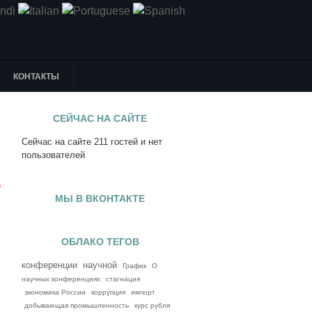
КОНТАКТЫ
СЕЙЧАС НА САЙТЕ
Сейчас на сайте 211 гостей и нет
я
пользователей
е
МЫ В ВКОНТАКТЕ
ОБЛАКО ТЕГОВ
конференции
научной
График
О
научных конференциях
стагнация
экономика России
коррупция
импорт
добывающая промышленность
курс рубля