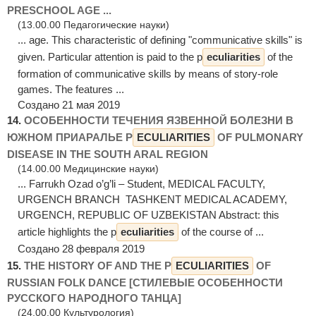
PRESCHOOL AGE ...
(13.00.00 Педагогические науки)
... age. This characteristic of defining "communicative skills" is
given. Particular attention is paid to the p
eculiarities
of the
formation of communicative skills by means of story-role
games. The features ...
Создано 21 мая 2019
14.
ОСОБЕННОСТИ ТЕЧЕНИЯ ЯЗВЕННОЙ БОЛЕЗНИ В
ЮЖНОМ ПРИАРАЛЬЕ P
ECULIARITIES
OF PULMONARY
DISEASE IN THE SOUTH ARAL REGION
(14.00.00 Медицинские науки)
... Farrukh Ozad o’g’li – Student, MEDICAL FACULTY,
URGENCH BRANCH TASHKENT MEDICAL ACADEMY,
URGENCH, REPUBLIC OF UZBEKISTAN Abstract: this
article highlights the p
eculiarities
of the course of ...
Создано 28 февраля 2019
15.
THE HISTORY OF AND THE P
ECULIARITIES
OF
RUSSIAN FOLК DANCE [СТИЛEВЫЕ OСOБEННOСТИ
PУССКOГO НАPOДНOГO ТАНЦА]
(24.00.00 Культурология)