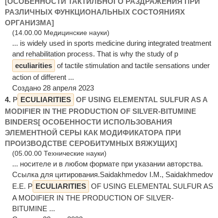
[ОСОБЕННОСТИ ТАКТИЛЬНОГО РАЗДРАЖЕНИЯ ПРИ
РАЗЛИЧНЫХ ФУНКЦИОНАЛЬНЫХ СОСТОЯНИЯХ
ОРГАНИЗМА]
(14.00.00 Медицинские науки)
... is widely used in sports medicine during integrated treatment
and rehabilitation process. That is why the study of p
eculiarities
of tactile stimulation and tactile sensations under
action of different ...
Создано 28 апреля 2023
4.
P
ECULIARITIES
OF USING ELEMENTAL SULFUR AS A
MODIFIER IN THE PRODUCTION OF SILVER-BITUMINE
BINDERS[ ОСОБЕННОСТИ ИСПОЛЬЗОВАНИЯ
ЭЛЕМЕНТНОЙ СЕРЫ КАК МОДИФИКАТОРА ПРИ
ПРОИЗВОДСТВЕ СЕРОБИТУМНЫХ ВЯЖУЩИХ]
(05.00.00 Технические науки)
... носителе и в любом формате при указании авторства.
Ссылка для цитирования.Saidakhmedov I.M., Saidakhmedov
E.E. P
ECULIARITIES
OF USING ELEMENTAL SULFUR AS
A MODIFIER IN THE PRODUCTION OF SILVER-
BITUMINE ...