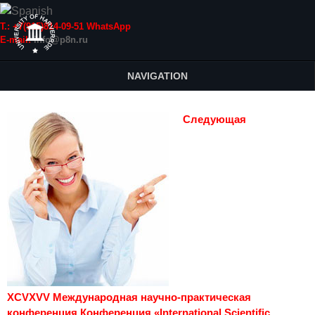
Т.: +7(915)814-09-51 WhatsApp
E-mail:
info@p8n.ru
NAVIGATION
Следующая
XCVXVV Международная научно-практическая
конференция Конференция «International Scientific