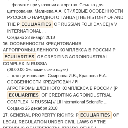
... формате при указании авторства. Ссылка для
цитирования. Магдиева А.А. СТИЛEВЫЕ OСOБEННOСТИ
PУССКOГO НАPOДНOГO ТАНЦА [THE HISTORY OF AND
THE P
ECULIARITIES
OF RUSSIAN FOLК DANCE] // V
INTERNATIONAL ...
Создано 23 января 2019
16.
ОСОБЕННОСТИ КРЕДИТОВАНИЯ
АГРОПРОМЫШЛЕННОГО КОМПЛЕКСА В РОССИИ P
ECULIARITIES
OF CREDITING AGROINDUSTRIAL
COMPLEX IN RUSSIA
(08.00.00 Экономические науки)
... для цитирования. Смирнова И.В., Краснова Е.А.
ОСОБЕННОСТИ КРЕДИТОВАНИЯ
АГРОПРОМЫШЛЕННОГО КОМПЛЕКСА В РОССИИ [P
ECULIARITIES
OF CREDITING AGROINDUSTRIAL
COMPLEX IN RUSSIA] // LII International Scientific ...
Создано 26 декабря 2018
17.
GENERAL PROPERTY RIGHTS: P
ECULIARITIES
OF
LEGAL REGULATION UNDER CIVIL LAWS OF THE