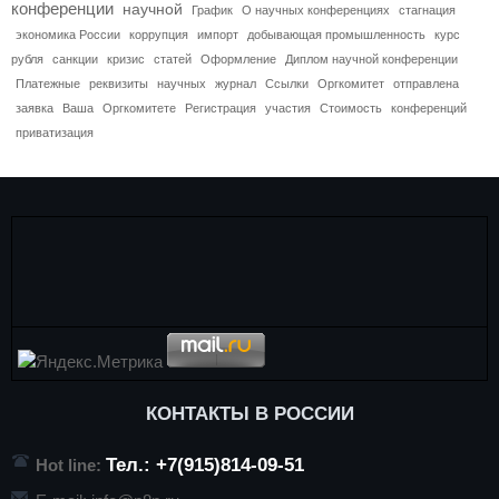
конференции
научной
График
О научных конференциях
стагнация
экономика России
коррупция
импорт
добывающая промышленность
курс
рубля
санкции
кризис
статей
Оформление
Диплом научной конференции
Платежные
реквизиты
научных
журнал
Ссылки
Оргкомитет
отправлена
заявка
Ваша
Оргкомитете
Регистрация
участия
Стоимость
конференций
приватизация
КОНТАКТЫ В РОССИИ
Тел.: +7(915)814-09-51
Hot line: