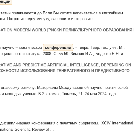
енции
татьи принимаются до Если Вы хотите напечататься в ближайшем
ки. Потратьте одну минуту, заполните и отправьте ...
UCATION MODERN WORLD [РИСКИ ПОЛИКУЛЬТУРНОГО ОБРАЗОВАНИЯ 
й научно –практической
конференции
. - Тверь: Твер. гос. ун-т; М.:
циального института, 2008. С. 55-59. Зимняя И.А., Боденко Б.Н. и ...
RATIVE AND PREDICTIVE ARTIFICIAL INTELLIGENCE, DEPENDING ON
МОЖНОСТИ ИСПОЛЬЗОВАНИЯ ГЕНЕРАТИВНОГО И ПРЕДИКТИВНОГО
ефтегазовому региону: Материалы Международной научно-практической
 и молодых ученых. В 2-х томах, Тюмень, 21–24 мая 2024 года. –
исциплинарная конференция с печатным сборником. XCIV International
national Scientific Review of ...