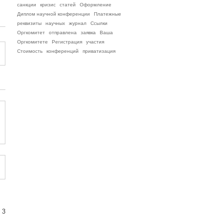
санкции
кризис
статей
Оформление
Диплом научной конференции
Платежные
реквизиты
научных
журнал
Ссылки
Оргкомитет
отправлена
заявка
Ваша
Оргкомитете
Регистрация
участия
Стоимость
конференций
приватизация
 3