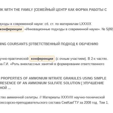
RK WITH THE FAMILY [СЕМЕЙНЫЙ ЦЕНТР КАК ФОРМА РАБОТЫ С
подходы в современной науке: сб. ст. по материалам LXXXIX
конференции
«Инновационные подходы в современной науке». № 5(89)
NING COURSANTS [ОТВЕТСТВЕННЫЙ ПОДХОД К ОБУЧЕНИЮ
аучно-практической
конференции
(с очным участием). В 2-х частях.
ова Г.И. «Роль внеклассных занятий в формировании ответственного
 PROPERTIES OF AMMONIUM NITRATE GRANULES USING SIMPLE
RESENCE OF AN AMMONIUM SULFATE SOLUTION [ УЛУЧШЕНИЕ
ОЙ ...
ство аммиачной селитры. // Материалы XXXVIII научно-технической
ессорско-преподавательского состава СевКавГТУ за 2008 год. Том 1.