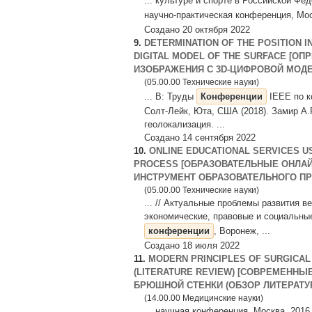
... культуре и спорте в Российской Фе
научно-практическая конференция, Мос
Создано 20 октября 2022
9.
DETERMINATION OF THE POSITION I
DIGITAL MODEL OF THE SURFACE [
ИЗОБРАЖЕНИЯ С 3D-ЦИФРОВОЙ МОДЕЛ
(05.00.00 Технические науки)
... В: Труды
Конференции
IEEE по к
Солт-Лейк, Юта, США (2018). Замир А.Р
геолокализация. ...
Создано 14 сентября 2022
10.
ONLINE EDUCATIONAL SERVICES US
PROCESS [ОБРАЗОВАТЕЛЬНЫЕ ОНЛА
ИНСТРУМЕНТ ОБРАЗОВАТЕЛЬНОГО П
(05.00.00 Технические науки)
... // Актуальные проблемы развития в
экономические, правовые и социальны
конференции
, Воронеж, ...
Создано 18 июля 2022
11.
MODERN PRINCIPLES OF SURGICAL
(LITERATURE REVIEW) [СОВРЕМЕНН
БРЮШНОЙ СТЕНКИ (ОБЗОР ЛИТЕРАТУ
(14.00.00 Медицинские науки)
... научная конференция, Москва, 2016