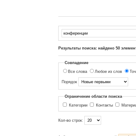
Введите
текст
для
Результаты поиска: найдено
50
элемен
поиска...
Совпадение
Все слова
Любое из слов
Точ
Порядок
Ограничение области поиска
Категории
Контакты
Матер
Кол-во строк: