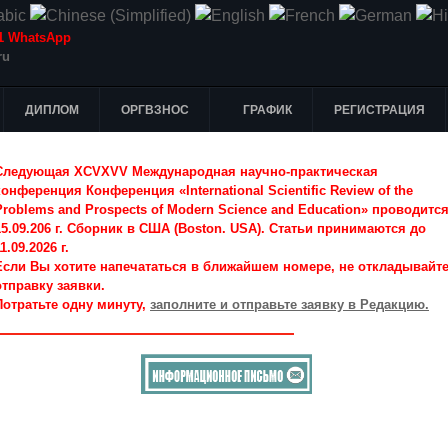
-51 WhatsApp
ru
ДИПЛОМ
ОРГВЗНОС
ГРАФИК
РЕГИСТРАЦИЯ
Следующая XCVXVV Международная научно-практическая
конференция Конференция «International Scientific Review of the
Problems and Prospects of Modern Science and Education» проводитс
15.09.206 г. Сборник в США (Boston. USA). Статьи принимаются до
1.09.2026 г.
Если Вы хотите напечататься в ближайшем номере, не откладывайт
отправку заявки.
Потратьте одну минуту,
заполните и отправьте заявку в Редакцию.