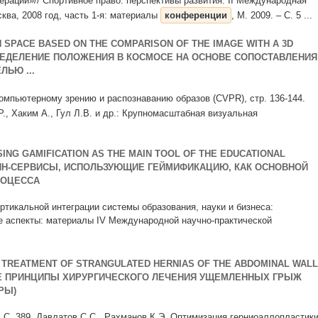
дерации»// Спортивное право: перспективы развития. II Международная
ква, 2008 год, часть 1-я: материалы
конференции
, М. 2009. – С. 5 ...
N SPACE BASED ON THE COMPARISON OF THE IMAGE WITH A 3D
ОПРЕДЕЛЕНИЕ ПОЛОЖЕНИЯ В КОСМОСЕ НА ОСНОВЕ СОПОСТАВЛЕНИЯ
ЬЮ ...
омпьютерному зрению и распознаванию образов (CVPR), стр. 136-144.
., Хаким А., Гул Л.В. и др.: Крупномасштабная визуальная
ING GAMIFICATION AS THE MAIN TOOL OF THE EDUCATIONAL
ЙН-СЕРВИСЫ, ИСПОЛЬЗУЮЩИЕ ГЕЙМИФИКАЦИЮ, КАК ОСНОВНОЙ
РОЦЕССА
ертикальной интеграции системы образования, науки и бизнеса:
е аспекты: материалы IV Международной научно-практической
 TREATMENT OF STRANGULATED HERNIAS OF THE ABDOMINAL WALL
ЫЕ ПРИНЦИПЫ ХИРУРГИЧЕСКОГО ЛЕЧЕНИЯ УЩЕМЛЕННЫХ ГРЫЖ
РЫ)
. C. 389. Давлатов С.С., Рахманов К.Э. Оптимизация герниоаллопластик