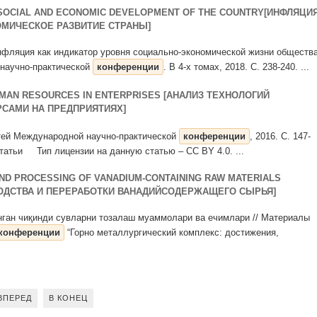
N SOCIAL AND ECONOMIC DEVELOPMENT OF THE COUNTRY[ИНФЛЯЦИ
ОМИЧЕСКОЕ РАЗВИТИЕ СТРАНЫ]
. Инфляция как индикатор уровня социально-экономической жизни обществ
 научно-практической
конференции
. В 4-х томах, 2018. С. 238-240. ...
MAN RESOURCES IN ENTERPRISES [АНАЛИЗ ТЕХНОЛОГИЙ
САМИ НА ПРЕДПРИЯТИЯХ]
атей Международной научно-практической
конференции
, 2016. С. 147-
татьи Тип лицензии на данную статью – CC BY 4.0. ...
ND PROCESSING OF VANADIUM-CONTAINING RAW MATERIALS
ОДСТВА И ПЕРЕРАБОТКИ ВАНАДИЙСОДЕРЖАЩЕГО СЫРЬЯ]
анган чиқинди сувларни тозалаш муаммолари ва ечимлари // Материалы
конференции
“Горно металлургический комплекс: достижения,
ВПЕРЕД
В КОНЕЦ