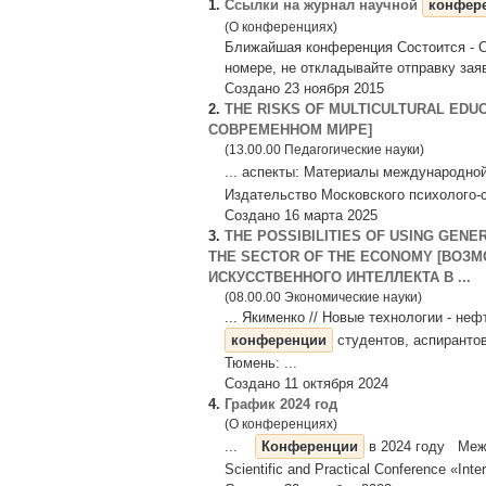
1.
Ссылки на журнал научной
конфер
(О конференциях)
Ближайшая конференция Состоится - С
номере, не откладывайте отправку заяв
Создано 23 ноября 2015
2.
THE RISKS OF MULTICULTURAL ED
СОВРЕМЕННОМ МИРЕ]
(13.00.00 Педагогические науки)
... аспекты: Материалы международно
Издательство Московского психолого-со
Создано 16 марта 2025
3.
THE POSSIBILITIES OF USING GENE
THE SECTOR OF THE ECONOMY [ВОЗ
ИСКУССТВЕННОГО ИНТЕЛЛЕКТА В ...
(08.00.00 Экономические науки)
... Якименко // Новые технологии - н
конференции
студентов, аспирантов
Тюмень: ...
Создано 11 октября 2024
4.
График 2024 год
(О конференциях)
...
Конференции
в 2024 году Межд
Scientific and Practical Conference «Inter