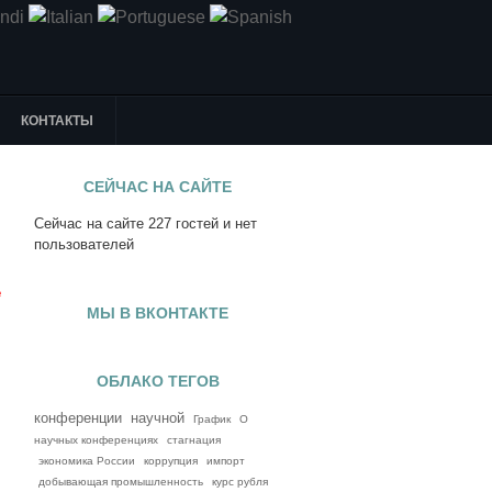
КОНТАКТЫ
СЕЙЧАС НА САЙТЕ
Сейчас на сайте 227 гостей и нет
я
пользователей
е
МЫ В ВКОНТАКТЕ
ОБЛАКО ТЕГОВ
конференции
научной
График
О
научных конференциях
стагнация
экономика России
коррупция
импорт
добывающая промышленность
курс рубля