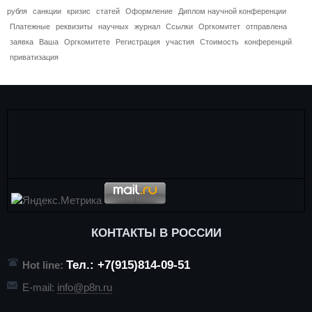
рубля
санкции
кризис
статей
Оформление
Диплом научной конференции
Платежные
реквизиты
научных
журнал
Ссылки
Оргкомитет
отправлена
заявка
Ваша
Оргкомитете
Регистрация
участия
Стоимость
конференций
приватизация
КОНТАКТЫ В РОССИИ
Тел.: +7(915)814-09-51
Hot line:
E-mail:
info@p8n.ru