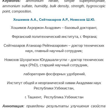
Keywords:
ammonium nitrate, simple superphosphate,
ammonium sulfate, humidity, bulk density, strength, hygroscopic
point, composition.
Хошимов А.А., Сейтназаров А.Р., Номозов Ш.Ю.
Хошимов Ахроржон Ахадович – базовый докторант,
Ферганский политехнический института, г. Фергана;
Сейтназаров Атаназар Рейпназарович – доктор технических
наук, главный научный сотрудник;
Номозов Шухратжон Юлдашали-угли – доктор технических
наук (PhD), старший научный сотрудник,
лаборатория фосфорных удобрений,
Институт общей и неорганической химии Академии наук
Республики Узбекистан,
г. Ташкент, Республика Узбекистан
Аннотация
: приведены результаты улучшения свойств