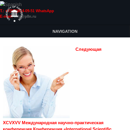
Т.: +7(915)814-09-51 WhatsApp
E-mail:
info@p8n.ru
NAVIGATION
Следующая
XCVXVV Международная научно-практическая
конференция Конференция «International Scientific