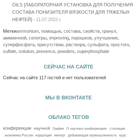
OILS [ЛАБОРАТОРНАЯ УСТАНОВКА ДЛЯ ПОЛУЧЕНИЯ
СОСТАВА ПОНИЗИТЕЛЯ ВЯЗКОСТИ ДЛЯ ТЯЖЕЛЫХ
НЕФТЕЙ] -
11.07.2022 г.
Метки
ammonium
,
помощью
,
состава
,
свойств
,
гранул
,
аммиачной
,
селитры
,
improving
,
порошков
,
улучшение
,
суперфосфата
,
присутствии
,
раствора
,
сульфата
,
простого
,
sulfate
,
solution
,
presence
,
powders
,
superphosphate
СЕЙЧАС НА САЙТЕ
Сейчас на сайте 117 гостей и нет пользователей
МЫ В ВКОНТАКТЕ
ОБЛАКО ТЕГОВ
конференции
научной
График
О научных конференциях
стагнация
экономика России
коррупция
импорт
добывающая промышленность
курс