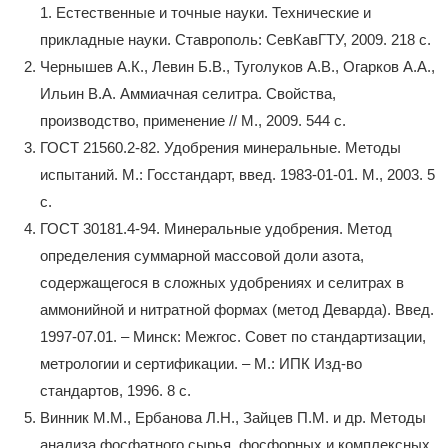
1. Естественные и точные науки. Технические и
прикладные науки. Ставрополь: СевКавГТУ, 2009. 218 с.
Чернышев А.К., Левин Б.В., Туголуков А.В., Огарков А.А.,
Ильин В.А. Аммиачная селитра. Свойства,
производство, применение // М., 2009. 544 с.
ГОСТ 21560.2-82. Удобрения минеральные. Методы
испытаний. М.: Госстандарт, введ. 1983-01-01. М., 2003. 5
с.
ГОСТ 30181.4-94. Mинеральные удобрения. Метод
определения суммарной массовой доли азота,
содержащегося в сложных удобрениях и селитрах в
аммонийной и нитратной формах (метод Деварда). Введ.
1997-07.01. – Минск: Межгос. Совет по стандартизации,
метрологии и сертификации. – М.: ИПК Изд-во
стандартов, 1996. 8 с.
Винник М.М., Ербанова Л.Н., Зайцев П.М. и др. Методы
анализа фосфатного сырья, фосфорных и комплексных