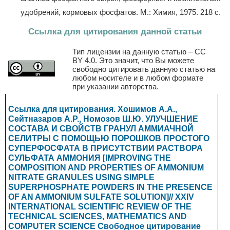
удобрений, кормовых фосфатов. М.: Химия, 1975. 218 с.
Ссылка для цитирования данной статьи
Тип лицензии на данную статью – CC
BY 4.0. Это значит, что Вы можете
свободно цитировать данную статью на
любом носителе и в любом формате
при указании авторства.
Ссылка для цитирования. Хошимов А.А.,
Сейтназаров А.Р., Номозов Ш.Ю.
УЛУЧШЕНИЕ
СОСТАВА И СВОЙСТВ ГРАНУЛ АММИАЧНОЙ
СЕЛИТРЫ С ПОМОЩЬЮ ПОРОШКОВ ПРОСТОГО
СУПЕРФОСФАТА В ПРИСУТСТВИИ РАСТВОРА
СУЛЬФАТА АММОНИЯ
[
IMPROVING THE
COMPOSITION AND PROPERTIES OF AMMONIUM
NITRATE GRANULES USING SIMPLE
SUPERPHOSPHATE POWDERS IN THE PRESENCE
OF AN AMMONIUM SULFATE SOLUTION
]// XXIV
INTERNATIONAL SCIENTIFIC REVIEW OF THE
TECHNICAL SCIENCES, MATHEMATICS AND
COMPUTER SCIENCE
Свободное цитирование