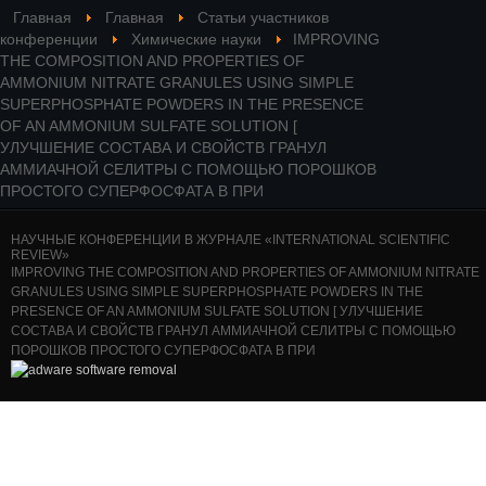
Главная
Главная
Статьи участников
конференции
Химические науки
IMPROVING
THE COMPOSITION AND PROPERTIES OF
AMMONIUM NITRATE GRANULES USING SIMPLE
SUPERPHOSPHATE POWDERS IN THE PRESENCE
OF AN AMMONIUM SULFATE SOLUTION [
УЛУЧШЕНИЕ СОСТАВА И СВОЙСТВ ГРАНУЛ
АММИАЧНОЙ СЕЛИТРЫ С ПОМОЩЬЮ ПОРОШКОВ
ПРОСТОГО СУПЕРФОСФАТА В ПРИ
НАУЧНЫЕ КОНФЕРЕНЦИИ В ЖУРНАЛЕ «INTERNATIONAL SCIENTIFIC
REVIEW»
IMPROVING THE COMPOSITION AND PROPERTIES OF AMMONIUM NITRATE
GRANULES USING SIMPLE SUPERPHOSPHATE POWDERS IN THE
PRESENCE OF AN AMMONIUM SULFATE SOLUTION [ УЛУЧШЕНИЕ
СОСТАВА И СВОЙСТВ ГРАНУЛ АММИАЧНОЙ СЕЛИТРЫ С ПОМОЩЬЮ
ПОРОШКОВ ПРОСТОГО СУПЕРФОСФАТА В ПРИ