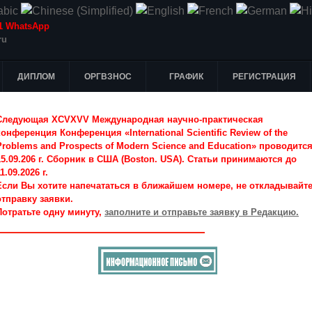
-51 WhatsApp
ru
ДИПЛОМ
ОРГВЗНОС
ГРАФИК
РЕГИСТРАЦИЯ
Следующая XCVXVV Международная научно-практическая
конференция Конференция «International Scientific Review of the
Problems and Prospects of Modern Science and Education» проводитс
15.09.206 г. Сборник в США (Boston. USA). Статьи принимаются до
1.09.2026 г.
Если Вы хотите напечататься в ближайшем номере, не откладывайт
отправку заявки.
Потратьте одну минуту,
заполните и отправьте заявку в Редакцию.