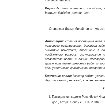
civil legal relations.
Keywords:
loan agreement, conditions, ess
borrower, liabilities, percent, loan.
Степанова Дарья Михайловна - магист
Аннотация:
cтатья посвящена анализ
правового регулирования договора зай
значимые изменения, внесенные в 
проблемные вопросы регулирования 
ответственности в данной договорно
целью повышения качества работы госу
всех участников гражданских правоотн
Ключевые слова:
договор займа, услов
двусторонний, реальный, консенсуальны
С
Гражданский кодекс Российской Федер
доп., вступ. в силу с 01.09.2018) /