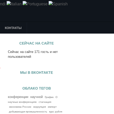
КОНТАКТЫ
СЕЙЧАС НА САЙТЕ
Сейчас на сайте 171 гость и нет
я
пользователей
е
МЫ В ВКОНТАКТЕ
ОБЛАКО ТЕГОВ
конференции
научной
График
О
научных конференциях
стагнация
экономика России
коррупция
импорт
добывающая промышленность
курс рубля