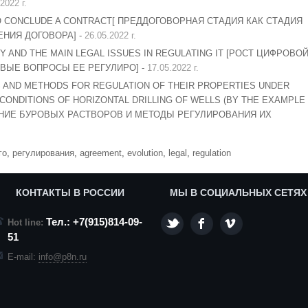
2022 г.
O CONCLUDE A CONTRACT[ ПРЕДДОГОВОРНАЯ СТАДИЯ КАК СТАДИЯ
НИЯ ДОГОВОРА] -
26.05.2022 г.
 AND THE MAIN LEGAL ISSUES IN REGULATING IT [РОСТ ЦИФРОВО
ВЫЕ ВОПРОСЫ ЕЕ РЕГУЛИРО] -
17.05.2022 г.
DS AND METHODS FOR REGULATION OF THEIR PROPERTIES UNDER
ONDITIONS OF HORIZONTAL DRILLING OF WELLS (BY THE EXAMPLE
ЕНИЕ БУРОВЫХ РАСТВОРОВ И МЕТОДЫ РЕГУЛИРОВАНИЯ ИХ
го
,
регулирования
,
agreement
,
evolution
,
legal
,
regulation
КОНТАКТЫ В РОССИИ
МЫ В СОЦИАЛЬНЫХ СЕТЯХ
Тел.: +7(915)814-09-
Hot line:
51
E-mail:
info@p8n.ru