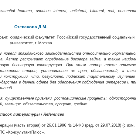
ential features, usurious interest, unilateral, bilateral, real, consensua
Степанова Д.М.
рант, юридический факультет, Российский государственный социальный
университет, г. Москва
у новелл гражданского законодательства относительно нормативно
ма. Автор раскрывает определение договора займа, а также наибол
данную договорную конструкцию. При этом автор также отмеча
отношения сторон, установления их прав, обязанностей, а так
й конструкции, что, безусловно, подлежит тщательному изучению
дарства в данной сфере для обеспечения соблюдения интересов и пр
ошений.
ия, существенные признаки, ростовщические проценты, односторонни
й, заемщик, обязательства, процент, кредит.
писок литературы / References
ации (часть вторая) от 26.01.1996 № 14-ФЗ (ред. от 29.07.2018) (с изм.
/ СПС «КонсультантПлюс».