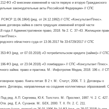
 212-ФЗ «О внесении изменений в части первую и вторую Гражданского
дельные законодательные акты Российской Федерации» // СПС
РСФСР 11.06.1964) (ред. от 24.12.1992) // СПС «КонсультантПлюс».
ание договора займа в свете грядущих изменений второй части
8 года // Административное право, 2018. № 2. С. 37–43. Жилищное прав
ьтантПлюс».
одского областного суда от 13.06.2017 № 33-6729/2017 // СПС
353-ФЗ (ред. от 07.03.2018) «О потребительском кредите (займе)» // СПС
196-ФЗ (ред. от 23.04.2018) «О ломбардах» // СПС «Консультант Плюс».
ного займа: право и практика. М.: Инфотропик Медиа, 2018. 196 с. // С
оворное право. Книга пятая: В 2 т. М.: Статут, 2006. Т. 1: Договоры о
инге. Договоры, направленные на создание коллективных образований. С
 Под ред. А.П. Сергеева, Ю.К. Толстого. М.: Проспект, 1997. Ч. 2. С. 427.
Отв. ред. Е.А. Суханов. М.: БЕК, 2000. Т. II. Пт. 2. С. 211.
ации (часть вторая) от 26.01.1996 № 14-ФЗ (ред. от 29.07.2018) (с изм.