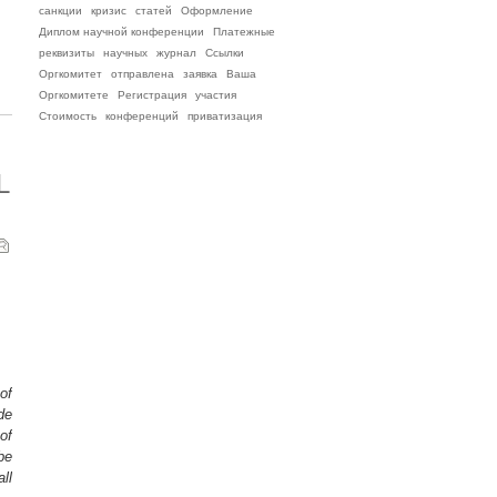
санкции
кризис
статей
Оформление
Диплом научной конференции
Платежные
реквизиты
научных
журнал
Ссылки
Оргкомитет
отправлена
заявка
Ваша
Оргкомитете
Регистрация
участия
Стоимость
конференций
приватизация
L
 of
de
of
be
ll