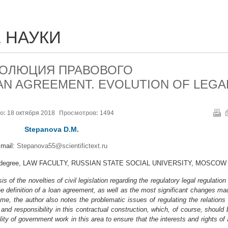
 НАУКИ
ВОЛЮЦИЯ ПРАВОВОГО
N AGREEMENT. EVOLUTION OF LEGA
о:
18 октября 2018
Просмотров:
1494
Stepanova D.М.
mail:
Stepanova55@scientifictext.ru
er’s degree, LAW FACULTY, RUSSIAN STATE SOCIAL UNIVERSITY, MOSCOW
is of the novelties of civil legislation regarding the regulatory legal regulation
e definition of a loan agreement, as well as the most significant changes ma
ime, the author also notes the problematic issues of regulating the relations 
s, and responsibility in this contractual construction, which, of course, should 
lity of government work in this area to ensure that the interests and rights of a