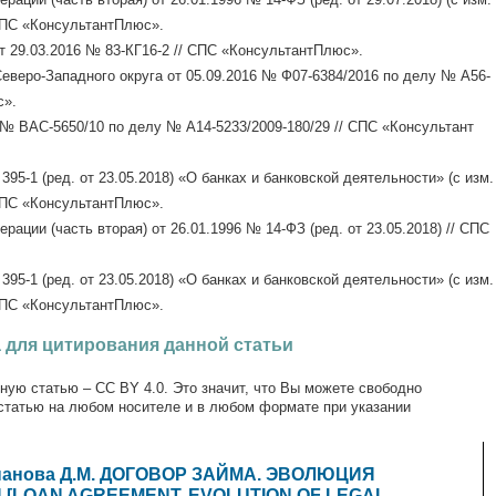
/ СПС «КонсультантПлюс».
 29.03.2016 № 83-КГ16-2 // СПС «КонсультантПлюс».
еверо-Западного округа от 05.09.2016 № Ф07-6384/2016 по делу № А56-
с».
№ ВАС-5650/10 по делу № А14-5233/2009-180/29 // СПС «Консультант
95-1 (ред. от 23.05.2018) «О банках и банковской деятельности» (с изм.
/ СПС «КонсультантПлюс».
ации (часть вторая) от 26.01.1996 № 14-ФЗ (ред. от 23.05.2018) // СПС
95-1 (ред. от 23.05.2018) «О банках и банковской деятельности» (с изм.
/ СПС «КонсультантПлюс».
 для цитирования данной статьи
ную статью – CC BY 4.0. Это значит, что Вы можете свободно
статью на любом носителе и в любом формате при указании
епанова Д.М. ДОГОВОР ЗАЙМА. ЭВОЛЮЦИЯ
[LOAN AGREEMENT. EVOLUTION OF LEGAL