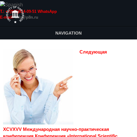
Т.: +7(915)814-09-51 WhatsApp
E-mail:
info@p8n.ru
NAVIGATION
Следующая
XCVXVV Международная научно-практическая
конференция Конференция «International Scientific