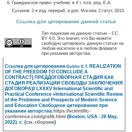
Гражданское право: учебник: в 4 т. /отв. ред. Е.А.
Суханов. 2-е изд. перераб. и доп. Москва: Статут, 2019.
Ссылка для цитирования данной статьи
Тип лицензии на данную статью – CC
BY 4.0. Это значит, что Вы можете
свободно цитировать данную статью на
любом носителе и в любом формате
при указании авторства.
Ссылка для цитирования.
REALIZATION
Goldin E.Т.
OF THE FREEDOM TO CONCLUDE A
CONTRACT[ ПРЕДДОГОВОРНАЯ СТАДИЯ КАК
СТАДИЯ РЕАЛИЗАЦИИ СВОБОДЫ ЗАКЛЮЧЕНИЯ
ДОГОВОРА]//
LXXXV International Scientific and
Practical Conference «International Scientific Review
of the Problems and Prospects of Modern Science
and Education
Свободное цитирование при
указании авторства:
https://scientific-
conference.com/grafik.html
(Boston, USA - 26 May,
2022). с. {
см. сборник
}