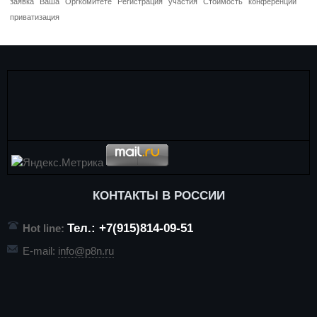
заявка
Ваша
Оргкомитете
Регистрация
участия
Стоимость
конференций
приватизация
КОНТАКТЫ В РОССИИ
Тел.: +7(915)814-09-51
Hot line:
E-mail:
info@p8n.ru