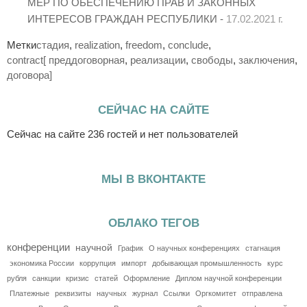
МЕР ПО ОБЕСПЕЧЕНИЮ ПРАВ И ЗАКОННЫХ
ИНТЕРЕСОВ ГРАЖДАН РЕСПУБЛИКИ -
17.02.2021 г.
Метки
стадия
,
realization
,
freedom
,
conclude
,
contract[ преддоговорная
,
реализации
,
свободы
,
заключения
,
договора]
СЕЙЧАС НА САЙТЕ
Сейчас на сайте 236 гостей и нет пользователей
МЫ В ВКОНТАКТЕ
ОБЛАКО ТЕГОВ
конференции
научной
График
О научных конференциях
стагнация
экономика России
коррупция
импорт
добывающая промышленность
курс
рубля
санкции
кризис
статей
Оформление
Диплом научной конференции
Платежные
реквизиты
научных
журнал
Ссылки
Оргкомитет
отправлена