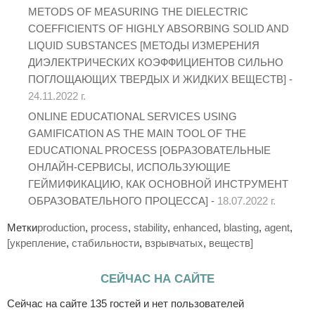
METODS OF MEASURING THE DIELECTRIC
COEFFICIENTS OF HIGHLY ABSORBING SOLID AND
LIQUID SUBSTANCES [МЕТОДЫ ИЗМЕРЕНИЯ
ДИЭЛЕКТРИЧЕСКИХ КОЭФФИЦИЕНТОВ СИЛЬНО
ПОГЛОЩАЮЩИХ ТВЕРДЫХ И ЖИДКИХ ВЕЩЕСТВ] -
24.11.2022 г.
ONLINE EDUCATIONAL SERVICES USING
GAMIFICATION AS THE MAIN TOOL OF THE
EDUCATIONAL PROCESS [ОБРАЗОВАТЕЛЬНЫЕ
ОНЛАЙН-СЕРВИСЫ, ИСПОЛЬЗУЮЩИЕ
ГЕЙМИФИКАЦИЮ, КАК ОСНОВНОЙ ИНСТРУМЕНТ
ОБРАЗОВАТЕЛЬНОГО ПРОЦЕССА] -
18.07.2022 г.
Метки
production
,
process
,
stability
,
enhanced
,
blasting
,
agent
,
[укрепление
,
стабильности
,
взрывчатых
,
веществ]
СЕЙЧАС НА САЙТЕ
Сейчас на сайте 135 гостей и нет пользователей