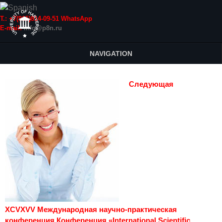
Т.: +7(915)814-09-51 WhatsApp
E-mail:
info@p8n.ru
NAVIGATION
Следующая
XCVXVV Международная научно-практическая
конференция Конференция «International Scientific