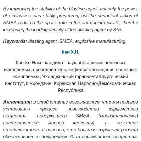
By improving the stability of the blasting agent, not only the power
of explosives was stably preserved, but the surfactant action of
SMEA reduced the space rate in the ammonium nitrate, thereby
increasing the loading density of the blasting agent by 8 %.
Keywords:
blasting agent, SMEA, explosive manufacturing.
Кан Х.Н.
Кан Хё Нам - кандидат наук обогащения полезных
ископаемых, преподаватель, кафедра обогащения полезных
ископаемых, Чхонджинский горно-металлургический
институт, г. Чхонджин, Корейская Народно-Демократическая
Республика
Аннотация:
в этой статье описывается, что мы недавно
установили процесс производства взрывчатого
вещества, содержащего SMEA (моноэтаноламид
синтетической жирной кислоты), в качестве
стабилизатора, и описали, что большая взрывная работа
обеспечивается получением 70 т взрывчатого вещества,