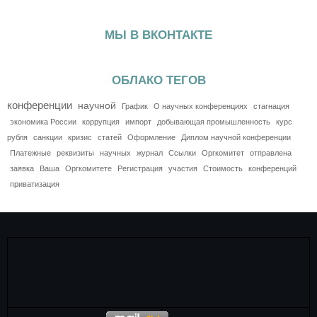
МЫ В ВКОНТАКТЕ
ОБЛАКО ТЕГОВ
конференции
научной
График
О научных конференциях
стагнация
экономика России
коррупция
импорт
добывающая промышленность
курс
рубля
санкции
кризис
статей
Оформление
Диплом научной конференции
Платежные
реквизиты
научных
журнал
Ссылки
Оргкомитет
отправлена
заявка
Ваша
Оргкомитете
Регистрация
участия
Стоимость
конференций
приватизация