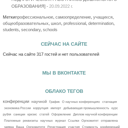
ОБРАЗОВАНИЯ] -
20.09.2022 г.
Метки
профессиональное
,
самоопределение
,
учащихся
,
общеобразовательных
,
школ
,
professional
,
determination
,
students
,
secondary
,
schools
СЕЙЧАС НА САЙТЕ
Сейчас на сайте 317 гостей и нет пользователей
МЫ В ВКОНТАКТЕ
ОБЛАКО ТЕГОВ
конференции
научной
График
О научных конференциях
стагнация
экономика России
коррупция
импорт
добывающая промышленность
курс
рубля
санкции
кризис
статей
Оформление
Диплом научной конференции
Платежные
реквизиты
научных
журнал
Ссылки
Оргкомитет
отправлена
заявка
Ваша
Оргкомитете
Регистрация
участия
Стоимость
конференций