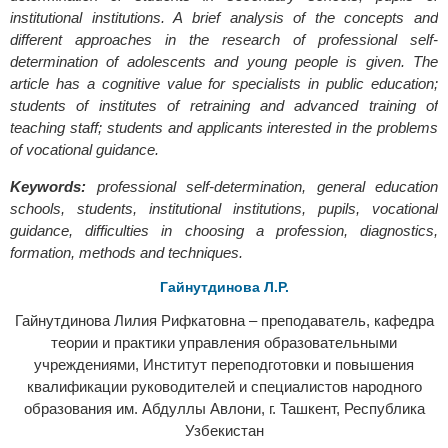
institutional institutions. A brief analysis of the concepts and
different approaches in the research of professional self-
determination of adolescents and young people is given. The
article has a cognitive value for specialists in public education;
students of institutes of retraining and advanced training of
teaching staff; students and applicants interested in the problems
of vocational guidance.
Keywords:
professional self-determination, general education
schools, students, institutional institutions, pupils, vocational
guidance, difficulties in choosing a profession, diagnostics,
formation, methods and techniques.
Гайнутдинова Л.Р.
Гайнутдинова Лилия Рифкатовна – преподаватель, кафедра
теории и практики управления образовательными
учреждениями, Институт переподготовки и повышения
квалификации руководителей и специалистов народного
образования им. Абдуллы Авлони, г. Ташкент, Республика
Узбекистан