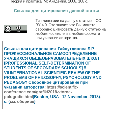
Теория и практика. М: Академия, 2008. 108 с.
Ссылка для цитирования данной статьи
Тип лицензии на данную статью – CC
BY 4.0. Это значит, что Вы можете
свободно цитировать данную статью на
любом носителе и в любом формате
при указании авторства.
Ссылка для цитирования. Гайнутдинова Л.Р.
ПРОФЕССИОНАЛЬНОЕ САМООПРЕДЕЛЕНИЕ
УЧАЩИХСЯ ОБЩЕОБРАЗОВАТЕЛЬНЫХ ШКОЛ
[PROFESSIONAL SELF-DETERMINATION OF
STUDENTS OF SECONDARY SCHOOLS] //
VII INTERNATIONAL SCIENTIFIC REVIEW OF THE
PROBLEMS OF PHILOSOPHY, PSYCHOLOGY AND
PEDAGOGY
Свободное цитирование при
указании авторства:
https://scientific-
conference.com/grafik/2018-vtoroe-
polugodie.html
(Boston, USA - 12
November
, 2018).
с. {
см. сборник
}