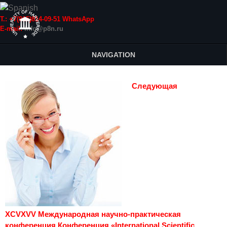
Т.: +7(915)814-09-51 WhatsApp
E-mail:
info@p8n.ru
NAVIGATION
Следующая
XCVXVV Международная научно-практическая
конференция Конференция «International Scientific