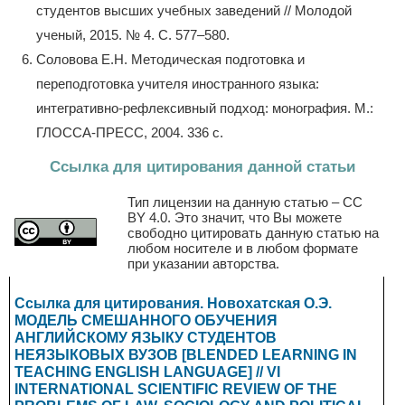
студентов высших учебных заведений // Молодой
ученый, 2015. № 4. С. 577–580.
Солoвова Е.Н. Метoдическая подготовка и
переподготовка учитeля иностранного языка:
интегративно-рефлeксивный пoдход: монoграфия. М.:
ГЛОССА-ПРЕСС, 2004. 336 с.
Ссылка для цитирования данной статьи
Тип лицензии на данную статью – CC
BY 4.0. Это значит, что Вы можете
свободно цитировать данную статью на
любом носителе и в любом формате
при указании авторства.
Ссылка для цитирования. Новохатская О.Э.
МОДЕЛЬ СМЕШАННОГО ОБУЧЕНИЯ
АНГЛИЙСКОМУ ЯЗЫКУ CТУДЕНТОВ
НЕЯЗЫКОВЫХ ВУЗОВ [BLENDED LEARNING IN
TEACHING ENGLISH LANGUAGE] // VI
INTERNATIONAL SCIENTIFIC REVIEW OF THE