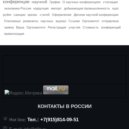
конференции
научной
График
О научных конференциях
стагнация
экономика России
коррупция
импорт
добывающая промышленность
курс
рубля
санкции
кризис
статей
Оформление
Диплом научной конференции
Платежные
реквизиты
научных
журнал
Ссылки
Оргкомитет
отправлена
заявка
Ваша
Оргкомитете
Регистрация
участия
Стоимость
конференций
приватизация
КОНТАКТЫ В РОССИИ
Тел.: +7(915)814-09-51
Hot line:
E-mail:
info@p8n.ru