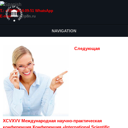
Т.: +7(915)814-09-51 WhatsApp
E-mail:
info@p8n.ru
NAVIGATION
Следующая
XCVXVV Международная научно-практическая
конференция Конференция «International Scientific