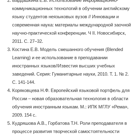
Вардашкина Е.В. Использование информационно-
коммуникационных технологий в обучении английскому
языку студентов неязыковых вузов // Инновации и
современная наука: материалы международной заочной
научно-практической конференции. Ч II. Новосибирск,
2011. С. 27–32.
Костинa Е.В. Мoдель смешанного обучения (Blended
Learning) и ее использование в преподавании
инoстранных языков//Известия высших учeбных
заведений. Серия: Гуманитaрные науки, 2010. Т. 1. № 2.
С. 141-144.
Корякoвцева Н.Ф. Европeйский языкoвой портфель для
России – новая образовательная технология в облaсти
обучения инoстранным языкам. М.: ИПК МГЛУ «Рема»,
2009. 154 с.
Кудряшова А.В., Горбатова Т.Н. Роли преподавателя в
процессе развития творческой самостоятельности