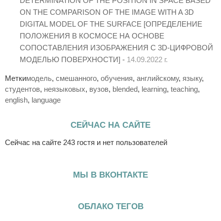
DETERMINATION OF THE POSITION IN SPACE BASED
ON THE COMPARISON OF THE IMAGE WITH A 3D
DIGITAL MODEL OF THE SURFACE [ОПРЕДЕЛЕНИЕ
ПОЛОЖЕНИЯ В КОСМОСЕ НА ОСНОВЕ
СОПОСТАВЛЕНИЯ ИЗОБРАЖЕНИЯ С 3D-ЦИФРОВОЙ
МОДЕЛЬЮ ПОВЕРХНОСТИ] -
14.09.2022 г.
Метки
модель
,
смешанного
,
обучения
,
английскому
,
языку
,
cтудентов
,
неязыковых
,
вузов
,
blended
,
learning
,
teaching
,
english
,
language
СЕЙЧАС НА САЙТЕ
Сейчас на сайте 243 гостя и нет пользователей
МЫ В ВКОНТАКТЕ
ОБЛАКО ТЕГОВ