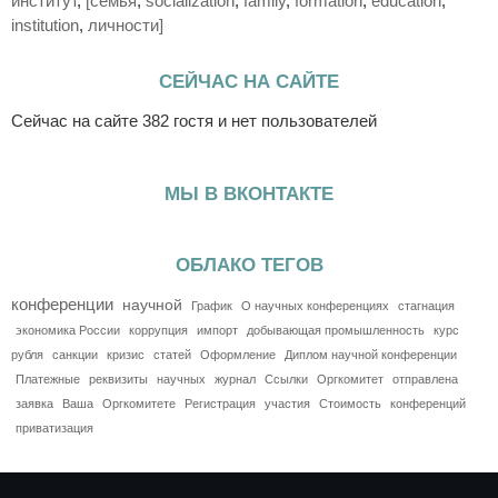
институт
,
[семья
,
socialization
,
family
,
formation
,
education
,
institution
,
личности]
СЕЙЧАС НА САЙТЕ
Сейчас на сайте 382 гостя и нет пользователей
МЫ В ВКОНТАКТЕ
ОБЛАКО ТЕГОВ
конференции
научной
График
О научных конференциях
стагнация
экономика России
коррупция
импорт
добывающая промышленность
курс
рубля
санкции
кризис
статей
Оформление
Диплом научной конференции
Платежные
реквизиты
научных
журнал
Ссылки
Оргкомитет
отправлена
заявка
Ваша
Оргкомитете
Регистрация
участия
Стоимость
конференций
приватизация