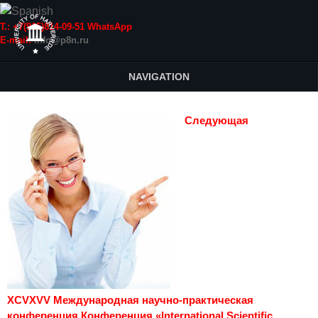
Т.: +7(915)814-09-51 WhatsApp
E-mail:
info@p8n.ru
NAVIGATION
Следующая
XCVXVV Международная научно-практическая
конференция Конференция «International Scientific