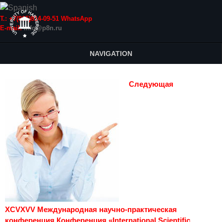
Т.: +7(915)814-09-51 WhatsApp
E-mail:
info@p8n.ru
NAVIGATION
Следующая
XCVXVV Международная научно-практическая
конференция Конференция «International Scientific