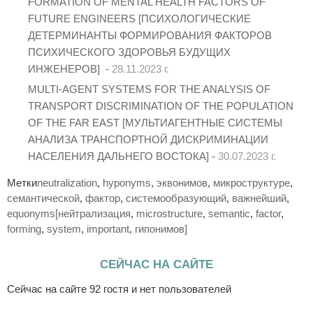
FORMATION OF MENTAL HEALTH FACTORS OF
FUTURE ENGINEERS [ПСИХОЛОГИЧЕСКИЕ
ДЕТЕРМИНАНТЫ ФОРМИРОВАНИЯ ФАКТОРОВ
ПСИХИЧЕСКОГО ЗДОРОВЬЯ БУДУЩИХ
ИНЖЕНЕРОВ] -
28.11.2023 г.
MULTI-AGENT SYSTEMS FOR THE ANALYSIS OF
TRANSPORT DISCRIMINATION OF THE POPULATION
OF THE FAR EAST [МУЛЬТИАГЕНТНЫЕ СИСТЕМЫ
АНАЛИЗА ТРАНСПОРТНОЙ ДИСКРИМИНАЦИИ
НАСЕЛЕНИЯ ДАЛЬНЕГО ВОСТОКА] -
30.07.2023 г.
Метки
neutralization
,
hyponyms
,
эквонимов
,
микроструктуре
,
семантической
,
фактор
,
системообразующий
,
важнейший
,
equonyms[нейтрализация
,
microstructure
,
semantic
,
factor
,
forming
,
system
,
important
,
гипонимов]
СЕЙЧАС НА САЙТЕ
Сейчас на сайте 92 гостя и нет пользователей