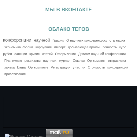
МЫ В ВКОНТАКТЕ
ОБЛАКО ТЕГОВ
конференции
научной
График
О научных конференциях
стагнация
экономика России
коррупция
импорт
добывающая промышленность
курс
рубля
санкции
кризис
статей
Оформление
Диплом научной конференции
Платежные
реквизиты
научных
журнал
Ссылки
Оргкомитет
отправлена
заявка
Ваша
Оргкомитете
Регистрация
участия
Стоимость
конференций
приватизация