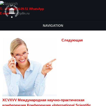
Т.: +7(915)814-09-51 WhatsApp
E-mail:
info@p8n.ru
NAVIGATION
Следующая
XCVXVV Международная научно-практическая
конференция Конференция «International Scientific