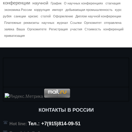
конференции
научной
График
О научных конференциях
стагнация
экономика России
коррупция
импорт
добывающая промышленность
курс
рубля
санкции
кризис
статей
Оформление
Диплом научной конференции
Платежные
реквизиты
научных
журнал
Ссылки
Оргкомитет
отправлена
заявка
Ваша
Оргкомитете
Регистрация
участия
Стоимость
конференций
приватизация
КОНТАКТЫ В РОССИИ
Тел.: +7(915)814-09-51
Hot line: