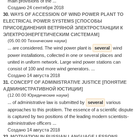
main provisions of the ...
Создано 24 сентября 2018
30.
WAYS OF ACCESSION OF WIND POWER PLANT TO
ELECTRICAL POWER SYSTEMS [СПОСОБЫ
ПРИСОЕДИНЕНИЯ ВЕТРЯНОЙ ЭЛЕКТРОСТАНЦИИ К
ЭЛЕКТРОЭНЕРГЕТИЧЕСКИМ СИСТЕМАМ]
(05.00.00 Технические науки)
... are considered. The wind power plant is
several
wind
power installations, collected in one or several places and
united in uniform network. Large wind power stations can
consist of 100 and more wind generators. ...
Создано 14 августа 2018
31.
CONCEPT OF ADMINISTRATIVE JUSTICE [ПОНЯТИЕ
АДМИНИСТРАТИВНОЙ ЮСТИЦИИ]
(12.00.00 Юридические науки)
... of administrative law is submitted by
several
various
approaches to this problem. The essence of a scientific dispute
is captured by two positions of the leading modern scientists-
administrative officers ...
Создано 14 августа 2018
32.
MOTIVATION IN RUSSIAN LANGUAGE LESSONS