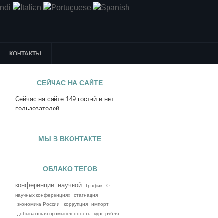
КОНТАКТЫ
СЕЙЧАС НА САЙТЕ
Сейчас на сайте 149 гостей и нет
я
пользователей
е
МЫ В ВКОНТАКТЕ
ОБЛАКО ТЕГОВ
конференции
научной
График
О
научных конференциях
стагнация
экономика России
коррупция
импорт
добывающая промышленность
курс рубля