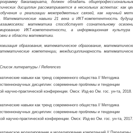
рограмму бакалавриата, должен обладать общепрофессиональны
ических дисциплин рассматривается в нескольких аспектах: как це
обучения и реализации межпредметных связей, как научный мет
ч. Математические навыки 21 века и ИКТ-компетентность будущ
взаимосвязи: математика способствует сознательному освоен
мированию ИКТ-компетентности, а информационная культура
вки в области математики.
ровизация образования, математическое образование, математическ
атематические компетенции, междисциплинарность математическ
Список литературы / References
матические навыки как тренд современного общества // Методика
ественнонаучных дисциплин: современные проблемы и тенденции
й научно-практической конференции. Омск: Изд-во Ом. гос. ун-та, 2018.
матические навыки как тренд современного общества // Методика
ественнонаучных дисциплин: современные проблемы и тенденции
ой научно-практической конференции. Омск: Изд-во Ом. гос. ун-та, 2017
ематическое моделирование и моделирование компетенций // Парадигмы