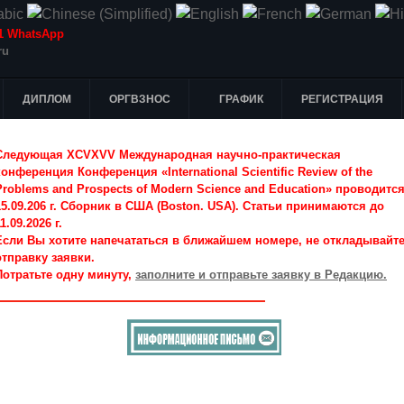
-51 WhatsApp
ru
ДИПЛОМ
ОРГВЗНОС
ГРАФИК
РЕГИСТРАЦИЯ
Следующая XCVXVV Международная научно-практическая
конференция Конференция «International Scientific Review of the
Problems and Prospects of Modern Science and Education» проводитс
15.09.206 г. Сборник в США (Boston. USA). Статьи принимаются до
1.09.2026 г.
Если Вы хотите напечататься в ближайшем номере, не откладывайт
отправку заявки.
Потратьте одну минуту,
заполните и отправьте заявку в Редакцию.