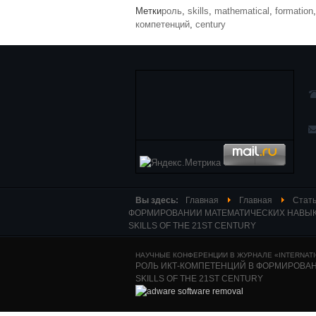
Метки
роль
,
skills
,
mathematical
,
formation
компетенций
,
century
Вы здесь:
Главная
Главная
Стать
ФОРМИРОВАНИИ МАТЕМАТИЧЕСКИХ НАВЫКОВ 
SKILLS OF THE 21ST CENTURY
НАУЧНЫЕ КОНФЕРЕНЦИИ В ЖУРНАЛЕ «INTERNATIO
РОЛЬ ИКТ-КОМПЕТЕНЦИЙ В ФОРМИРОВАНИ
SKILLS OF THE 21ST CENTURY