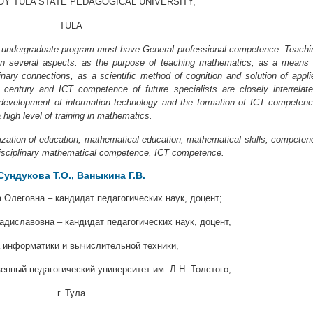
OY TULA STATE PEDAGOGICAL UNIVERSITY,
TULA
 undergraduate program must have General professional competence. Teachi
 in several aspects: as the purpose of teaching mathematics, as a means 
inary connections, as a scientific method of cognition and solution of appli
 century and ICT competence of future specialists are closely interrelate
development of information technology and the formation of ICT competenc
a high level of training in mathematics.
talization of education, mathematical education, mathematical skills, competen
isciplinary mathematical competence, ICT competence.
Сундукова Т.О., Ваныкина Г.В.
 Олеговна – кандидат педагогических наук, доцент;
диславовна – кандидат педагогических наук, доцент,
 информатики и вычислительной техники,
енный педагогический университет им. Л.Н. Толстого,
г. Тула