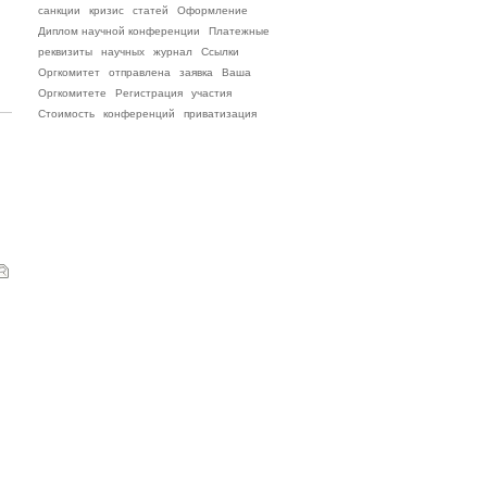
санкции
кризис
статей
Оформление
Диплом научной конференции
Платежные
реквизиты
научных
журнал
Ссылки
Оргкомитет
отправлена
заявка
Ваша
Оргкомитете
Регистрация
участия
Стоимость
конференций
приватизация