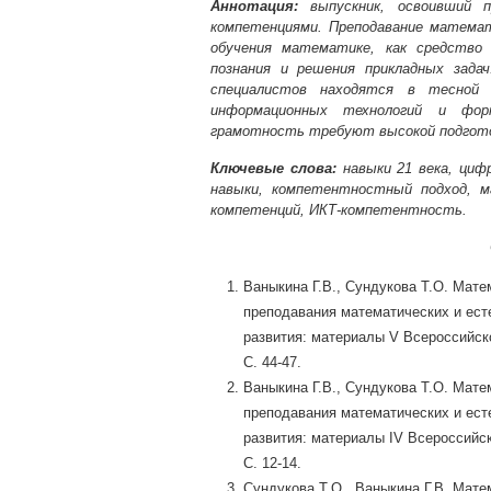
Аннотация:
выпускник, освоивший п
компетенциями. Преподавание математ
обучения математике, как средство 
познания и решения прикладных зада
специалистов находятся в тесной 
информационных технологий и фор
грамотность требуют высокой подгото
Ключевые слова:
навыки 21 века, циф
навыки, компетентностный подход, м
компетенций, ИКТ-компетентность.
Ваныкина Г.В., Сундукова Т.О. Мате
преподавания математических и ест
развития: материалы V Всероссийско
С. 44-47.
Ваныкина Г.В., Сундукова Т.О. Мате
преподавания математических и ест
развития: материалы IV Всероссийск
С. 12-14.
Сундукова Т.О., Ваныкина Г.В. Мат