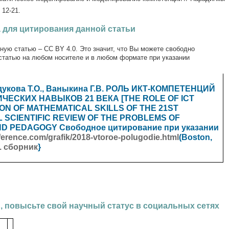
 12-21.
 для цитирования данной статьи
ную статью – CC BY 4.0. Это значит, что Вы можете свободно
статью на любом носителе и в любом формате при указании
дукова Т.О., Ваныкина Г.В. РОЛЬ ИКТ-КОМПЕТЕНЦИЙ
ЕСКИХ НАВЫКОВ 21 ВЕКА [THE ROLE OF ICT
ON OF MATHEMATICAL SKILLS OF THE 21ST
AL SCIENTIFIC REVIEW OF THE PROBLEMS OF
ND PEDAGOGY
Свободное цитирование при указании
onference.com/grafik/2018-vtoroe-polugodie.html
(Boston,
. сборник
}
, повысьте свой научный статус в социальных сетях