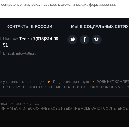
,
competence
,
икт
,
века
,
навыков
,
математических
,
формировании
,
КОНТАКТЫ В РОССИИ
МЫ В СОЦИАЛЬНЫХ СЕТЯХ
Тел.: +7(915)814-09-
Hot line:
51
E-mail:
info@p8n.ru
и участников конференции
Педагогические науки
РОЛЬ ИКТ-КОМПЕ
21 ВЕКА THE ROLE OF ICT COMPETENCE IN THE FORMATION OF MATHEM
NAL SCIENTIFIC REVIEW»
И МАТЕМАТИЧЕСКИХ НАВЫКОВ 21 ВЕКА THE ROLE OF ICT COMPETENCE I