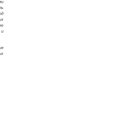
ми
ль
од
их
ию
 и
ие
их
.