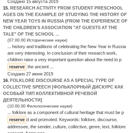
Создано 15 августа 2019
15.
RESEARCH ACTIVITY FROM STUDENT PRESCHOOL
AGES ON THE EXAMPLE OF STUDYING THE HISTORY OF
NEW YEAR TOYS IN RUSSIA (FROM THE EXPERIENCE OF
THE CHILDREN'S ASSOCIATION "AT GUESTS AT THE
TALE" OF THE SCHOOL ...
(07.00.00 Исторические науки)
... history and traditions of celebrating the New Year in Russia
are very interesting. In conclusion of their research work,
children raise a very important question about the need to p
reserve
the ancient ...
Создано 27 июня 2019
16.
FOLKLORE DISCOURSE AS A SPECIAL TYPE OF
COLLECTIVE SPEECH [ФОЛЬКЛОРНЫЙ ДИСКУРС КАК
ОСОБЫЙ ТИП КОЛЛЕКТИВНОЙ РЕЧЕВОЙ
ДЕЯТЕЛЬНОСТИ]
(10.00.00 Филологические науки)
... folklore as a component of cultural heritage that must be p
reserve
d and promoted. Keywords: folklore, discourse,
addressee, the sender, culture, collective, genre, text, folklore