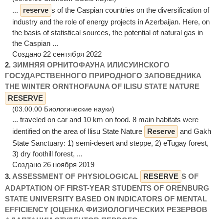
...
reserve
s of the Caspian countries on the diversification of
industry and the role of energy projects in Azerbaijan. Here, on
the basis of statistical sources, the potential of natural gas in
the Caspian ...
Создано 22 сентября 2022
2.
ЗИМНЯЯ ОРНИТОФАУНА ИЛИСУИНСКОГО
ГОСУДАРСТВЕННОГО ПРИРОДНОГО ЗАПОВЕДНИКА
THE WINTER ORNTHOFAUNA OF ILISU STATE NATURE
RESERVE
(03.00.00 Биологические науки)
... traveled on car and 10 km on food. 8 main habitats were
identified on the area of Ilisu State Nature
Reserve
and Gakh
State Sanctuary: 1) semi-desert and steppe, 2) еTugay forest,
3) dry foothill forest, ...
Создано 26 ноября 2019
3.
ASSESSMENT OF PHYSIOLOGICAL
RESERVE
S OF
ADAPTATION OF FIRST-YEAR STUDENTS OF ORENBURG
STATE UNIVERSITY BASED ON INDICATORS OF MENTAL
EFFICIENCY [ОЦЕНКА ФИЗИОЛОГИЧЕСКИХ РЕЗЕРВОВ