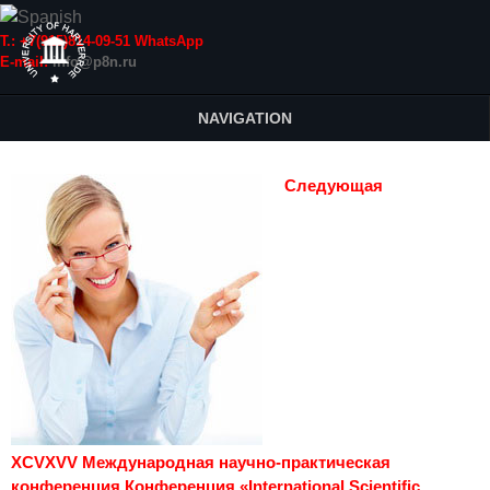
Т.: +7(915)814-09-51 WhatsApp
E-mail:
info@p8n.ru
NAVIGATION
Следующая
XCVXVV Международная научно-практическая
конференция Конференция «International Scientific