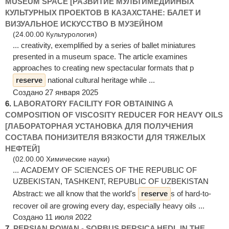
MUSEUM SPACE [РАЗВИТИЕ МУЛЬТИМЕДИЙНЫХ
КУЛЬТУРНЫХ ПРОЕКТОВ В КАЗАХСТАНЕ: БАЛЕТ И
ВИЗУАЛЬНОЕ ИСКУССТВО В МУЗЕЙНОМ
(24.00.00 Культурология)
... creativity, exemplified by a series of ballet miniatures
presented in a museum space. The article examines
approaches to creating new spectacular formats that p
reserve
national cultural heritage while ...
Создано 27 января 2025
6.
LABORATORY FACILITY FOR OBTAINING A
COMPOSITION OF VISCOSITY REDUCER FOR HEAVY OILS
[ЛАБОРАТОРНАЯ УСТАНОВКА ДЛЯ ПОЛУЧЕНИЯ
СОСТАВА ПОНИЗИТЕЛЯ ВЯЗКОСТИ ДЛЯ ТЯЖЕЛЫХ
НЕФТЕЙ]
(02.00.00 Химические науки)
... ACADEMY OF SCIENCES OF THE REPUBLIC OF
UZBEKISTAN, TASHKENT, REPUBLIC OF UZBEKISTAN
Abstract: we all know that the world's
reserve
s of hard-to-
recover oil are growing every day, especially heavy oils ...
Создано 11 июля 2022
7.
PERSIAN ROWAN - SORBUS PERSICA HEDL IN THE