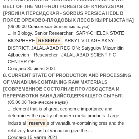
BELT OF THE NUT-FRUIT FORESTS OF KYRGYZSTAN
[РЯБИНА ПЕРСИДСКАЯ - SORBUS PERSICA HEDL В
ПОЯСЕ ОРЕХОВО-ПЛОДОВЫХ ЛЕСОВ КЫРГЫЗСТАНА]
(06.00.00 Сельскохозяйственные науки)
... in Biology, Senior Researcher, SARY-CHELEK STATE
BIOSPHERE
RESERVE
, ARKYT VILLAGE AKSY
DISTRICT, JALAL-ABAD REGION; Satygulov Mizamidin
Ajtbaevich – Researcher, JALAL-ABAD SCIENTIFIC
CENTER OF ...
Создано 30 июля 2021
8.
CURRENT STATE OF PRODUCTION AND PROCESSING
OF VANADIUM-CONTAINING RAW MATERIALS
[СОВРЕМЕННОЕ СОСТОЯНИЕ ПРОИЗВОДСТВА И
ПЕРЕРАБОТКИ ВАНАДИЙСОДЕРЖАЩЕГО СЫРЬЯ]
(05.00.00 Технические науки)
... element that is of great economic importance and
determines the quality of modern metal products. Large
industrial
reserve
s of vanadium-containing ores and the
relatively low cost of vanadium give the ...
Создано 15 марта 2021