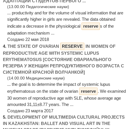
АДАПТАЦИИ СТУДЕНТОВ ПЕРВОГО ...
(13.00.00 Педагогические науки)
... productivity and for the volume of visual information that are
significantly higher in girls are revealed. The data obtained
indicate a decrease in the physiological
reserve
s of the
adaptation mechanism ...
Создано 22 мая 2018
4.
THE STATE OF OVARIAN
RESERVE
IN WOMEN OF
REPRODUCTIVE AGE WITH SYSTEMIC LUPUS
ERYTHEMATOSUS [СОСТОЯНИЕ ОВАРИАЛЬНОГО
РЕЗЕРВА У ЖЕНЩИН РЕПРОДУКТИВНОГО ВОЗРАСТА С
СИСТЕМНОЙ КРАСНОЙ ВОЛЧАНКОЙ]
(14.00.00 Медицинские науки)
... the goal is to determine the impact of systemic lupus
erythematosus on the state of ovarian
reserve
. We examined
30 women of reproductive age with SLE, whose average age
amounted 31,11±8.77 years. The ...
Создано 23 марта 2017
5.
DEVELOPMENT OF MULTIMEDIA CULTURAL PROJECTS
IN KAZAKHSTAN: BALLET AND VISUAL ART IN THE