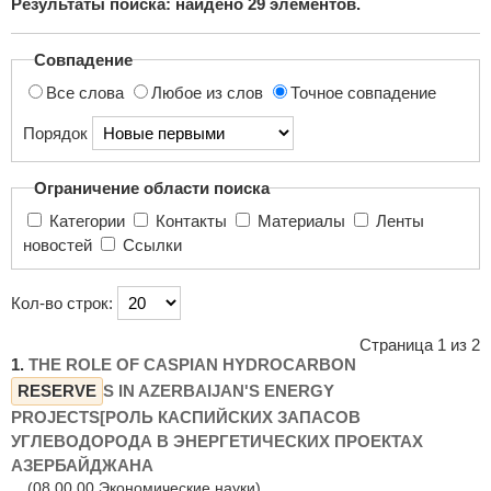
Результаты поиска: найдено
29
элементов.
поиска...
Совпадение
Все слова
Любое из слов
Точное совпадение
Порядок
Ограничение области поиска
Категории
Контакты
Материалы
Ленты
новостей
Ссылки
Кол-во строк:
Страница 1 из 2
1.
THE ROLE OF CASPIAN HYDROCARBON
RESERVE
S IN AZERBAIJAN'S ENERGY
PROJECTS[РОЛЬ КАСПИЙСКИХ ЗАПАСОВ
УГЛЕВОДОРОДА В ЭНЕРГЕТИЧЕСКИХ ПРОЕКТАХ
АЗЕРБАЙДЖАНА
(08.00.00 Экономические науки)