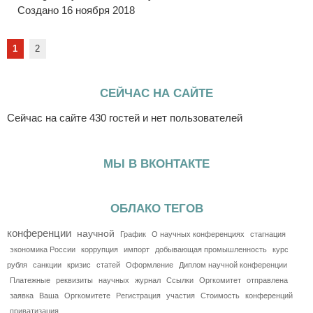
Создано 16 ноября 2018
1
2
СЕЙЧАС НА САЙТЕ
Сейчас на сайте 430 гостей и нет пользователей
МЫ В ВКОНТАКТЕ
ОБЛАКО ТЕГОВ
конференции
научной
График
О научных конференциях
стагнация
экономика России
коррупция
импорт
добывающая промышленность
курс
рубля
санкции
кризис
статей
Оформление
Диплом научной конференции
Платежные
реквизиты
научных
журнал
Ссылки
Оргкомитет
отправлена
заявка
Ваша
Оргкомитете
Регистрация
участия
Стоимость
конференций
приватизация