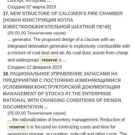
concept. Алтруова ...
Создано 07 марта 2019
17.
NEW STRUCTURE OF CALCINER’S FIRE CHAMBER
[НОВАЯ КОНСТРУКЦИЯ КОТЛА
ИЗВЕСТКООБЖИГАТЕЛЬНОЙ ШАХТНОЙ ПЕЧИ]
(05.00.00 Технические науки)
... generator. The proposed design of a claciner with an
integrated detonation generator is explosively combustible with
a mixture of coal dust and air. As coal dust, waste from cheap
and widespread
reserve
s ...
Создано 12 февраля 2019
18.
РАЦИОНАЛЬНОЕ УПРАВЛЕНИЕ ЗАПАСАМИ НА
ПРЕДПРИЯТИИ С ПОСТОЯННО ИЗМЕНЯЮЩИМИСЯ
УСЛОВИЯМИ КОНСТРУКТОРСКОЙ ДОКУМЕНТАЦИИ
MANAGEMENT OF STOCKS AT THE ENTERPRISE
RATIONAL WITH CHANGING CONDITIONS OF DESIGN
DOCUMENTATION ...
(05.00.00 Технические науки)
... the rationalization of inventory management. Reduction of
reserve
s is focused on minimizing costs and time for
organizing storage, accounting, write-off and other costs. The