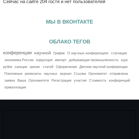
Сейчас на сайте 204 гостя и нет пользователей
МЫ В ВКОНТАКТЕ
ОБЛАКО ТЕГОВ
конференции
научной
График
О научных конференциях
стагнация
экономика России
коррупция
импорт
добывающая промышленность
курс
рубля
санкции
кризис
статей
Оформление
Диплом научной конференции
Платежные
реквизиты
научных
журнал
Ссылки
Оргкомитет
отправлена
заявка
Ваша
Оргкомитете
Регистрация
участия
Стоимость
конференций
приватизация