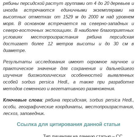
рябины персидской растут группами от 4 до 20 деревьев и
иногда встречаются единичными экземплярами на
высотных отметках от 1529 м до 2000 м над уровнем
моря. В основном встречается на северно-западных и
северо-восточных экспозициях. В наиболее благоприятных
условиях местопроизрастания рябина персидская
достигает более 12 метров высоты и до 30 см в
диаметре.
Результаты исследования имеют огромное научное и
практическое значение для сохранения и дальнейшего
изучения биоэкологических особенностей выявленных
особей sorbus persica Hedl., а также при разработке
методов семенного и вегетативного размножения.
Ключевые слова
: рябина персидская, sorbus persica Hedl.,
особи, географические координаты, местопроизрастания,
лесхоз, заповедник.
Ссылка для цитирования данной статьи
Тип лицензии на данную статью – CC