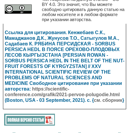
BY 4.0. Это значит, что Вы можете
свободно цитировать данную статью на
любом носителе и в любом формате
при указании авторства.
Ссылка для цитирования. Кенжебаев С.К.,
Мамаджанов Д.К., Жунусов Т.О., Сатыгулов М.А.,
Садабаев К. РЯБИНА ПЕРСИДСКАЯ - SORBUS
PERSICA HEDL В ПОЯСЕ ОРЕХОВО-ПЛОДОВЫХ
ЛЕСОВ КЫРГЫЗСТАНА [PERSIAN ROWAN -
SORBUS PERSICA HEDL IN THE BELT OF THE NUT-
FRUIT FORESTS OF KYRGYZSTAN] // XXV
INTERNATIONAL SCIENTIFIC REVIEW OF THE
PROBLEMS OF NATURAL SCIENCES AND
MEDICINE
Свободное цитирование при указании
авторства:
https://scientific-
conference.com/grafik/2021-pervoe-polugodie.html
(Boston, USA - 03 September, 2021). с. {
см. сборник
}