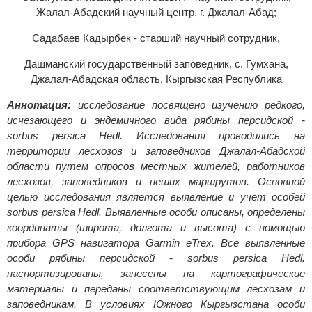
Жалал-Абадский научный центр, г. Джалал-Абад;
Садабаев Кадырбек - старший научный сотрудник,
Дашманский государственный заповедник, с. Гумхана,
Джалал-Абадская область, Кыргызская Республика
Аннотация:
исследование посвящено изучению редкого,
исчезающего и эндемичного вида рябины персидской -
sorbus persica Hedl. Исследования проводились на
территории лесхозов и заповедников Джалал-Абадской
области путем опросов местных жителей, работников
лесхозов, заповедников и пеших маршрутов. Основной
целью исследования является выявление и учет особей
sorbus persica Hedl. Выявленные особи описаны, определены
координаты (широта, долгота и высота) с помощью
прибора GPS навигатора Garmin eTrex. Все выявленные
особи рябины персидской - sorbus persica Hedl.
паспортизированы, занесены на картографические
материалы и переданы соответствующим лесхозам и
заповедникам. В условиях Южного Кыргызстана особи