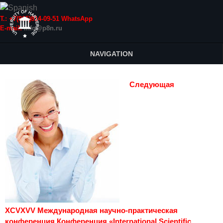
Т.: +7(915)814-09-51 WhatsApp
E-mail:
info@p8n.ru
NAVIGATION
Следующая
XCVXVV Международная научно-практическая
конференция Конференция «International Scientific