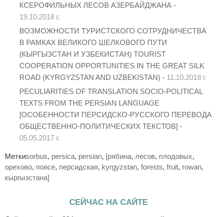
КСЕРОФИЛЬНЫХ ЛЕСОВ АЗЕРБАЙДЖАНА -
19.10.2018 г.
ВОЗМОЖНОСТИ ТУРИСТСКОГО СОТРУДНИЧЕСТВА
В РАМКАХ ВЕЛИКОГО ШЕЛКОВОГО ПУТИ
(КЫРГЫЗСТАН И УЗБЕКИСТАН) TOURIST
COOPERATION OPPORTUNITIES IN THE GREAT SILK
ROAD (KYRGYZSTAN AND UZBEKISTAN) -
11.10.2018 г.
PECULIARITIES OF TRANSLATION SOCIO-POLITICAL
TEXTS FROM THE PERSIAN LANGUAGE
[ОСОБЕННОСТИ ПЕРСИДСКО-РУССКОГО ПЕРЕВОДА
ОБЩЕСТВЕННО-ПОЛИТИЧЕСКИХ ТЕКСТОВ] -
05.05.2017 г.
Метки
sorbus
,
persica
,
persian
,
[рябина
,
лесов
,
плодовых
,
орехово
,
поясе
,
персидская
,
kyrgyzstan
,
forests
,
fruit
,
rowan
,
кыргызстана]
СЕЙЧАС НА САЙТЕ