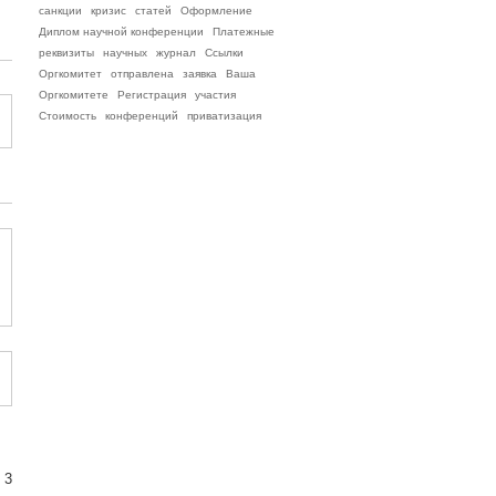
санкции
кризис
статей
Оформление
Диплом научной конференции
Платежные
реквизиты
научных
журнал
Ссылки
Оргкомитет
отправлена
заявка
Ваша
Оргкомитете
Регистрация
участия
Стоимость
конференций
приватизация
 3