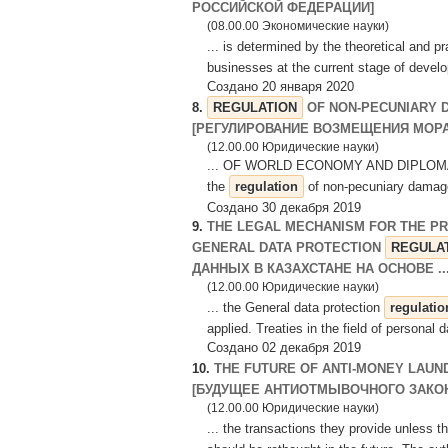
РОССИЙСКОЙ ФЕДЕРАЦИИ]
(08.00.00 Экономические науки)
... is determined by the theoretical and pr
businesses at the current stage of develo
Создано 20 января 2020
8.
REGULATION
OF NON-PECUNIARY D
[РЕГУЛИРОВАНИЕ ВОЗМЕЩЕНИЯ МОРА
(12.00.00 Юридические науки)
... OF WORLD ECONOMY AND DIPLOMACY
the
regulation
of non-pecuniary damage 
Создано 30 декабря 2019
9.
THE LEGAL MECHANISM FOR THE PR
GENERAL DATA PROTECTION
REGULA
ДАННЫХ В КАЗАХСТАНЕ НА ОСНОВЕ ..
(12.00.00 Юридические науки)
... the General data protection
regulatio
applied. Treaties in the field of personal 
Создано 02 декабря 2019
10.
THE FUTURE OF ANTI-MONEY LAU
[БУДУЩЕЕ АНТИОТМЫВОЧНОГО ЗАКОН
(12.00.00 Юридические науки)
... the transactions they provide unless t