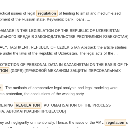
actical issues of legal
regulation
of lending to small and medium-sized
pment of the Russian state. Keywords: bank, loans, ...
AMAGE IN THE LEGISLATION OF THE REPUBLIC OF UZBEKISTAN
ЛЬНОГО ВРЕДА В ЗАКОНОДАТЕЛЬСТВЕ РЕСПУБЛИКИ УЗБЕКИСТАН
, TASHKENT, REPUBLIC OF UZBEKISTAN Abstract: the article studies
under the laws of the Republic of Uzbekistan. The legal acts of the ...
OTECTION OF PERSONAL DATA IN KAZAKHSTAN ON THE BASIS OF T
TION
(GDPR) [ПРАВОВОЙ МЕХАНИЗМ ЗАЩИТЫ ПЕРСОНАЛЬНЫХ
.
n
. The methods of comparative legal analysis and legal modeling were
data protection, the conclusions of the working party ...
NDERING
REGULATION
. AUTOMATISATION OF THE PROCESS
А. АВТОМАТИЗАЦИЯ ПРОЦЕССОВ]
hey act negligently or intentionally. Hence, the issue of the AML
regulation
s