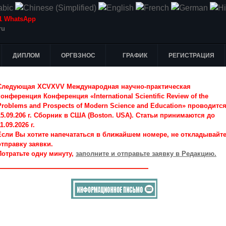
-51 WhatsApp
ru
ДИПЛОМ
ОРГВЗНОС
ГРАФИК
РЕГИСТРАЦИЯ
Следующая XCVXVV Международная научно-практическая
конференция Конференция «International Scientific Review of the
Problems and Prospects of Modern Science and Education» проводитс
15.09.206 г. Сборник в США (Boston. USA). Статьи принимаются до
1.09.2026 г.
Если Вы хотите напечататься в ближайшем номере, не откладывайт
отправку заявки.
Потратьте одну минуту,
заполните и отправьте заявку в Редакцию.