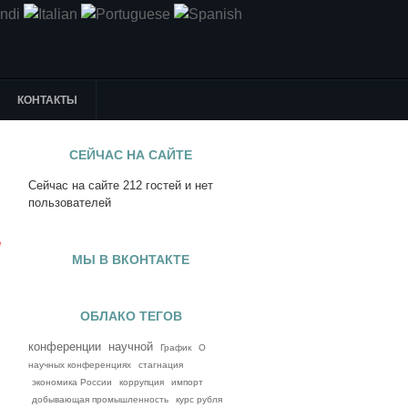
КОНТАКТЫ
СЕЙЧАС НА САЙТЕ
Сейчас на сайте 212 гостей и нет
я
пользователей
е
МЫ В ВКОНТАКТЕ
ОБЛАКО ТЕГОВ
конференции
научной
График
О
научных конференциях
стагнация
экономика России
коррупция
импорт
добывающая промышленность
курс рубля