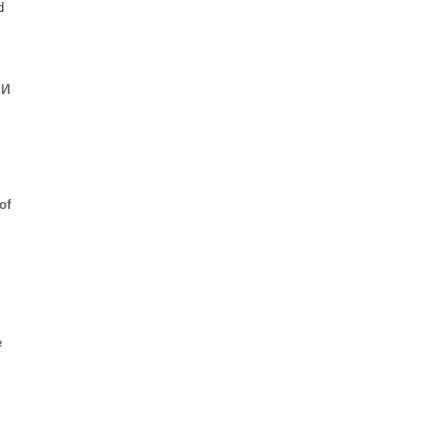
d
 И
of
e