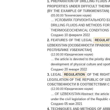
1.
PREPARATION OF DRILLING FLUIDS
PROPERTIES UNDER DIFFICULT THERM
(BY THE EXAMPLE OF TURKMENISTAN) 
(05.00.00 Технические науки)
... УСЛОВИЯХ ГОРИЗОНТАЛЬНОГО Б
DRILLING FLUIDS AND METHODS FO
THERMOGEOCHEMICAL CONDITIONS O
Создано 10 февраля 2022
2.
FEATURES OF THE LEGAL
REGULAT
UZBEKISTAN [ОСОБЕННОСТИ ПРАВОВ
РЕСПУБЛИКЕ УЗБЕКИСТАН]
(12.00.00 Юридические науки)
... the article is devoted to the priority d
development of physical culture and sport
Создано 20 января 2022
3.
LEGAL
REGULATION
OF THE RIGHT
LEGISLATION OF THE REPUBLIC OF U
СОБСТВЕННОСТИ В СООТВЕТСТВИИ С
(12.00.00 Юридические науки)
... OF UZBEKISTAN Abstract: the article 
under the civil legislation of the Republic
Создано 05 мая 2021
4.
TECHNIQUES AND METHODS OF ARB