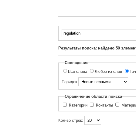
Введите
текст
для
Результаты поиска: найдено
50
элемен
поиска...
Совпадение
Все слова
Любое из слов
Точ
Порядок
Ограничение области поиска
Категории
Контакты
Матер
Кол-во строк: