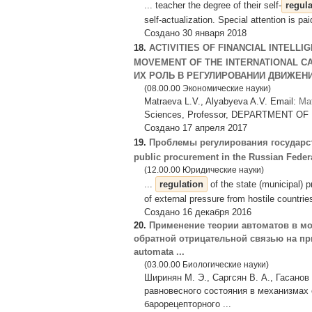
... teacher the degree of their self-
regula
self-actualization. Special attention is pa
Создано 30 января 2018
18.
ACTIVITIES OF FINANCIAL INTELLI
MOVEMENT OF THE INTERNATIONAL C
ИХ РОЛЬ В РЕГУЛИРОВАНИИ ДВИЖЕНИЯ
(08.00.00 Экономические науки)
Matraeva L.V., Alyabyeva A.V. Email:
Mat
Sciences, Professor, DEPARTMENT O
Создано 17 апреля 2017
19.
Проблемы регулирования государст
public procurement in the Russian Feder
(12.00.00 Юридические науки)
...
regulation
of the state (municipal) p
of external pressure from hostile countrie
Создано 16 декабря 2016
20.
Применение теории автоматов в мо
обратной отрицательной связью на при
automata ...
(03.00.00 Биологические науки)
Ширинян М. Э., Саргсян В. А., Гасано
равновесного состояния в механизмах 
барорецепторного ...