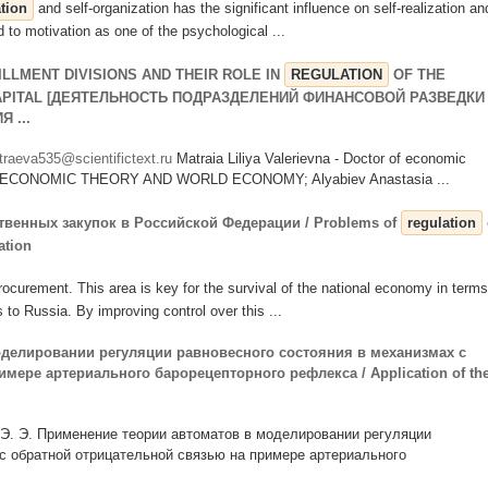
tion
and self-organization has the significant influence on self-realization an
id to motivation as one of the psychological ...
GILLMENT DIVISIONS AND THEIR ROLE IN
REGULATION
OF THE
APITAL [ДЕЯТЕЛЬНОСТЬ ПОДРАЗДЕЛЕНИЙ ФИНАНСОВОЙ РАЗВЕДКИ
 ...
raeva535@scientifictext.ru
Matraia Liliya Valerievna - Doctor of economic
F ECONOMIC THEORY AND WORLD ECONOMY; Alyabiev Anastasia ...
венных закупок в Российской Федерации / Problems of
regulation
ation
rocurement. This area is key for the survival of the national economy in terms
s to Russia. By improving control over this ...
делировании регуляции равновесного состояния в механизмах с
мере артериального барорецепторного рефлекса / Application of th
в Э. Э. Применение теории автоматов в моделировании регуляции
с обратной отрицательной связью на примере артериального