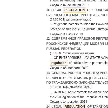
should be rethought in the future. The auth
Создано 02 сентября 2019
11.
LEGAL
REGULATION
OF SURROGA
СУРРОГАТНОГО МАТЕРИНСТВА В РОСС
(14.00.00 Медицинские науки)
... of genetic parents to raise their own c
practice on this issue. Keywords: surroga
Создано 30 июня 2019
12.
СОВРЕМЕННОЕ ПРАВОВОЕ РЕГУЛИ
РОССИЙСКОЙ ФЕДЕРАЦИИ MODERN L
RUSSIAN FEDERATION
(08.00.00 Экономические науки)
... OF ENTERPRISES, UFA STATE AVIATIO
regulation
of public-private partnership
Создано 08 февраля 2019
13.
GENERAL PROPERTY RIGHTS: PECU
REPUBLIC OF UZBEKISTAN [ПРАВО 
ПО ГРАЖДАНСКОМУ ЗАКОНОДАТЕЛЬСТВ
(12.00.00 Юридические науки)
... UZBEKISTAN Abstract: the article dis
the civil legislation of the Republic of Uz
Создано 14 декабря 2018
14.
LEGAL
REGULATION
OF TAXATION