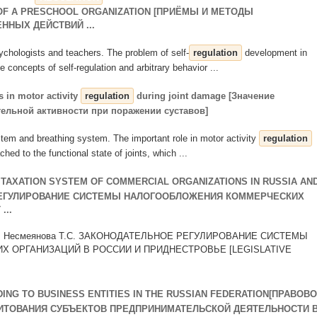
 OF A PRESCHOOL ORGANIZATION [ПРИЁМЫ И МЕТОДЫ
ННЫХ ДЕЙСТВИЙ ...
ychologists and teachers. The problem of self-
regulation
development in
e concepts of self-regulation and arbitrary behavior ...
 in motor activity
regulation
during joint damage [Значение
тельной активности при поражении суставов]
ystem and breathing system. The important role in motor activity
regulation
hed to the functional state of joints, which ...
 TAXATION SYSTEM OF COMMERCIAL ORGANIZATIONS IN RUSSIA AN
 РЕГУЛИРОВАНИЕ СИСТЕМЫ НАЛОГООБЛОЖЕНИЯ КОММЕРЧЕСКИХ
...
вания. Несмеянова Т.С. ЗАКОНОДАТЕЛЬНОЕ РЕГУЛИРОВАНИЕ СИСТЕМЫ
 ОРГАНИЗАЦИЙ В РОССИИ И ПРИДНЕСТРОВЬЕ [LEGISLATIVE
ING TO BUSINESS ENTITIES IN THE RUSSIAN FEDERATION[ПРАВОВ
ИТОВАНИЯ СУБЪЕКТОВ ПРЕДПРИНИМАТЕЛЬСКОЙ ДЕЯТЕЛЬНОСТИ 