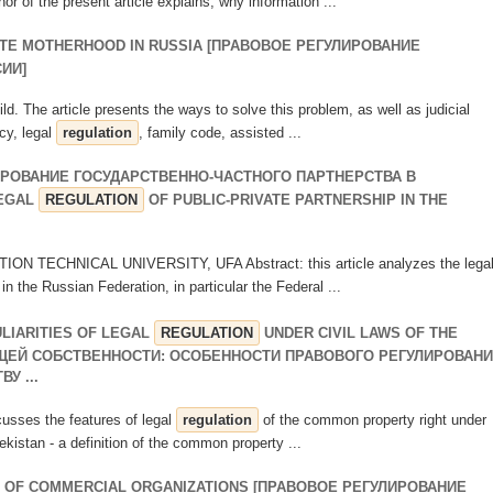
or of the present article explains, why information ...
TE MOTHERHOOD IN RUSSIA [ПРАВОВОЕ РЕГУЛИРОВАНИЕ
ИИ]
hild. The article presents the ways to solve this problem, as well as judicial
cy, legal
regulation
, family code, assisted ...
РОВАНИЕ ГОСУДАРСТВЕННО-ЧАСТНОГО ПАРТНЕРСТВА В
EGAL
REGULATION
OF PUBLIC-PRIVATE PARTNERSHIP IN THE
N TECHNICAL UNIVERSITY, UFA Abstract: this article analyzes the lega
 in the Russian Federation, in particular the Federal ...
LIARITIES OF LEGAL
REGULATION
UNDER CIVIL LAWS OF THE
ОБЩЕЙ СОБСТВЕННОСТИ: ОСОБЕННОСТИ ПРАВОВОГО РЕГУЛИРОВАН
У ...
cusses the features of legal
regulation
of the common property right under
bekistan - a definition of the common property ...
 OF COMMERCIAL ORGANIZATIONS [ПРАВОВОЕ РЕГУЛИРОВАНИЕ