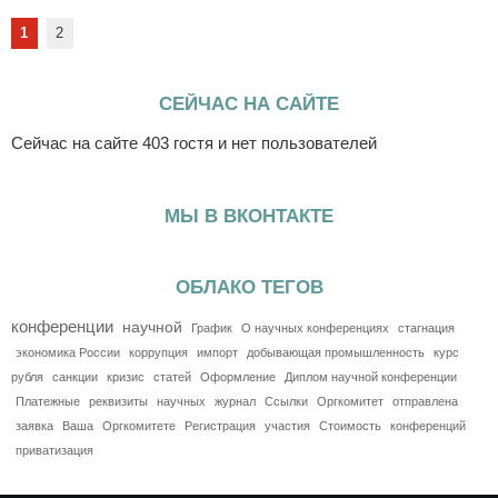
1
2
СЕЙЧАС НА САЙТЕ
Сейчас на сайте 403 гостя и нет пользователей
МЫ В ВКОНТАКТЕ
ОБЛАКО ТЕГОВ
конференции
научной
График
О научных конференциях
стагнация
экономика России
коррупция
импорт
добывающая промышленность
курс
рубля
санкции
кризис
статей
Оформление
Диплом научной конференции
Платежные
реквизиты
научных
журнал
Ссылки
Оргкомитет
отправлена
заявка
Ваша
Оргкомитете
Регистрация
участия
Стоимость
конференций
приватизация