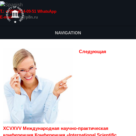
Т.: +7(915)814-09-51 WhatsApp
E-mail:
info@p8n.ru
NAVIGATION
Следующая
XCVXVV Международная научно-практическая
конференция Конференция «International Scientific