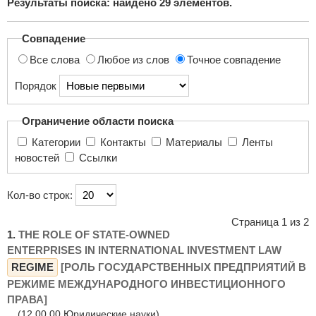
Результаты поиска: найдено
29
элементов.
поиска...
Совпадение
Все слова
Любое из слов
Точное совпадение
Порядок
Ограничение области поиска
Категории
Контакты
Материалы
Ленты
новостей
Ссылки
Кол-во строк:
Страница 1 из 2
1.
THE ROLE OF STATE-OWNED
ENTERPRISES IN INTERNATIONAL INVESTMENT LAW
REGIME
[РОЛЬ ГОСУДАРСТВЕННЫХ ПРЕДПРИЯТИЙ В
РЕЖИМЕ МЕЖДУНАРОДНОГО ИНВЕСТИЦИОННОГО
ПРАВА]
(12.00.00 Юридические науки)