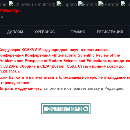
-51 WhatsApp
ru
ДИПЛОМ
ОРГВЗНОС
ГРАФИК
РЕГИСТРАЦИЯ
Следующая XCVXVV Международная научно-практическая
конференция Конференция «International Scientific Review of the
Problems and Prospects of Modern Science and Education» проводитс
15.09.206 г. Сборник в США (Boston. USA). Статьи принимаются до
1.09.2026 г.
Если Вы хотите напечататься в ближайшем номере, не откладывайт
отправку заявки.
Потратьте одну минуту,
заполните и отправьте заявку в Редакцию.