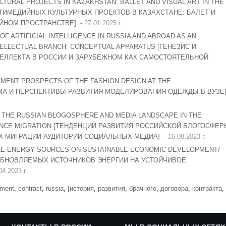
TURAL PROJECTS IN KAZAKHSTAN: BALLET AND VISUAL ART IN THE
ТИМЕДИЙНЫХ КУЛЬТУРНЫХ ПРОЕКТОВ В КАЗАХСТАНЕ: БАЛЕТ И
ЙНОМ ПРОСТРАНСТВЕ] -
27.01.2025 г.
F ARTIFICIAL INTELLIGENCE IN RUSSIA AND ABROAD AS AN
TELLECTUAL BRANCH: CONCEPTUAL APPARATUS [ГЕНЕЗИС И
ТЕЛЛЕКТА В РОССИИ И ЗАРУБЕЖНОМ КАК САМОСТОЯТЕЛЬНОЙ
MENT PROSPECTS OF THE FASHION DESIGN AT THE
ЕМА И ПЕРСПЕКТИВЫ РАЗВИТИЯ МОДЕЛИРОВАНИЯ ОДЕЖДЫ В ВУЗЕ
 THE RUSSIAN BLOGOSPHERE AND MEDIA LANDSCAPE IN THE
IENCE MIGRATION [ТЕНДЕНЦИИ РАЗВИТИЯ РОССИЙСКОЙ БЛОГОСФЕР
Х МИГРАЦИИ АУДИТОРИИ СОЦИАЛЬНЫХ МЕДИА] -
16.08.2023 г.
LE ENERGY SOURCES ON SUSTAINABLE ECONOMIC DEVELOPMENT/
БНОВЛЯЕМЫХ ИСТОЧНИКОВ ЭНЕРГИИ НА УСТОЙЧИВОЕ
04.2023 г.
ement
,
contract
,
russia
,
[история
,
развития
,
брачного
,
договора
,
контракта
,