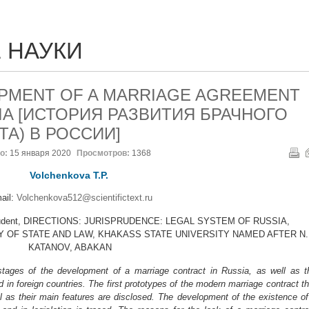
 НАУКИ
PMENT OF A MARRIAGE AGREEMENT
SIA [ИСТОРИЯ РАЗВИТИЯ БРАЧНОГО
ТА) В РОССИИ]
о:
15 января 2020
Просмотров:
1368
Volchenkova T.P.
ail:
Volchenkova512@scientifictext.ru
 Student, DIRECTIONS: JURISPRUDENCE: LEGAL SYSTEM OF RUSSIA,
 OF STATE AND LAW, KHAKASS STATE UNIVERSITY NAMED AFTER N.
KATANOV, ABAKAN
stages of the development of a marriage contract in Russia, as well as t
d in foreign countries. The first prototypes of the modern marriage contract th
ll as their main features are disclosed. The development of the existence of