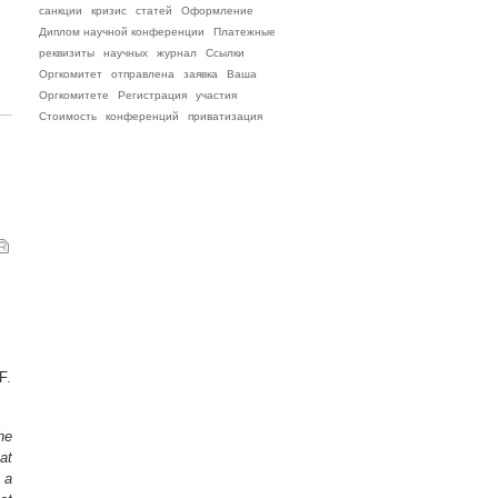
санкции
кризис
статей
Оформление
Диплом научной конференции
Платежные
реквизиты
научных
журнал
Ссылки
Оргкомитет
отправлена
заявка
Ваша
Оргкомитете
Регистрация
участия
Стоимость
конференций
приватизация
F.
he
at
 a