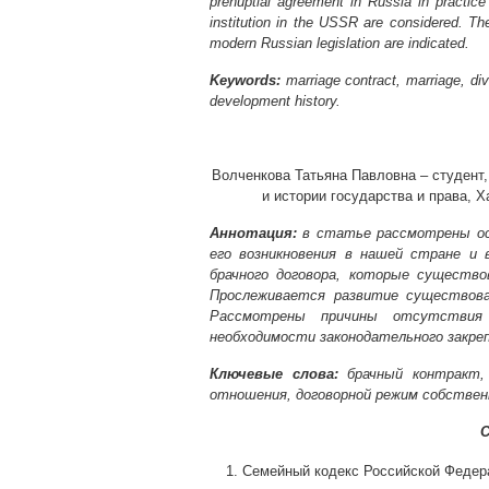
prenuptial agreement in Russia in practice
institution in the USSR are considered. The
modern Russian legislation are indicated.
Keywords:
marriage contract, marriage, div
development history.
Волченкова Татьяна Павловна – студент
и истории государства и права, Х
Аннотация:
в статье рассмотрены осн
его возникновения в нашей стране и 
брачного договора, которые существ
Прослеживается развитие существован
Рассмотрены причины отсутствия
необходимости законодательного закреп
Ключевые слова:
брачный контракт, 
отношения, договорной режим собствен
С
Семейный кодекс Российской Федерац