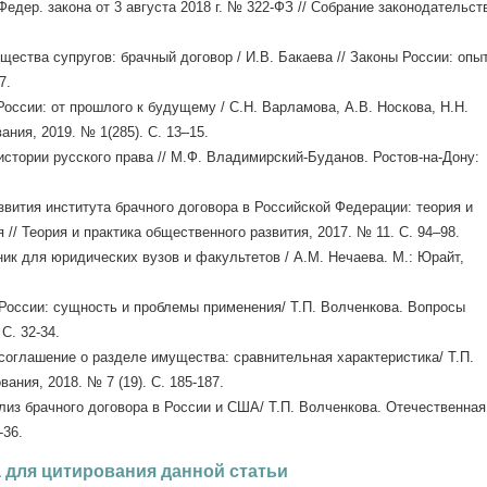
 Федер. закона от 3 августа 2018 г. № 322-ФЗ // Собрание законодательст
ества супругов: брачный договор / И.В. Бакаева // Законы России: опыт
7.
оссии: от прошлого к будущему / С.Н. Варламова, А.В. Носкова, Н.Н.
ния, 2019. № 1(285). С. 13–15.
стории русского права // М.Ф. Владимирский-Буданов. Ростов-на-Дону:
вития института брачного договора в Российской Федерации: теория и
я // Теория и практика общественного развития, 2017. № 11. С. 94–98.
ик для юридических вузов и факультетов / А.М. Нечаева. М.: Юрайт,
 России: сущность и проблемы применения/ Т.П. Волченкова. Вопросы
 С. 32-34.
соглашение о разделе имущества: сравнительная характеристика/ Т.П.
ания, 2018. № 7 (19). С. 185-187.
лиз брачного договора в России и США/ Т.П. Волченкова. Отечественная
-36.
 для цитирования данной статьи