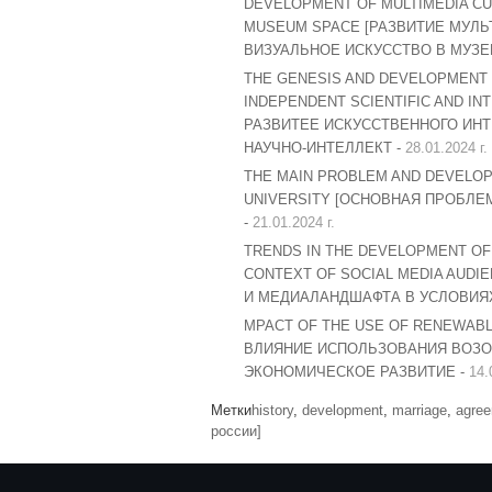
DEVELOPMENT OF MULTIMEDIA CUL
MUSEUM SPACE [РАЗВИТИЕ МУЛЬ
ВИЗУАЛЬНОЕ ИСКУССТВО В МУЗЕ
THE GENESIS AND DEVELOPMENT O
INDEPENDENT SCIENTIFIC AND IN
РАЗВИТЕЕ ИСКУССТВЕННОГО ИН
НАУЧНО-ИНТЕЛЛЕКТ -
28.01.2024 г.
THE MAIN PROBLEM AND DEVELOP
UNIVERSITY [ОСНОВНАЯ ПРОБЛ
-
21.01.2024 г.
TRENDS IN THE DEVELOPMENT OF
CONTEXT OF SOCIAL MEDIA AUD
И МЕДИАЛАНДШАФТА В УСЛОВИЯ
MPACT OF THE USE OF RENEWAB
ВЛИЯНИЕ ИСПОЛЬЗОВАНИЯ ВОЗО
ЭКОНОМИЧЕСКОЕ РАЗВИТИЕ -
14.
Метки
history
,
development
,
marriage
,
agre
россии]