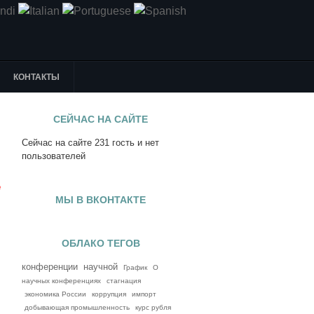
КОНТАКТЫ
СЕЙЧАС НА САЙТЕ
Сейчас на сайте 231 гость и нет
я
пользователей
е
МЫ В ВКОНТАКТЕ
ОБЛАКО ТЕГОВ
конференции
научной
График
О
научных конференциях
стагнация
экономика России
коррупция
импорт
добывающая промышленность
курс рубля