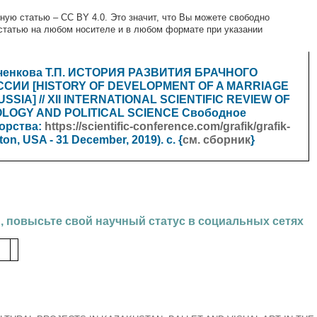
ную статью – CC BY 4.0. Это значит, что Вы можете свободно
статью на любом носителе и в любом формате при указании
лченкова Т.П. ИСТОРИЯ РАЗВИТИЯ БРАЧНОГО
ССИИ [HISTORY OF DEVELOPMENT OF A MARRIAGE
SIA] // XII INTERNATIONAL SCIENTIFIC REVIEW OF
OLOGY AND POLITICAL SCIENCE
Свободное
торства:
https://scientific-conference.com/grafik/grafik-
ton, USA - 31 December, 2019). с. {
см. сборник
}
, повысьте свой научный статус в социальных сетях