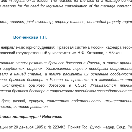
 and in legislation is traced. The reasons for the lack of a marriage contra
 reasons for the need for legislative consolidation of the marriage contract 
orce, spouses, joint ownership, property relations, contractual property regim
Волченкова Т.П.
, направление: юриспруденция: Правовая система России, кафедра теор
акасский государственный университет им.Н.Ф. Катанова, г. Абакан
овные этапы развития брачного договора в России, а также причи
в зарубежных странах. Указываются первые прообразы современно
овали в нашей стране, а также раскрыты их основные особенност
ия брачного договора в России на практике и в законодательств
 института брачного договора в СССР. Указываются причи
ления брачного договора в современном российском законодательстве
брак, развод, супруги, совместная собственность, имущественн
ности, история развития.
писок литературы / References
ии от 29 декабря 1995 г. № 223-ФЗ. Принят Гос. Думой Федер. Собр. Ро