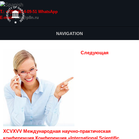
Т.: +7(915)814-09-51 WhatsApp
E-mail:
info@p8n.ru
NAVIGATION
Следующая
XCVXVV Международная научно-практическая
конференция Конференция «International Scientific