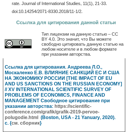
rate. Journal of International Studies, 11(1), 21-33.
doi:10.14254/2071-8330.2018/11-1/2.
Ссылка для цитирования данной статьи
Тип лицензии на данную статью – CC
BY 4.0. Это значит, что Вы можете
свободно цитировать данную статью на
любом носителе и в любом формате
при указании авторства.
Ссылка для цитирования. Андреева Л.О.,
Москаленко Е.В. ВЛИЯНИЕ САНКЦИЙ ЕС И США
НА ЭКОНОМИКУ РОССИИ [THE IMPACT OF EU
AND US SANCTIONS ON THE RUSSIAN ECONOMY]
// XV INTERNATIONAL SCIENTIFIC SURVEY OF
PROBLEMS OF ECONOMICS, FINANCE AND
MANAGEMENT
Свободное цитирование при
указании авторства:
https://scientific-
conference.com/grafik/grafik-2019-pervoe-
polugodie.html
(Boston, USA - 21
Yanuary
, 2020).
с. {
см. сборник
}