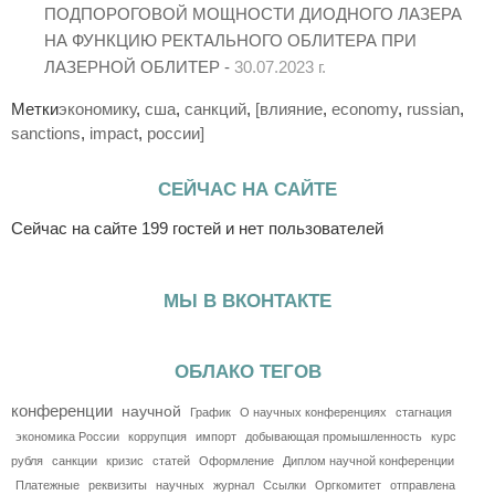
ПОДПОРОГОВОЙ МОЩНОСТИ ДИОДНОГО ЛАЗЕРА
НА ФУНКЦИЮ РЕКТАЛЬНОГО ОБЛИТЕРА ПРИ
ЛАЗЕРНОЙ ОБЛИТЕР -
30.07.2023 г.
Метки
экономику
,
сша
,
санкций
,
[влияние
,
economy
,
russian
,
sanctions
,
impact
,
россии]
СЕЙЧАС НА САЙТЕ
Сейчас на сайте 199 гостей и нет пользователей
МЫ В ВКОНТАКТЕ
ОБЛАКО ТЕГОВ
конференции
научной
График
О научных конференциях
стагнация
экономика России
коррупция
импорт
добывающая промышленность
курс
рубля
санкции
кризис
статей
Оформление
Диплом научной конференции
Платежные
реквизиты
научных
журнал
Ссылки
Оргкомитет
отправлена