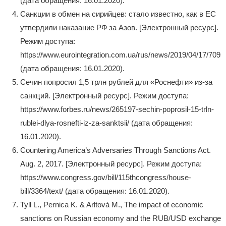
(дата обращения: 16.01.2020).
Санкции в обмен на сирийцев: стало известно, как в ЕС
утвердили наказание РФ за Азов. [Электронный ресурс].
Режим доступа:
https://www.eurointegration.com.ua/rus/news/2019/04/17/7095
(дата обращения: 16.01.2020).
Сечин попросил 1,5 трлн рублей для «Роснефти» из-за
санкций. [Электронный ресурс]. Режим доступа:
https://www.forbes.ru/news/265197-sechin-poprosil-15-trln-
rublei-dlya-rosnefti-iz-za-sanktsii/ (дата обращения:
16.01.2020).
Countering America’s Adversaries Through Sanctions Act.
Aug. 2, 2017. [Электронный ресурс]. Режим доступа:
https://www.congress.gov/bill/115thcongress/house-
bill/3364/text/ (дата обращения: 16.01.2020).
Tyll L., Pernica K. & Arltová M., The impact of economic
sanctions on Russian economy and the RUB/USD exchange