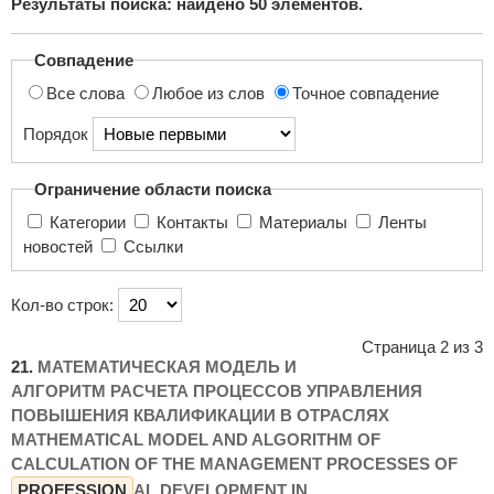
Результаты поиска: найдено
50
элементов.
поиска...
Совпадение
Все слова
Любое из слов
Точное совпадение
Порядок
Ограничение области поиска
Категории
Контакты
Материалы
Ленты
новостей
Ссылки
Кол-во строк:
Страница 2 из 3
21.
МАТЕМАТИЧЕСКАЯ МОДЕЛЬ И
АЛГОРИТМ РАСЧЕТА ПРОЦЕССОВ УПРАВЛЕНИЯ
ПОВЫШЕНИЯ КВАЛИФИКАЦИИ В ОТРАСЛЯХ
MATHEMATICAL MODEL AND ALGORITHM OF
CALCULATION OF THE MANAGEMENT PROCESSES OF
PROFESSION
AL DEVELOPMENT IN ...