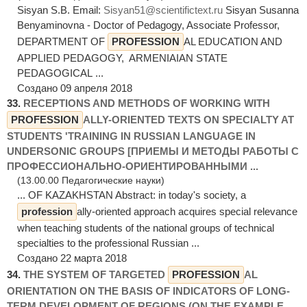
Sisyan S.B. Email:
Sisyan51@scientifictext.ru
Sisyan Susanna
Benyaminovna - Doctor of Pedagogy, Associate Professor,
DEPARTMENT OF
PROFESSION
AL EDUCATION AND
APPLIED PEDAGOGY, ARMENIAIAN STATE
PEDAGOGICAL ...
Создано 09 апреля 2018
33.
RECEPTIONS AND METHODS OF WORKING WITH
PROFESSION
ALLY-ORIENTED TEXTS ON SPECIALTY AT
STUDENTS 'TRAINING IN RUSSIAN LANGUAGE IN
UNDERSONIC GROUPS [ПРИЕМЫ И МЕТОДЫ РАБОТЫ С
ПРОФЕССИОНАЛЬНО-ОРИЕНТИРОВАННЫМИ ...
(13.00.00 Педагогические науки)
... OF KAZAKHSTAN Abstract: in today's society, a
profession
ally-oriented approach acquires special relevance
when teaching students of the national groups of technical
specialties to the professional Russian ...
Создано 22 марта 2018
34.
THE SYSTEM OF TARGETED
PROFESSION
AL
ORIENTATION ON THE BASIS OF INDICATORS OF LONG-
TERM DEVELOPMENT OF REGIONS (ON THE EXAMPLE