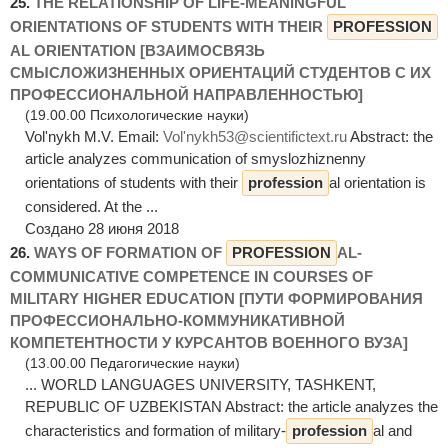
25.
THE RELATIONSHIP OF LIFE-MEANINGFUL
ORIENTATIONS OF STUDENTS WITH THEIR
PROFESSION
AL ORIENTATION [ВЗАИМОСВЯЗЬ
СМЫСЛОЖИЗНЕННЫХ ОРИЕНТАЦИЙ СТУДЕНТОВ С ИХ
ПРОФЕССИОНАЛЬНОЙ НАПРАВЛЕННОСТЬЮ]
(19.00.00 Психологические науки)
Vol'nykh М.V. Email:
Vol'nykh53@scientifictext.ru
Abstract: the
article analyzes communication of smyslozhiznenny
orientations of students with their
profession
al orientation is
considered. At the ...
Создано 28 июня 2018
26.
WAYS OF FORMATION OF
PROFESSION
AL-
COMMUNICATIVE COMPETENCE IN COURSES OF
MILITARY HIGHER EDUCATION [ПУТИ ФОРМИРОВАНИЯ
ПРОФЕССИОНАЛЬНО-КОММУНИКАТИВНОЙ
КОМПЕТЕНТНОСТИ У КУРСАНТОВ ВОЕННОГО ВУЗА]
(13.00.00 Педагогические науки)
... WORLD LANGUAGES UNIVERSITY, TASHKENT,
REPUBLIC OF UZBEKISTAN Abstract: the article analyzes the
characteristics and formation of military-
profession
al and