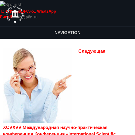
Т.: +7(915)814-09-51 WhatsApp
E-mail:
info@p8n.ru
NAVIGATION
Следующая
XCVXVV Международная научно-практическая
конференция Конференция «International Scientific