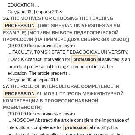
EDUCATION ...
Создано 09 февраля 2018
36.
THE MOTIVES FOR CHOOSING THE TEACHING
PROFESSION
(TWO SIBERIAN UNIVERSITIES AS AN
EXAMPLE) [МОТИВЫ ВЫБОРА ПЕДАГОГИЧЕСКОЙ
ПРОФЕССИИ (НА ПРИМЕРЕ ДВУХ СИБИРСКИХ ВУЗОВ)]
(19.00.00 Психологические науки)
... FACULTY, TOMSK STATE PEDAGOGICAL UNIVERSITY,
TOMSK Abstract: motivation for
profession
al activities is an
important professional training’s component in teacher
education. The article presents ...
Создано 30 января 2018
37.
THE ROLE OF INTERCULTURAL COMPETENCE IN
PROFESSION
AL MOBILITY [РОЛЬ МЕЖКУЛЬТУРНОЙ
КОМПЕТЕНЦИИ В ПРОФЕССИОНАЛЬНОЙ
МОБИЛЬНОСТИ]
(19.00.00 Психологические науки)
... MOSCOW Abstract: the article considers the importance of
intercultural competence for
profession
al mobility. It is
pointed out, that intercultural competence is needed as the