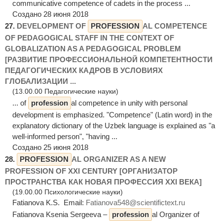
communicative competence of cadets in the process ...
Создано 28 июня 2018
27.
DEVELOPMENT OF
PROFESSION
AL COMPETENCE
OF PEDAGOGICAL STAFF IN THE CONTEXT OF
GLOBALIZATION AS A PEDAGOGICAL PROBLEM
[РАЗВИТИЕ ПРОФЕССИОНАЛЬНОЙ КОМПЕТЕНТНОСТИ
ПЕДАГОГИЧЕСКИХ КАДРОВ В УСЛОВИЯХ
ГЛОБАЛИЗАЦИИ ...
(13.00.00 Педагогические науки)
... of
profession
al competence in unity with personal
development is emphasized. "Competence" (Latin word) in the
explanatory dictionary of the Uzbek language is explained as "a
well-informed person", "having ...
Создано 25 июня 2018
28.
PROFESSION
AL ORGANIZER AS A NEW
PROFESSION OF XXI CENTURY [ОРГАНИЗАТОР
ПРОСТРАНСТВА КАК НОВАЯ ПРОФЕССИЯ XXI ВЕКА]
(19.00.00 Психологические науки)
Fatianova K.S. Email:
Fatianova548@scientifictext.ru
Fatianova Ksenia Sergeeva –
profession
al Organizer of