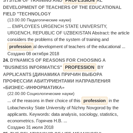
SYSTEM OF TRAINING AND
PROFESSION
AL
DEVELOPMENT OF TEACHERS OF THE EDUCATIONAL
FIELD "TECHNOLOGY
(13.00.00 Педагогические науки)
... EMPLOYEES URGENCH STATE UNIVERSITY,
URGЕNCH, REPUBLIC OF UZBEKISTAN Abstract: the article
considers the problems of the system of training and
profession
al development of teachers of the educational ...
Создано 08 октября 2018
24.
DYNAMICS OF REASONS FOR CHOOSING A
"BUSINESS INFORMATICS"
PROFESSION
BY
APPLICANTS [ДИНАМИКА ПРИЧИН ВЫБОРА
ПРОФЕССИИ АБИТУРИЕНТАМИ НАПРАВЛЕНИЯ
«БИЗНЕС–ИНФОРМАТИКА»
(22.00.00 Социологические науки)
... of the reasons in their choice of this
profession
in the
Lobachevsky State University of Nizhny Novgorod by the
applicants. Keywords: data analysis, sociology, statistics,
econometrics. Горячев Н.В. ...
Создано 31 июля 2018