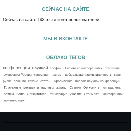
СЕЙЧАС НА САЙТЕ
Сейчас на сайте 193 гостя и нет пользователей
МЫ В ВКОНТАКТЕ
ОБЛАКО ТЕГОВ
конференции
научной
График
О научных конференциях
стагнация
экономика России
коррупция
импорт
добывающая промышленность
курс
рубля
санкции
кризис
статей
Оформление
Диплом научной конференции
Платежные
реквизиты
научных
журнал
Ссылки
Оргкомитет
отправлена
заявка
Ваша
Оргкомитете
Регистрация
участия
Стоимость
конференций
приватизация