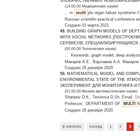
ЗЛОКАЧЕСТВЕННЫХ НОВООБРАЗОВАНИ
(14.00.00 Медицинские науки)
... in
multi
ple organ failure syndrome //
Russian scientific-practical conference with
Создано 01 марта 2021
49.
BUILDING GRAPH MODELS OF DEPT
WITH SOCIAL NETWORKS [ПОСТРОЕН
СЕРВИСОВ, СПЕЦИАЛИЗИРУЮЩИХСЯ .
(05.00.00 Технические науки)
... Keywords: graph model, deep analysis
Макаров А.Е., Варламов А.А. Макаров А
Создано 29 декабря 2020
50.
MATHEMATICAL MODEL AND COMPUT
ENVIRONMENTAL STATE OF THE ATM
ЭКСПЕРИМЕНТ ДЛЯ МОНИТОРИНГА И П
(01.00.00 Физико-математические науки)
Sharipov D.K., Temirova D.Sh. Email:
Sh
Professor, DEPARTMENT OF
MULTI
M
Создано 18 декабря 2020
В НАЧАЛО
НАЗАД
1
2
3