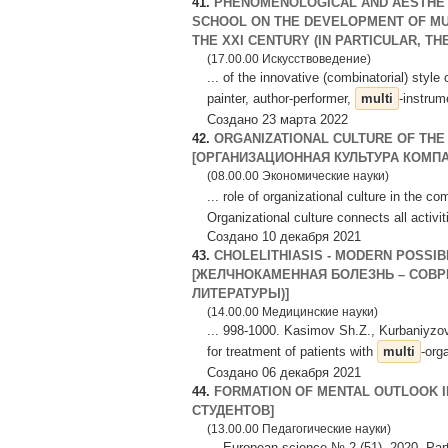
41.
PHENOMENOLOGICAL AND AESTHETI
SCHOOL ON THE DEVELOPMENT OF MUS
THE XXI CENTURY (IN PARTICULAR, THE 
(17.00.00 Искусствоведение)
... of the innovative (combinatorial) sty
painter, author-performer,
multi
-instrum
Создано 23 марта 2022
42.
ORGANIZATIONAL CULTURE OF THE
[ОРГАНИЗАЦИОННАЯ КУЛЬТУРА КОМПА
(08.00.00 Экономические науки)
... role of organizational culture in the 
Organizational culture connects all activit
Создано 10 декабря 2021
43.
CHOLELITHIASIS - MODERN POSSIB
[ЖЕЛЧНОКАМЕННАЯ БОЛЕЗНЬ – СОВ
ЛИТЕРАТУРЫ)]
(14.00.00 Медицинские науки)
... 998-1000. Kasimov Sh.Z., Kurbaniyzo
for treatment of patients with
multi
-org
Создано 06 декабря 2021
44.
FORMATION OF MENTAL OUTLOOK 
СТУДЕНТОВ]
(13.00.00 Педагогические науки)
... European science № 2 (51), 2020. Par