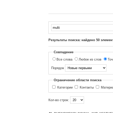
Введите
текст
для
Результаты поиска: найдено
50
элемен
поиска...
Совпадение
Все слова
Любое из слов
Точ
Порядок
Ограничение области поиска
Категории
Контакты
Матер
Кол-во строк: