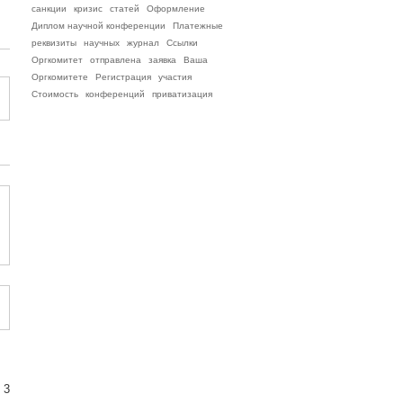
санкции
кризис
статей
Оформление
Диплом научной конференции
Платежные
реквизиты
научных
журнал
Ссылки
Оргкомитет
отправлена
заявка
Ваша
Оргкомитете
Регистрация
участия
Стоимость
конференций
приватизация
 3