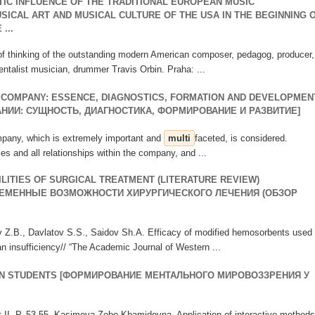
C INFLUENCE OF THE TRADITIONAL EUROPEAN MUSIC
ICAL ART AND MUSICAL CULTURE OF THE USA IN THE BEGINNING 
...
le of thinking of the outstanding modern American composer, pedagog, producer,
entalist musician, drummer Travis Orbin. Praha: ...
 COMPANY: ESSENCE, DIAGNOSTICS, FORMATION AND DEVELOPMEN
НИИ: СУЩНОСТЬ, ДИАГНОСТИКА, ФОРМИРОВАНИЕ И РАЗВИТИЕ]
company, which is extremely important and
multi
faceted, is considered.
ies and all relationships within the company, and ...
ILITIES OF SURGICAL TREATMENT (LITERATURE REVIEW)
РЕМЕННЫЕ ВОЗМОЖНОСТИ ХИРУРГИЧЕСКОГО ЛЕЧЕНИЯ (ОБЗОР
v Z.B., Davlatov S.S., Saidov Sh.A. Efficacy of modified hemosorbents used
an insufficiency// “The Academic Journal of Western ...
IN STUDENTS [ФОРМИРОВАНИЕ МЕНТАЛЬНОГО МИРОВОЗЗРЕНИЯ У
t II. P. 53-55. Kasimova Zebo Khamidovna. Application of interactive methods