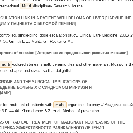
nternational
Multi
disciplinary Research Journal. ...
GULATION LINK IN A PATIENT WITH BELOMA OF LIVER [НAРУШEНИE
ИИ У ПAЦИEНТA C БEЛОМОЙ ПEЧEНИ]
ontrolled, single-blind, dose escalation study. Critical Care Medicine, 2001/ 2
O., Griffith L.E., Mehta G., Rocker G.M., ...
evelopment of mosaics [Исторические предпосылки развития мозаики]
multi
-colored stones, smalt, ceramic tiles and other materials. Mosaic is th
rials, shapes and sizes, so that delightful ...
DROME AND THE SURGICAL IMPLICATIONS OF
ВЕДЕНИЕ БОЛЬНЫХ С СИНДРОМОМ МИРИЗЗИ И
АМИ]
r for treatment of patients with
multi
-organ insufficiency // Академический
.Р. 44-46. Khamdamov B.Z. et al. Method of prevention ...
SS OF RADICAL TREATMENT OF MALIGNANT NEOPLASMS OF THE
[ОЦЕНКА ЭФФЕКТИВНОСТИ РАДИКАЛЬНОГО ЛЕЧЕНИЯ