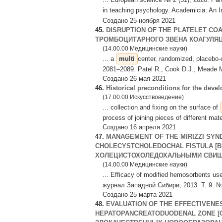
in teaching psychology. Academicia: An I
Создано 25 ноября 2021
45.
DISRUPTION OF THE PLATELET COA
ТРОМБОЦИТAРНОГО ЗВEНA КОAГУЛЯЦ
(14.00.00 Медицинские науки)
... a
multi
center, randomized, placebo-c
2081–2089. Patel R., Cook D.J., Meade M.
Создано 26 мая 2021
46.
Historical preconditions for the d
(17.00.00 Искусствоведение)
... collection and fixing on the surface of
process of joining pieces of different mate
Создано 16 апреля 2021
47.
MANAGEMENT OF THE MIRIZZI SYN
CHOLECYSTCHOLEDOCHAL FISTULA [
ХОЛЕЦИСТОХОЛЕДОХАЛЬНЫМИ СВИЩ
(14.00.00 Медицинские науки)
... Efficacy of modified hemosorbents use
журнал Западной Сибири, 2013. Т. 9. № 3
Создано 25 марта 2021
48.
EVALUATION OF THE EFFECTIVENE
HEPATOPANCREATODUODENAL ZONE 