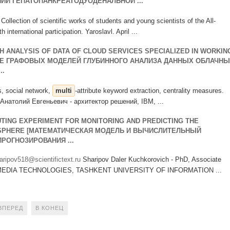
Й ГЕПАТОПАНКРЕАТОДУОДЕНАЛЬНОЙ ...
 Collection of scientific works of students and young scientists of the All-
 international participation. Yaroslavl. April ...
H ANALYSIS OF DATA OF CLOUD SERVICES SPECIALIZED IN WORKIN
ИЕ ГРАФОВЫХ МОДЕЛЕЙ ГЛУБИННОГО АНАЛИЗА ДАННЫХ ОБЛАЧН
..
, social network,
multi
-attribute keyword extraction, centrality measures.
натолий Евгеньевич - архитектор решений, IBM, ...
ING EXPERIMENT FOR MONITORING AND PREDICTING THE
OSPHERE [МАТЕМАТИЧЕСКАЯ МОДЕЛЬ И ВЫЧИСЛИТЕЛЬНЫЙ
РОГНОЗИРОВАНИЯ ...
aripov518@scientifictext.ru
Sharipov Daler Kuchkorovich - PhD, Associate
EDIA TECHNOLOGIES, TASHKENT UNIVERSITY OF INFORMATION ...
ВПЕРЕД
В КОНЕЦ