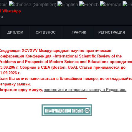
-51 WhatsApp
ru
ДИПЛОМ
ОРГВЗНОС
ГРАФИК
РЕГИСТРАЦИЯ
Следующая XCVXVV Международная научно-практическая
конференция Конференция «International Scientific Review of the
Problems and Prospects of Modern Science and Education» проводитс
15.09.206 г. Сборник в США (Boston. USA). Статьи принимаются до
1.09.2026 г.
Если Вы хотите напечататься в ближайшем номере, не откладывайт
отправку заявки.
Потратьте одну минуту,
заполните и отправьте заявку в Редакцию.