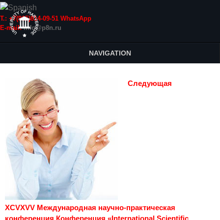
Т.: +7(915)814-09-51 WhatsApp
E-mail:
info@p8n.ru
NAVIGATION
Следующая
XCVXVV Международная научно-практическая
конференция Конференция «International Scientific