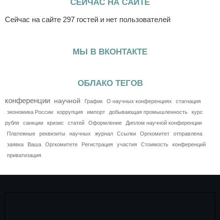
СЕЙЧАС НА САЙТЕ
Сейчас на сайте 297 гостей и нет пользователей
МЫ В ВКОНТАКТЕ
ОБЛАКО ТЕГОВ
конференции
научной
График
О научных конференциях
стагнация
экономика России
коррупция
импорт
добывающая промышленность
курс
рубля
санкции
кризис
статей
Оформление
Диплом научной конференции
Платежные
реквизиты
научных
журнал
Ссылки
Оргкомитет
отправлена
заявка
Ваша
Оргкомитете
Регистрация
участия
Стоимость
конференций
приватизация