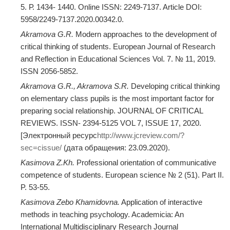
5. Р. 1434- 1440. Online ISSN: 2249-7137. Article DOI:
5958/2249-7137.2020.00342.0.
Akramova G.R.
Modern approaches to the development of
critical thinking of students. European Journal of Research
and Reflection in Educational Sciences Vol. 7. № 11, 2019.
ISSN 2056-5852.
Akramova G.R., Akramova S.R.
Developing critical thinking
on elementary class pupils is the most important factor for
preparing social relationship. JOURNAL OF CRITICAL
REVIEWS. ISSN- 2394-5125 VOL 7, ISSUE 17, 2020.
[Электронный ресурс
http://www.jcreview.com/?
sec=cissue/
(дата обращения: 23.09.2020).
Kasimova Z.Kh.
Professional orientation of communicative
competence of students. European science № 2 (51). Part II.
P. 53-55.
Kasimova Zebo Khamidovna.
Application of interactive
methods in teaching psychology. Academicia: An
International Multidisciplinary Research Journal