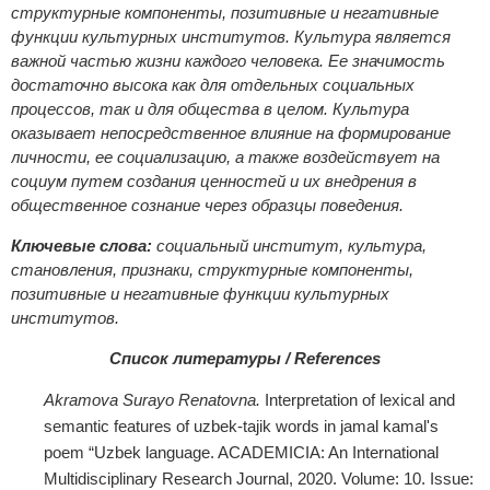
структурные компоненты, позитивные и негативные
функции культурных институтов. Культура является
важной частью жизни каждого человека. Ее значимость
достаточно высока как для отдельных социальных
процессов, так и для общества в целом. Культура
оказывает непосредственное влияние на формирование
личности, ее социализацию, а также воздействует на
социум путем создания ценностей и их внедрения в
общественное сознание через образцы поведения.
Ключ
евые слова:
социальный институт
,
культура
,
становления, признаки, структурные компоненты,
позитивные и негативные функции культурных
институтов.
Список литературы / References
Akramova
Surayo
Renatovna
.
Interpretation of lexical and
semantic features of uzbek-tajik words in jamal kamal's
poem “Uzbek language. ACADEMICIA: An International
Multidisciplinary Research Journal, 2020. Volume: 10. Issue: