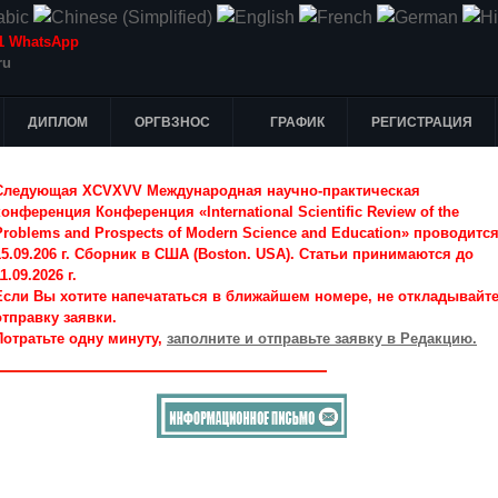
-51 WhatsApp
ru
ДИПЛОМ
ОРГВЗНОС
ГРАФИК
РЕГИСТРАЦИЯ
Следующая XCVXVV Международная научно-практическая
конференция Конференция «International Scientific Review of the
Problems and Prospects of Modern Science and Education» проводитс
15.09.206 г. Сборник в США (Boston. USA). Статьи принимаются до
1.09.2026 г.
Если Вы хотите напечататься в ближайшем номере, не откладывайт
отправку заявки.
Потратьте одну минуту,
заполните и отправьте заявку в Редакцию.