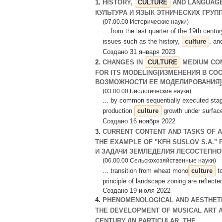
1.
HISTORY,
CULTURE
AND LANGUAGE
КУЛЬТУРА И ЯЗЫК ЭТНИЧЕСКИХ ГРУПП
(07.00.00 Исторические науки)
... from the last quarter of the 19th cent
issues such as the history,
culture
, an
Создано 31 января 2023
2.
CHANGES IN
CULTURE
MEDIUM COM
FOR ITS MODELING[ИЗМЕНЕНИЯ В СО
ВОЗМОЖНОСТИ ЕЕ МОДЕЛИРОВАНИЯ]
(03.00.00 Биологические науки)
... by common sequentially executed stag
production
culture
growth under surface 
Создано 16 ноября 2022
3.
CURRENT CONTENT AND TASKS OF A
THE EXAMPLE OF "KFH SUSLOV S.A."
И ЗАДАЧИ ЗЕМЛЕДЕЛИЯ ЛЕСОСТЕПНОЙ 
(06.00.00 Сельскохозяйственные науки)
... transition from wheat mono
culture
to
principle of landscape zoning are reflecte
Создано 19 июля 2022
4.
PHENOMENOLOGICAL AND AESTHETI
THE DEVELOPMENT OF MUSICAL ART 
CENTURY (IN PARTICULAR, THE ...