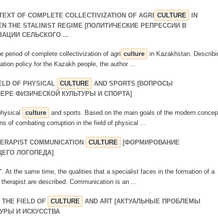
TEXT OF COMPLETE COLLECTIVIZATION OF AGRI
CULTURE
IN
N THE STALINIST REGIME [ПОЛИТИЧЕСКИЕ РЕПРЕССИИ В
АЦИИ СЕЛЬСКОГО ...
e period of complete collectivization of agri
culture
in Kazakhstan. Describi
ation policy for the Kazakh people, the author ...
IELD OF PHYSICAL
CULTURE
AND SPORTS [ВОПРОСЫ
ЕРЕ ФИЗИЧЕСКОЙ КУЛЬТУРЫ И СПОРТА]
 physical
culture
and sports. Based on the main goals of the modern concep
s of combating corruption in the field of physical ...
HERAPIST COMMUNICATION
CULTURE
[ФОРМИРОВАНИЕ
ЕГО ЛОГОПЕДА]
. At the same time, the qualities that a specialist faces in the formation of a
therapist are described. Communication is an ...
 THE FIELD OF
CULTURE
AND ART [АКТУАЛЬНЫЕ ПРОБЛЕМЫ
УРЫ И ИСКУССТВА