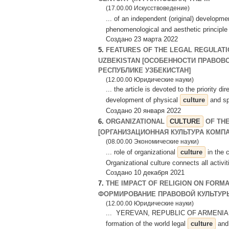
(17.00.00 Искусствоведение)
... of an independent (original) developm
phenomenological and aesthetic principle 
Создано 23 марта 2022
5.
FEATURES OF THE LEGAL REGULATI
UZBEKISTAN [ОСОБЕННОСТИ ПРАВОВ
РЕСПУБЛИКЕ УЗБЕКИСТАН]
(12.00.00 Юридические науки)
... the article is devoted to the priority d
development of physical
culture
and spo
Создано 20 января 2022
6.
ORGANIZATIONAL
CULTURE
OF THE
[ОРГАНИЗАЦИОННАЯ КУЛЬТУРА КОМПА
(08.00.00 Экономические науки)
... role of organizational
culture
in the 
Organizational culture connects all activit
Создано 10 декабря 2021
7.
THE IMPACT OF RELIGION ON FORM
ФОРМИРОВАНИЕ ПРАВОВОЙ КУЛЬТУР
(12.00.00 Юридические науки)
... YEREVAN, REPUBLIC OF ARMENIA Abstra
formation of the world legal
culture
and,