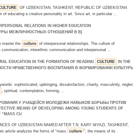
CULTURE
OF UZBEKISTAN, TASHKENT, REPUBLIC OF UZBEKISTAN
 of educating a creative personality in art. Since art, in particular ...
RPERSONAL RELATIONS IN HIGHER EDUCATION
ТУРЫ МЕЖЛИЧНОСТНЫХ ОТНОШЕНИЙ В В]
lso master the
culture
of interpersonal relationships. The culture of
s communication, interethnic communication and interpersonal ...
AL EDUCATION IN THE FORMATION OF READING
CULTURE
IN THE
НОСТИ НРАВСТВЕННОГО ВОСПИТАНИЯ В ФОРМИРОВАНИИ КУЛЬТУР
ywords: sophisticated, upbringing, dissatisfaction, charity, masculinity, neglec
, spiritual, contemplation, forming, ...
РОВАНИЯ У УЧАЩЕЙСЯ МОЛОДЕЖИ НАВЫКОВ БОРЬБЫ ПРОТИВ
FECTIVE MEANS OF DEVELOPING AMONG YOUNG STUDENTS OF
F “MASS CU
ENCES OF UZBEKISTAN NAMED AFTER T.N. KARY NIYAZI, TASHKENT,
 article analyzes the forms of "mass
culture
", the means of its