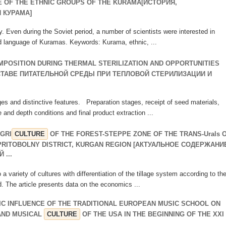
 OF THE ETHNIC GROUPS OF THE KURAMA[ИСТОРИЯ,
 КУРАМА]
ury. Even during the Soviet period, a number of scientists were interested in
d language of Kuramas. Keywords: Kurama, ethnic, ...
POSITION DURING THERMAL STERILIZATION AND OPPORTUNITIES
СТАВЕ ПИТАТЕЛЬНОЙ СРЕДЫ ПРИ ТЕПЛОВОЙ СТЕРИЛИЗАЦИИ И
es and distinctive features. Preparation stages, receipt of seed materials,
and depth conditions and final product extraction ...
GRI
CULTURE
OF THE FOREST-STEPPE ZONE OF THE TRANS-Urals 
 PRITOBOLNY DISTRICT, KURGAN REGION [АКТУАЛЬНОЕ СОДЕРЖАНИ
...
 a variety of cultures with differentiation of the tillage system according to th
d. The article presents data on the economics ...
C INFLUENCE OF THE TRADITIONAL EUROPEAN MUSIC SCHOOL ON
AND MUSICAL
CULTURE
OF THE USA IN THE BEGINNING OF THE XXI