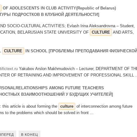
OF ADOLESCENTS IN CLUB ACTIVITY(Republic of Belarus)
ТУРЫ ПОДРОСТКОВ В КЛУБНОЙ ДЕЯТЕЛЬНОСТИ]
 SOCIO-CULTURAL ACTIVITIES; Evlash Irina Aleksandrovna – Student,
ATION, BELARUSIAN STATE UNIVERSITY OF
CULTURE
AND ARTS,
L
CULTURE
IN SCHOOL [ПРОБЛЕМЫ ПРЕПОДАВАНИЯ ФИЗИЧЕСКО
fictext.ru
Yakubov Arslon Makhmudovich – Lecturer, DEPARTMENT OF TH
NTER OF RETRAINING AND IMPROVEMENT OF PROFESSIONAL SKILL ..
RSONALRELATIONSHIPS AMONG FUTURE TEACHERS
НОСТНЫХ ВЗАИМООТНОШЕНИЙ У БУДУЩИХ УЧИТЕЛЕЙ]
is article is about forming the
culture
of interconnection among future
ons to the problems which should be solved in front ...
ВПЕРЕД
В КОНЕЦ