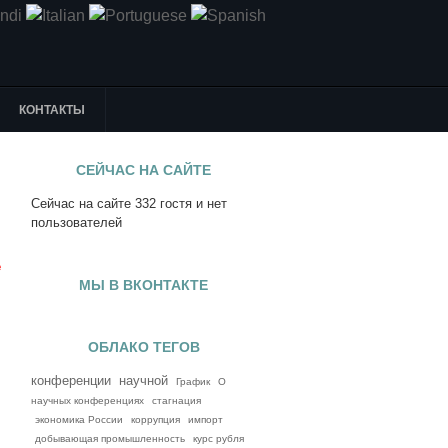
КОНТАКТЫ
СЕЙЧАС НА САЙТЕ
Сейчас на сайте 332 гостя и нет
я
пользователей
е
МЫ В ВКОНТАКТЕ
ОБЛАКО ТЕГОВ
конференции
научной
График
О
научных конференциях
стагнация
экономика России
коррупция
импорт
добывающая промышленность
курс рубля