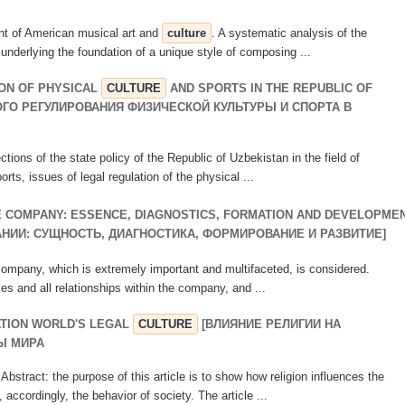
ent of American musical art and
culture
. A systematic analysis of the
underlying the foundation of a unique style of composing ...
ON OF PHYSICAL
CULTURE
AND SPORTS IN THE REPUBLIC OF
ОГО РЕГУЛИРОВАНИЯ ФИЗИЧЕСКОЙ КУЛЬТУРЫ И СПОРТА В
irections of the state policy of the Republic of Uzbekistan in the field of
rts, issues of legal regulation of the physical ...
 COMPANY: ESSENCE, DIAGNOSTICS, FORMATION AND DEVELOPME
НИИ: СУЩНОСТЬ, ДИАГНОСТИКА, ФОРМИРОВАНИЕ И РАЗВИТИЕ]
company, which is extremely important and multifaceted, is considered.
ies and all relationships within the company, and ...
ATION WORLD'S LEGAL
CULTURE
[ВЛИЯНИЕ РЕЛИГИИ НА
Ы МИРА
ct: the purpose of this article is to show how religion influences the
 accordingly, the behavior of society. The article ...