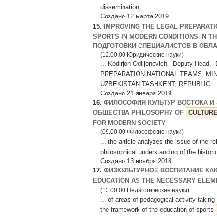
dissemination, ...
Создано 12 марта 2019
15.
IMPROVING THE LEGAL PREPARATIO
SPORTS IN MODERN CONDITIONS IN 
ПОДГОТОВКИ СПЕЦИАЛИСТОВ В ОБЛАС
(12.00.00 Юридические науки)
... Kodirjon Odiljonovich - Deputy 
PREPARATION NATIONAL TEAMS, MI
UZBEKISTAN TASHKENT, REPUBLIC ..
Создано 21 января 2019
16.
ФИЛОСОФИЯ КУЛЬТУР ВОСТОКА И
ОБЩЕСТВА PHILOSOPHY OF
CULTUR
FOR MODERN SOCIETY
(09.00.00 Философские науки)
... the article analyzes the issue of the r
philosophical understanding of the histori
Создано 13 ноября 2018
17.
ФИЗКУЛЬТУРНОЕ ВОСПИТАНИЕ КА
EDUCATION AS THE NECESSARY ELE
(13.00.00 Педагогические науки)
... of areas of pedagogical activity taking 
the framework of the education of sports