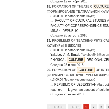
Создано 12 октября 2018
18.
FORMATION OF THEATER
CULTURE
[ФОРМИРОВАНИЕ ТЕАТРАЛЬНОЙ КУЛЬ
(13.00.00 Педагогические науки)
... FACULTY OF CULTURAL STUDIES AND
FACULTY OF CORRESPONDENCE EDUC
MINSK, REPUBLIC ...
Создано 28 августа 2018
19.
PROBLEMS OF TEACHING PHYSICA
КУЛЬТУРЫ В ШКОЛЕ]
(13.00.00 Педагогические науки)
Yakubov A.M. Email:
Yakubov548@scienti
PHYSICAL
CULTURE
, REGIONAL CE
Создано 25 июня 2018
20.
FORMATION OF
CULTURE
OF INTE
[ФОРМИРОВАНИЕ КУЛЬТУРЫ МЕЖЛИЧ
(13.00.00 Педагогические науки)
... REPUBLIC OF UZBEKISTAN Abstract: th
teachers. In it given an account of soluti
Создано 25 июня 2018
В НАЧАЛО
НАЗАД
1
2
3