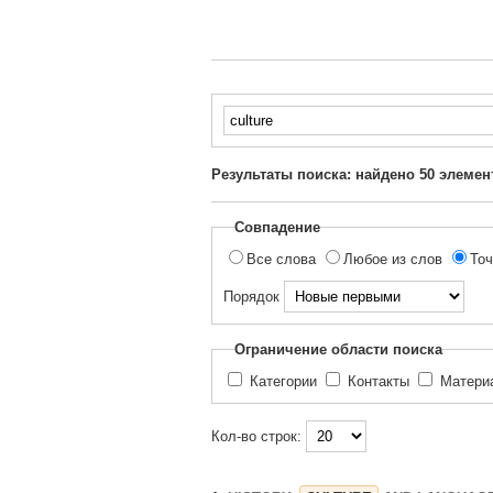
Введите
текст
для
Результаты поиска: найдено
50
элемен
поиска...
Совпадение
Все слова
Любое из слов
Точ
Порядок
Ограничение области поиска
Категории
Контакты
Матер
Кол-во строк: