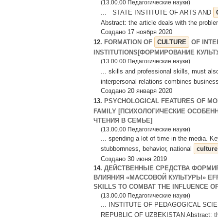
(13.00.00 Педагогические науки)
... STATE INSTITUTE OF ARTS AND
Abstract: the article deals with the problem
Создано 17 ноября 2020
12.
FORMATION OF
CULTURE
OF INTE
INSTITUTIONS[ФОРМИРОВАНИЕ КУЛЬ
(13.00.00 Педагогические науки)
... skills and professional skills, must a
interpersonal relations combines busines
Создано 20 января 2020
13.
PSYCHOLOGICAL FEATURES OF MOR
FAMILY [ПСИХОЛОГИЧЕСКИЕ ОСОБЕН
ЧТЕНИЯ В СЕМЬЕ]
(13.00.00 Педагогические науки)
... spending a lot of time in the media. Ke
stubbornness, behavior, national
culture
Создано 30 июня 2019
14.
ДЕЙСТВЕННЫЕ СРЕДСТВА ФОРМИ
ВЛИЯНИЯ «МАССОВОЙ КУЛЬТУРЫ» EF
SKILLS TO COMBAT THE INFLUENCE O
(13.00.00 Педагогические науки)
... INSTITUTE OF PEDAGOGICAL SCI
REPUBLIC OF UZBEKISTAN Abstract: this