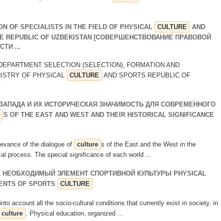
N OF SPECIALISTS IN THE FIELD OF PHYSICAL
CULTURE
AND
THE REPUBLIC OF UZBEKISTAN [СОВЕРШЕНСТВОВАНИЕ ПРАВОВОЙ
ТИ ...
Head, DEPARTMENT SELECTION (SELECTION), FORMATION AND
NISTRY OF PHYSICAL
CULTURE
AND SPORTS REPUBLIC OF
.
 ЗАПАДА И ИХ ИСТОРИЧЕСКАЯ ЗНАЧИМОСТЬ ДЛЯ СОВРЕМЕННОГО
E
S OF THE EAST AND WEST AND THEIR HISTORICAL SIGNIFICANCE
elevance of the dialogue of
culture
s of the East and the West in the
cal process. The special significance of each world ...
К НЕОБХОДИМЫЙ ЭЛЕМЕНТ СПОРТИВНОЙ КУЛЬТУРЫ PHYSICAL
MENTS OF SPORTS
CULTURE
into account all the socio-cultural conditions that currently exist in society, in
culture
. Physical education, organized ...