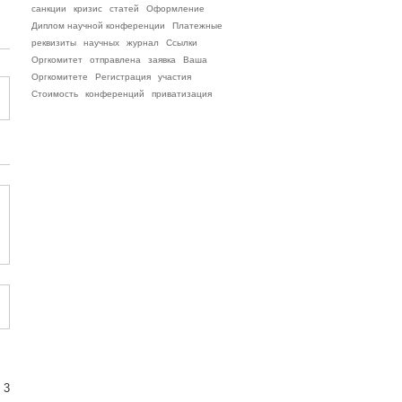
санкции
кризис
статей
Оформление
Диплом научной конференции
Платежные
реквизиты
научных
журнал
Ссылки
Оргкомитет
отправлена
заявка
Ваша
Оргкомитете
Регистрация
участия
Стоимость
конференций
приватизация
 3