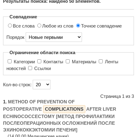
Результаты поиска: найдено
50
элементов.
поиска...
Совпадение
Все слова
Любое из слов
Точное совпадение
Порядок
Ограничение области поиска
Категории
Контакты
Материалы
Ленты
новостей
Ссылки
Кол-во строк:
Страница 1 из 3
1.
METHOD OF PREVENTION OF
POSTOPERATIVE
COMPLICATIONS
AFTER LIVER
ECHINOCOCCECTOMY [МЕТОД ПРОФИЛАКТИКИ
ПОСЛЕОПЕРАЦИОННЫХ ОСЛОЖНЕНИЙ ПОСЛЕ
ЭХИНОКОККЭКТОМИИ ПЕЧЕНИ]
(14.00.00 Медицинские науки)