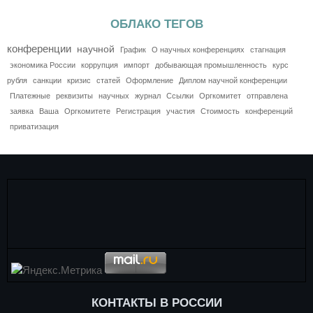
ОБЛАКО ТЕГОВ
конференции
научной
График
О научных конференциях
стагнация
экономика России
коррупция
импорт
добывающая промышленность
курс
рубля
санкции
кризис
статей
Оформление
Диплом научной конференции
Платежные
реквизиты
научных
журнал
Ссылки
Оргкомитет
отправлена
заявка
Ваша
Оргкомитете
Регистрация
участия
Стоимость
конференций
приватизация
КОНТАКТЫ В РОССИИ