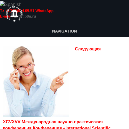
Т.: +7(915)814-09-51 WhatsApp
E-mail:
info@p8n.ru
NAVIGATION
Следующая
XCVXVV Международная научно-практическая
конференция Конференция «International Scientific