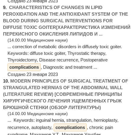
Создано 23 января 2023
9.
CHARACTERISTICS OF CHANGES IN LIPID
PEROXIDATION AND THE ANTIOXIDANT SYSTEM OF THE
BLOOD DURING SURGICAL INTERVENTIONS FOR
DIFFUSE TOXIC GOITER[ХАРАКТЕРИСТИКА ИЗМЕНЕНИЙ
ПЕРЕКИСНОГО ОКИСЛЕНИЯ ЛИПИДОВ И ...
(14.00.00 Медицинские науки)
... correction of metabolic disorders in diffusely toxic goiter.
Keywords: diffuse toxic goiter, Thyrostatic therapy,
Thyroidectomy, Disease recurrence, Postoperative
complications
, Diagnostic and treatment ...
Создано 23 января 2023
10.
MODERN PRINCIPLES OF SURGICAL TREATMENT OF
STRANGULATED HERNIAS OF THE ABDOMINAL WALL
(LITERATURE REVIEW) [СОВРЕМЕННЫЕ ПРИНЦИПЫ
ХИРУРГИЧЕСКОГО ЛЕЧЕНИЯ УЩЕМЛЕННЫХ ГРЫЖ
БРЮШНОЙ СТЕНКИ (ОБЗОР ЛИТЕРАТУРЫ)
(14.00.00 Медицинские науки)
... Keywords: inguinal hernia, strangulation, hernioplasty,
recurrence, autoplasty,
complications
, chronic pain
syndrome. Махрамов У.Т. Махрамов Улугбек