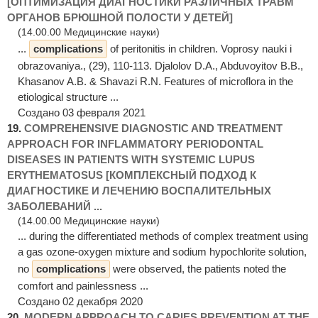
[ОПТИМИЗАЦИЯ ДИАГНОСТИКИ РАЗЛИЧНЫХ ТРАВМ
ОРГАНОВ БРЮШНОЙ ПОЛОСТИ У ДЕТЕЙ]
(14.00.00 Медицинские науки)
...
complications
of peritonitis in children. Voprosy nauki i
obrazovaniya., (29), 110-113. Djalolov D.A., Abduvoyitov B.B.,
Khasanov A.B. & Shavazi R.N. Features of microflora in the
etiological structure ...
Создано 03 февраля 2021
19.
COMPREHENSIVE DIAGNOSTIC AND TREATMENT
APPROACH FOR INFLAMMATORY PERIODONTAL
DISEASES IN PATIENTS WITH SYSTEMIC LUPUS
ERYTHEMATOSUS [КОМПЛЕКСНЫЙ ПОДХОД К
ДИАГНОСТИКЕ И ЛЕЧЕНИЮ ВОСПАЛИТЕЛЬНЫХ
ЗАБОЛЕВАНИЙ ...
(14.00.00 Медицинские науки)
... during the differentiated methods of complex treatment using
a gas ozone-oxygen mixture and sodium hypochlorite solution,
no
complications
were observed, the patients noted the
comfort and painlessness ...
Создано 02 декабря 2020
20.
MODERN APPROACH TO CARIES PREVENTION AT THE