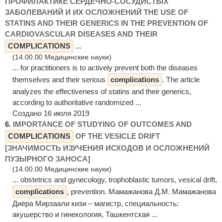
ПРОФИЛАКТИКЕ СЕРДЕЧНО-СОСУДИСТЫХ
ЗАБОЛЕВАНИЙ И ИХ ОСЛОЖНЕНИЙ THE USE OF
STATINS AND THEIR GENERICS IN THE PREVENTION OF
CARDIOVASCULAR DISEASES AND THEIR
COMPLICATIONS
...
(14.00.00 Медицинские науки)
... for practitioners is to actively prevent both the diseases
themselves and their serious
complications
. The article
analyzes the effectiveness of statins and their generics,
according to authoritative randomized ...
Создано 16 июля 2019
6.
IMPORTANCE OF STUDYING OF OUTCOMES AND
COMPLICATIONS
OF THE VESICLE DRIFT
[ЗНАЧИМОСТЬ ИЗУЧЕНИЯ ИСХОДОВ И ОСЛОЖНЕНИЙ
ПУЗЫРНОГО ЗАНОСА]
(14.00.00 Медицинские науки)
... obstetrics and gynecology, trophoblastic tumors, vesical drift,
complications
, prevention. Мамажанова Д.М. Мамажанова
Диёра Мирзаали кизи – магистр, специальность:
акушерство и гинекология, Ташкентская ...