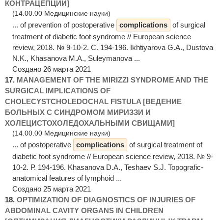
КОНТРАЦЕПЦИИ]
(14.00.00 Медицинские науки)
... of prevention of postoperative
complications
of surgical
treatment of diabetic foot syndrome // European science
review, 2018. № 9-10-2. С. 194-196. Ikhtiyarova G.A., Dustova
N.K., Khasanova M.A., Suleymanova ...
Создано 26 марта 2021
17.
MANAGEMENT OF THE MIRIZZI SYNDROME AND THE
SURGICAL IMPLICATIONS OF
CHOLECYSTCHOLEDOCHAL FISTULA [ВЕДЕНИЕ
БОЛЬНЫХ С СИНДРОМОМ МИРИЗЗИ И
ХОЛЕЦИСТОХОЛЕДОХАЛЬНЫМИ СВИЩАМИ]
(14.00.00 Медицинские науки)
... of postoperative
complications
of surgical treatment of
diabetic foot syndrome // European science review, 2018. № 9-
10-2. Р. 194-196. Khasanova D.A., Teshaev S.J. Topografic-
anatomical features of lymphoid ...
Создано 25 марта 2021
18.
OPTIMIZATION OF DIAGNOSTICS OF INJURIES OF
ABDOMINAL CAVITY ORGANS IN CHILDREN