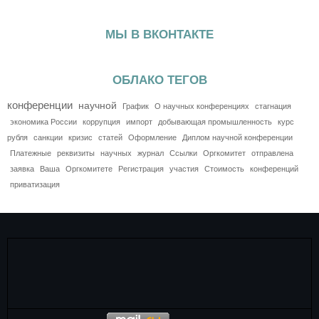
МЫ В ВКОНТАКТЕ
ОБЛАКО ТЕГОВ
конференции
научной
График
О научных конференциях
стагнация
экономика России
коррупция
импорт
добывающая промышленность
курс
рубля
санкции
кризис
статей
Оформление
Диплом научной конференции
Платежные
реквизиты
научных
журнал
Ссылки
Оргкомитет
отправлена
заявка
Ваша
Оргкомитете
Регистрация
участия
Стоимость
конференций
приватизация