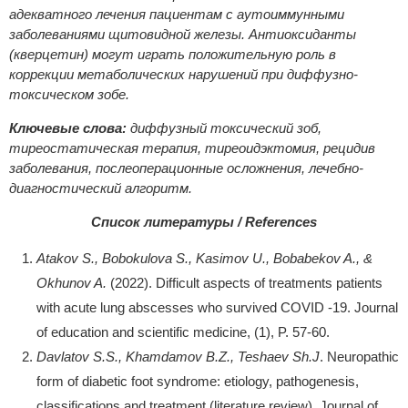
адекватного лечения пациентам с аутоиммунными
заболеваниями щитовидной железы. Антиоксиданты
(кверцетин) могут играть положительную роль в
коррекции метаболических нарушений при диффузно-
токсическом зобе.
Ключевые слова:
диффузный токсический зоб,
тиреостатическая терапия, тиреоидэктомия, рецидив
заболевания, послеоперационные осложнения, лечебно-
диагностический алгоритм.
Список литературы / References
Atakov S., Bobokulova S., Kasimov U., Bobabekov A., &
Okhunov A.
(2022). Difficult aspects of treatments patients
with acute lung abscesses who survived COVID -19. Journal
of education and scientific medicine, (1), P. 57-60.
Davlatov S.S., Khamdamov B.Z., Teshaev Sh.J
. Neuropathic
form of diabetic foot syndrome: etiology, pathogenesis,
classifications and treatment (literature review). Journal of