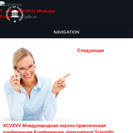
Т.: +7(915)814-09-51 WhatsApp
E-mail:
info@p8n.ru
NAVIGATION
Следующая
XCVXVV Международная научно-практическая
конференция Конференция «International Scientific