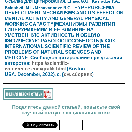
Ссылка для цитирования.
Eliava G.G., Kasradze P.A.,
HYPERURICEMIA
Balashvili M.I.
,
Mzhavanadze R.G.
DEVELOPMENT MECHANISMS AND ITS EFFECT ON
MENTAL ACTIVITY AND GENERAL PHYSICAL
WORKING CAPACITY[МЕХАНИЗМЫ РАЗВИТИЯ
ГИПЕРУРИКЕМИИ И ЕЕ ВЛИЯНИЕ НА
УМСТВЕННУЮ АКТИВНОСТЬ И ОБЩУЮ
ФИЗИЧЕСКУЮ РАБОТОСПОСОБНОСТЬ]// XXIX
INTERNATIONAL SCIENTIFIC REVIEW OF THE
PROBLEMS OF NATURAL SCIENCES AND
MEDICINE.
Свободное цитирование при указании
авторства:
https://scientific-
conference.com/grafik.html
(
Boston.
USA.
December, 2022). с. {
см. сборник
}
Поделитесь данной статьей, повысьте свой
научный статус в социальных сетях