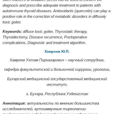
diagnosis and prescribe adequate treatment to patients with
autoimmune thyroid diseases. Antioxidants (quercetin) can play a
positive role in the correction of metabolic disorders in diffusely
toxic goiter.
Keywords:
diffuse toxic goiter, Thyrostatic therapy,
Thyroidectomy, Disease recurrence, Postoperative
complications, Diagnostic and treatment algorithm.
Хамроев Ю.П.
Хамроев Уктам Пирназарович – научный сотрудник,
r
афедра факультетской и больничной хирургии, урологии,
Бухарский медицинский государственный медицинский
институт,
г. Бухара, Республика Узбекистан
Аннотация:
актуальность по мнению большинства
исследователей, аутоиммунные тиреопатии