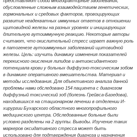
представляют собой многофакторные заболевания,
обусловленные сложным взаимодействием генетических,
гормональных и средовых факторов, провоцирующих
развитие неадекватных иммунных ответов в отношении
щитовидной железы на разных уровнях и инициирующих
длительную аутоиммунную реакцию. Некоторые авторы
считают, что окислительный стресс играет важную роль
в патогенезе аутоиммунных заболеваний щитовидной
железы. Цель: изучить динамику изменения показателей
перекисного окисления липидов и антиоксидантного
потенциала крови у больных диффузно-токсическим зобом
в динамике оперативного вмешательства. Материал и
методы исследования. Для объективного анализа данной
проблемы нами обследовано 154 пациента с диагнозом
диффузный токсический зоб (болезнь Грейвса-Базедова),
находившихся на стационарном лечении в отделении И-
хирургии Бухарского областного многопрофильного
медицинского центра. Обследованные больные были
условно разделены на 2 группы. Выводы. Изучение таких
маркеров оксидативного стресса может быть
использовано для подтверждения диагноза и назначения