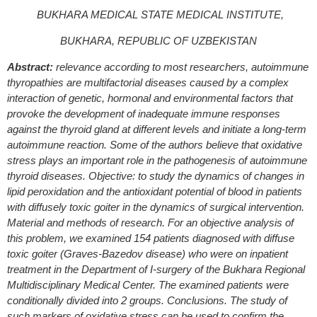
BUKHARA MEDICAL STATE MEDICAL INSTITUTE,
BUKHARA, REPUBLIC OF UZBEKISTAN
Abstract:
relevance according to most researchers, autoimmune
thyropathies are multifactorial diseases caused by a complex
interaction of genetic, hormonal and environmental factors that
provoke the development of inadequate immune responses
against the thyroid gland at different levels and initiate a long-term
autoimmune reaction. Some of the authors believe that oxidative
stress plays an important role in the pathogenesis of autoimmune
thyroid diseases. Objective: to study the dynamics of changes in
lipid peroxidation and the antioxidant potential of blood in patients
with diffusely toxic goiter in the dynamics of surgical intervention.
Material and methods of research. For an objective analysis of
this problem, we examined 154 patients diagnosed with diffuse
toxic goiter (Graves-Bazedov disease) who were on inpatient
treatment in the Department of I-surgery of the Bukhara Regional
Multidisciplinary Medical Center. The examined patients were
conditionally divided into 2 groups. Conclusions. The study of
such markers of oxidative stress can be used to confirm the