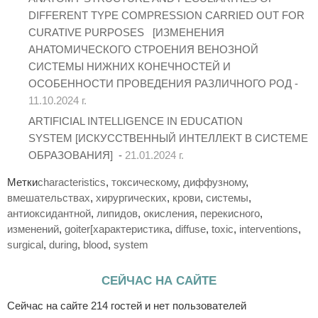
DIFFERENT TYPE COMPRESSION CARRIED OUT FOR
CURATIVE PURPOSES [ИЗМЕНЕНИЯ
АНАТОМИЧЕСКОГО СТРОЕНИЯ ВЕНОЗНОЙ
СИСТЕМЫ НИЖНИХ КОНЕЧНОСТЕЙ И
ОСОБЕННОСТИ ПРОВЕДЕНИЯ РАЗЛИЧНОГО РОД -
11.10.2024 г.
ARTIFICIAL INTELLIGENCE IN EDUCATION
SYSTEM [ИСКУССТВЕННЫЙ ИНТЕЛЛЕКТ В СИСТЕМЕ
ОБРАЗОВАНИЯ] -
21.01.2024 г.
Метки
characteristics
,
токсическому
,
диффузному
,
вмешательствах
,
хирургических
,
крови
,
системы
,
антиоксидантной
,
липидов
,
окисления
,
перекисного
,
изменений
,
goiter[характеристика
,
diffuse
,
toxic
,
interventions
,
surgical
,
during
,
blood
,
system
СЕЙЧАС НА САЙТЕ
Сейчас на сайте 214 гостей и нет пользователей