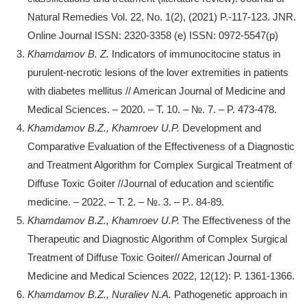
Natural Remedies Vol. 22, No. 1(2), (2021) P.-117-123. JNR.
Online Journal ISSN: 2320-3358 (e) ISSN: 0972-5547(p)
Khamdamov B. Z.
Indicators of immunocitocine status in
purulent-necrotic lesions of the lover extremities in patients
with diabetes mellitus // American Journal of Medicine and
Medical Sciences. – 2020. – Т. 10. – №. 7. – P. 473-478.
Khamdamov B.Z., Khamroev U.P.
Development and
Comparative Evaluation of the Effectiveness of a Diagnostic
and Treatment Algorithm for Complex Surgical Treatment of
Diffuse Toxic Goiter //Journal of education and scientific
medicine. – 2022. – Т. 2. – №. 3. – P.. 84-89.
Khamdamov B.Z., Khamroev U.P.
The Effectiveness of the
Therapeutic and Diagnostic Algorithm of Complex Surgical
Treatment of Diffuse Toxic Goiter// American Journal of
Medicine and Medical Sciences 2022, 12(12): P. 1361-1366.
Khamdamov B.Z., Nuraliev N.A.
Pathogenetic approach in