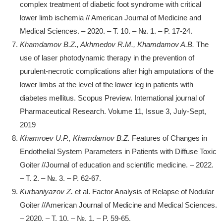
complex treatment of diabetic foot syndrome with critical
lower limb ischemia // American Journal of Medicine and
Medical Sciences. – 2020. – Т. 10. – №. 1. – P. 17-24.
Khamdamov B.Z., Akhmedov R.M., Khamdamov A.B.
The
use of laser photodynamic therapy in the prevention of
purulent-necrotic complications after high amputations of the
lower limbs at the level of the lower leg in patients with
diabetes mellitus. Scopus Preview. International journal of
Pharmaceutical Research. Volume 11, Issue 3, July-Sept,
2019
Khamroev U.P., Khamdamov B.Z.
Features of Changes in
Endothelial System Parameters in Patients with Diffuse Toxic
Goiter //Journal of education and scientific medicine. – 2022.
– Т. 2. – №. 3. – P. 62-67.
Kurbaniyazov Z.
et al. Factor Analysis of Relapse of Nodular
Goiter //American Journal of Medicine and Medical Sciences.
– 2020. – Т. 10. – №. 1. – P. 59-65.