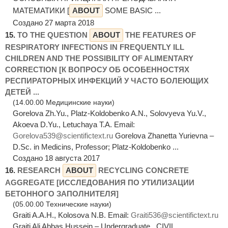
МАТЕМАТИКИ [
ABOUT
SOME BASIC ...
Создано 27 марта 2018
15.
TO THE QUESTION
ABOUT
THE FEATURES OF
RESPIRATORY INFECTIONS IN FREQUENTLY ILL
CHILDREN AND THE POSSIBILITY OF ALIMENTARY
CORRECTION [К ВОПРОСУ ОБ ОСОБЕННОСТЯХ
РЕСПИРАТОРНЫХ ИНФЕКЦИЙ У ЧАСТО БОЛЕЮЩИХ
ДЕТЕЙ ...
(14.00.00 Медицинские науки)
Gorelova Zh.Yu., Platz-Koldobenko A.N., Solovyeva Yu.V.,
Akoeva D.Yu., Letuchaya T.А. Email:
Gorelova539@scientifictext.ru
Gorelova Zhanetta Yurievna –
D.Sc. in Medicins, Professor; Platz-Koldobenko ...
Создано 18 августа 2017
16.
RESEARCH
ABOUT
RECYCLING CONCRETE
AGGREGATE [ИССЛЕДОВАНИЯ ПО УТИЛИЗАЦИИ
БЕТОННОГО ЗАПОЛНИТЕЛЯ]
(05.00.00 Технические науки)
Graiti A.A.H., Kolosova N.B. Email:
Graiti536@scientifictext.ru
Graiti Ali Abbas Hussein – Undergraduate, CIVIL