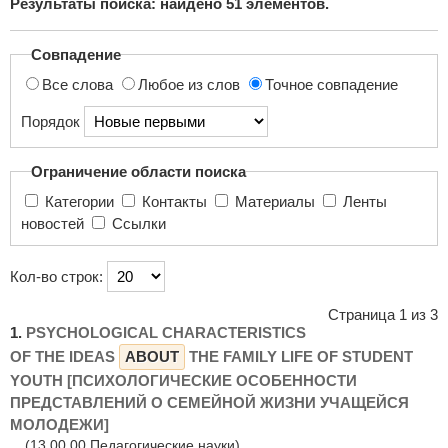
Результаты поиска: найдено
51
элементов.
поиска...
Совпадение
Все слова
Любое из слов
Точное совпадение
Порядок
Ограничение области поиска
Категории
Контакты
Материалы
Ленты
новостей
Ссылки
Кол-во строк:
Страница 1 из 3
1.
PSYCHOLOGICAL CHARACTERISTICS
OF THE IDEAS
ABOUT
THE FAMILY LIFE OF STUDENT
YOUTH [ПСИХОЛОГИЧЕСКИЕ ОСОБЕННОСТИ
ПРЕДСТАВЛЕНИЙ О СЕМЕЙНОЙ ЖИЗНИ УЧАЩЕЙСЯ
МОЛОДЕЖИ]
(13.00.00 Педагогические науки)