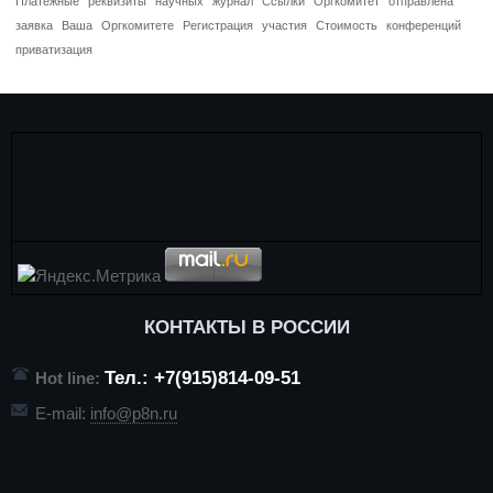
Платежные
реквизиты
научных
журнал
Ссылки
Оргкомитет
отправлена
заявка
Ваша
Оргкомитете
Регистрация
участия
Стоимость
конференций
приватизация
КОНТАКТЫ В РОССИИ
Тел.: +7(915)814-09-51
Hot line:
E-mail:
info@p8n.ru