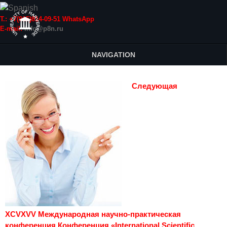
Т.: +7(915)814-09-51 WhatsApp
E-mail:
info@p8n.ru
NAVIGATION
Следующая
XCVXVV Международная научно-практическая
конференция Конференция «International Scientific