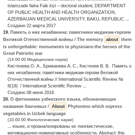
Islamzade Ilaha Faik kizi – doctoral student, DEPARTMENT
OF PUBLIC HEALTH AND HEALTH ORGANIZATION,
AZERBAIJAN MEDICAL UNIVERSITY, BAKU, REPUBLIC ...
Создано 22 марта 2017
19.
Память о них незабвенна: памятники медикам-героям
Великой Отечественной войны / The memory
about
them
is unforgettable: monuments to physicians-the heroes of the
Great Patriotic war
(14.00.00 Медицинские науки)
Кистенева О. А., Брижанева А. С., Кистенев В. В. Память о
них незабвенна: памятники медикам-героям Великой
Отечественной войны // International Scientific Review №
8(18) / International Scientific Review ...
Создано 08 июня 2016
20.
О фитонимах узбекского языка, обозначающих
названия бахчевых /
About
Phytonims which express
vegetables in Uzbek language
(10.00.00 Филологические науки)
... языке, и проанализированы их лингвистические,
мотивационно-номинативные особенности. Abstract: this