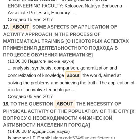
ENGINEERING FACULTY; Kolosova Natalya Borisovna –
Associate Professor, Honorary ...
Создано 19 мая 2017
17.
ABOUT
SOME ASPECTS OF APPLICATION OF
ACTIVITY APPROACH IN THE PROCESS OF
MATHEMATICAL TRAINING [О НЕКОТОРЫХ АСПЕКТАХ
ПРИМЕНЕНИЯ ДЕЯТЕЛЬНОСТНОГО ПОДХОДА В
ПРОЦЕССЕ ОБУЧЕНИЯ МАТЕМАТИКЕ]
(13.00.00 Педагогические науки)
... analysis, synthesis, comparison, generalization and
concretization of knowledge
about
the world, aimed at
solving the problems and achieving the truth. The application of
modern innovative technologies ...
Создано 05 мая 2017
18.
TO THE QUESTION
ABOUT
THE NECESSITY OF
PHYSICAL ACTIVITY OF THE POPULATION OF THE CITY [К
ВОПРОСУ О НЕОБХОДИМОСТИ ФИЗИЧЕСКОЙ
АКТИВНОСТИ НАСЕЛЕНИЯ ГОРОДА]
(14.00.00 Медицинские науки)
Islamzade I.F. Email:
Islamzade534@scientifictext.ru