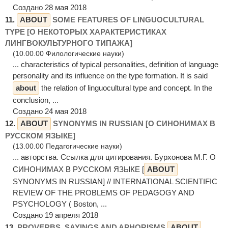
Создано 28 мая 2018
11.
ABOUT
SOME FEATURES OF LINGUOCULTURAL
TYPE [О НЕКОТОРЫХ ХАРАКТЕРИСТИКАХ
ЛИНГВОКУЛЬТУРНОГО ТИПАЖА]
(10.00.00 Филологические науки)
... characteristics of typical personalities, definition of language
personality and its influence on the type formation. It is said
about
the relation of linguocultural type and concept. In the
conclusion, ...
Создано 24 мая 2018
12.
ABOUT
SYNONYMS IN RUSSIAN [О СИНОНИМАХ В
РУССКОМ ЯЗЫКЕ]
(13.00.00 Педагогические науки)
... авторства. Ссылка для цитирования. Бурхонова М.Г. О
СИНОНИМАХ В РУССКОМ ЯЗЫКЕ [
ABOUT
SYNONYMS IN RUSSIAN] // INTERNATIONAL SCIENTIFIC
REVIEW OF THE PROBLEMS OF PEDAGOGY AND
PSYCHOLOGY ( Boston, ...
Создано 19 апреля 2018
13.
PROVERBS, SAYINGS AND APHORISMS
ABOUT