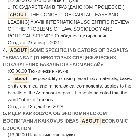
(22.00.00 Социологические науки)
... ГОСУДАРСТВАМ В ГРАЖДАНСКОМ ПРОЦЕССЕ [
ABOUT
THE CONCEPT OF CAPITAL LEASE AND
LEASING] // XVIII INTERNATIONAL SCIENTIFIC REVIEW
OF THE PROBLEMS OF LAW, SOCIOLOGY AND
POLITICAL SCIENCE Свободное цитирование ...
Создано 27 января 2021
4.
ABOUT
SOME SPECIFIC INDICATORS OF BASALTS
"ASMANSAI" [О НЕКОТОРЫХ СПЕЦИФИЧЕСКИХ
ПОКАЗАТЕЛЯХ БАЗАЛЬТОВ «АСМАНСАЙ»
(05.00.00 Технические науки)
...
about
the possibility of using basalt raw materials, based
on its chemical and mineralogical components, applies to the
basalts of the Asmansai deposit. It should be noted that the
word “intrinsic” means ...
Создано 18 декабря 2019
5.
ИДЕИ КАЙКОВУСА ОБ ЭКОНОМИЧЕСКОМ
ВОСПИТАНИИ KAIKOVUS IDEAS
ABOUT
ECONOMIC
EDUCATION
(13.00.00 Педагогические науки)