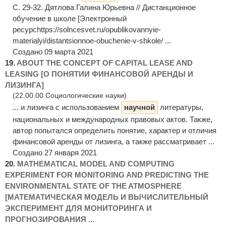
С. 29-32. Дятлова Галина Юрьевна // Дистанционное
обучение в школе [Электронный
ресурсhttps://solncesvet.ru/opublikovannyie-
materialyi/distantsionnoe-obuchenie-v-shkole/ ...
Создано 09 марта 2021
19.
ABOUT THE CONCEPT OF CAPITAL LEASE AND
LEASING [О ПОНЯТИИ ФИНАНСОВОЙ АРЕНДЫ И
ЛИЗИНГА]
(22.00.00 Социологические науки)
... и лизинга с использованием
научной
литературы,
национальных и международных правовых актов. Также,
автор попытался определить понятие, характер и отличия
финансовой аренды от лизинга, а также рассматривает ...
Создано 27 января 2021
20.
MATHEMATICAL MODEL AND COMPUTING
EXPERIMENT FOR MONITORING AND PREDICTING THE
ENVIRONMENTAL STATE OF THE ATMOSPHERE
[МАТЕМАТИЧЕСКАЯ МОДЕЛЬ И ВЫЧИСЛИТЕЛЬНЫЙ
ЭКСПЕРИМЕНТ ДЛЯ МОНИТОРИНГА И
ПРОГНОЗИРОВАНИЯ ...