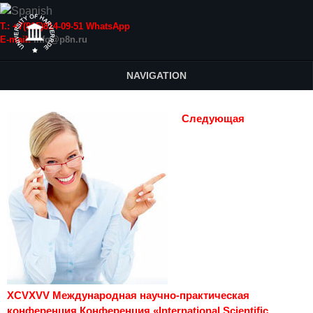
Т.: +7(915)814-09-51 WhatsApp
E-mail:
info@p8n.ru
NAVIGATION
Следующая
XCVXVV Международная научно-практическая
конференция Конференция «International Scientific