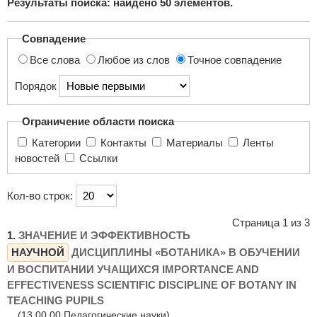
Результаты поиска: найдено
50
элементов.
поиска...
Совпадение
Все слова
Любое из слов
Точное совпадение
Порядок
Ограничение области поиска
Категории
Контакты
Материалы
Ленты
новостей
Ссылки
Кол-во строк:
Страница 1 из 3
1.
ЗНАЧЕНИЕ И ЭФФЕКТИВНОСТЬ
НАУЧНОЙ
ДИСЦИПЛИНЫ «БОТАНИКА» В ОБУЧЕНИИ
И ВОСПИТАНИИ УЧАЩИХСЯ IMPORTANCE AND
EFFECTIVENESS SCIENTIFIC DISCIPLINE OF BOTANY IN
TEACHING PUPILS
(13.00.00 Педагогические науки)