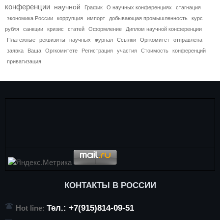
конференции
научной
График
О научных конференциях
стагнация
экономика России
коррупция
импорт
добывающая промышленность
курс
рубля
санкции
кризис
статей
Оформление
Диплом научной конференции
Платежные
реквизиты
научных
журнал
Ссылки
Оргкомитет
отправлена
заявка
Ваша
Оргкомитете
Регистрация
участия
Стоимость
конференций
приватизация
КОНТАКТЫ В РОССИИ
Тел.: +7(915)814-09-51
Hot line: