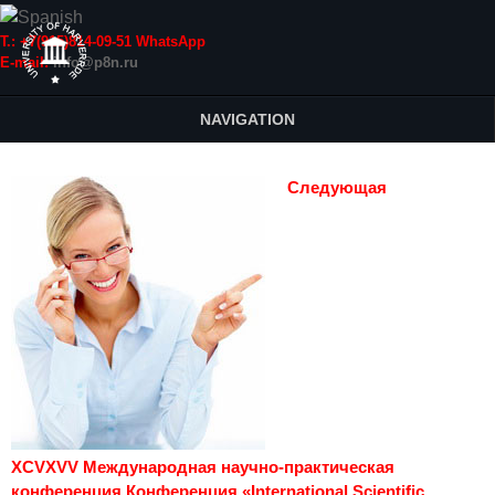
Т.: +7(915)814-09-51 WhatsApp
E-mail:
info@p8n.ru
NAVIGATION
Следующая
XCVXVV Международная научно-практическая
конференция Конференция «International Scientific