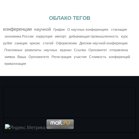
ОБЛАКО ТЕГОВ
конференции
научной
График
О научных конференциях
стагнация
экономика России
коррупция
импорт
добывающая промышленность
курс
рубля
санкции
кризис
статей
Оформление
Диплом научной конференции
Платежные
реквизиты
научных
журнал
Ссылки
Оргкомитет
отправлена
заявка
Ваша
Оргкомитете
Регистрация
участия
Стоимость
конференций
приватизация