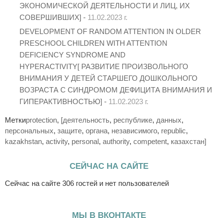
ЭКОНОМИЧЕСКОЙ ДЕЯТЕЛЬНОСТИ И ЛИЦ, ИХ
СОВЕРШИВШИХ] -
11.02.2023 г.
DEVELOPMENT OF RANDOM ATTENTION IN OLDER
PRESCHOOL CHILDREN WITH ATTENTION
DEFICIENCY SYNDROME AND
HYPERACTIVITY[ РАЗВИТИЕ ПРОИЗВОЛЬНОГО
ВНИМАНИЯ У ДЕТЕЙ СТАРШЕГО ДОШКОЛЬНОГО
ВОЗРАСТА С СИНДРОМОМ ДЕФИЦИТА ВНИМАНИЯ И
ГИПЕРАКТИВНОСТЬЮ] -
11.02.2023 г.
Метки
protection
,
[деятельность
,
республике
,
данных
,
персональных
,
защите
,
органа
,
независимого
,
republic
,
kazakhstan
,
activity
,
personal
,
authority
,
competent
,
казахстан]
СЕЙЧАС НА САЙТЕ
Сейчас на сайте 306 гостей и нет пользователей
МЫ В ВКОНТАКТЕ