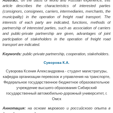
Abstract:
оn the basis of world and Russian experience, this
article describes the characteristics of interested parties
(consignors, consignees, carriers, intermediaries, merchants, the
municipality) in the operation of freight road transport. The
interests of each party are indicated, functions, methods of
partnership of interested parties, such as association of carriers
and public-private partnership are given, advantages of joint
participation of stakeholders in the operation of freight road
transport are indicated.
Keywords:
public-private partnership, cooperation, stakeholders.
Суворова К.А.
Суворова Ксения Александровна - студент магистратуры,
кафедра организации перевозок и управления на транспорте,
Федеральное государственное бюджетное образовательное
учреждение высшего образования Сибирский
государственный автомобильно-дорожный университет, г.
Омск
Аннотация:
на основе мирового и российского опыта в