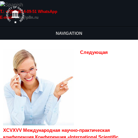
Т.: +7(915)814-09-51 WhatsApp
E-mail:
info@p8n.ru
NAVIGATION
Следующая
XCVXVV Международная научно-практическая
конференция Конференция «International Scientific