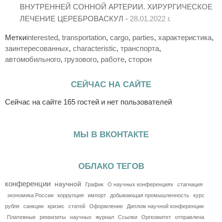
ВНУТРЕННЕЙ СОННОЙ АРТЕРИИ. ХИРУРГИЧЕСКОЕ
ЛЕЧЕНИЕ ЦЕРЕБРОВАСКУЛ -
28.01.2022 г.
Метки
interested
,
transportation
,
cargo
,
parties
,
характеристика
,
заинтересованных
,
characteristic
,
транспорта
,
автомобильного
,
грузового
,
работе
,
сторон
СЕЙЧАС НА САЙТЕ
Сейчас на сайте 165 гостей и нет пользователей
МЫ В ВКОНТАКТЕ
ОБЛАКО ТЕГОВ
конференции
научной
График
О научных конференциях
стагнация
экономика России
коррупция
импорт
добывающая промышленность
курс
рубля
санкции
кризис
статей
Оформление
Диплом научной конференции
Платежные
реквизиты
научных
журнал
Ссылки
Оргкомитет
отправлена