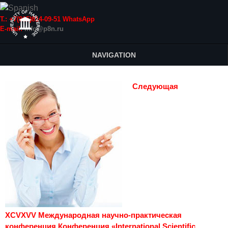
Т.: +7(915)814-09-51 WhatsApp
E-mail:
info@p8n.ru
NAVIGATION
Следующая
XCVXVV Международная научно-практическая
конференция Конференция «International Scientific