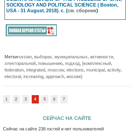
SOCIOLOGY AND POLITICAL SCIENCE
( Boston,
USA - 31
August
, 2018). с. {
см. сборник
}
Метки
russian
,
выборах
,
муниципальных
,
активности
,
электоральной
,
повышению
,
подход
,
[комплексный
,
federation
,
integrated
,
moscow
,
elections
,
municipal
,
activity
,
electoral
,
increasing
,
approach
,
москве]
1
2
3
4
5
6
7
СЕЙЧАС НА САЙТЕ
Сейчас на сайте 238 гостей и нет пользователей