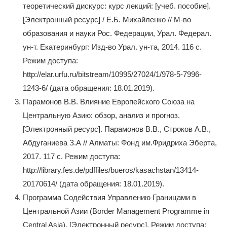
теоретический дискурс: курс лекций: [учеб. пособие].
[Электронный ресурс] / Е.Б. Михайленко // М-во
образования и науки Рос. Федерации, Урал. Федерал.
ун-т. Екатеринбург: Изд‑во Урал. ун-та, 2014. 116 с.
Режим доступа:
http://elar.urfu.ru/bitstream/10995/27024/1/978-5-7996-
1243-6/ (дата обращения: 18.01.2019).
Парамонов В.В. Влияние Европейского Союза на
Центральную Азию: обзор, анализ и прогноз.
[Электронный ресурс]. Парамонов В.В., Строков А.В.,
Абдуганиева З.А // Алматы: Фонд им.Фридриха Эберта,
2017. 117 с. Режим доступа:
http://library.fes.de/pdffiles/bueros/kasachstan/13414-
20170614/ (дата обращения: 18.01.2019).
Программа Содействия Управлению Границами в
Центральной Азии (Border Management Programme in
Central Asia). [Электронный ресурс]. Режим доступа: