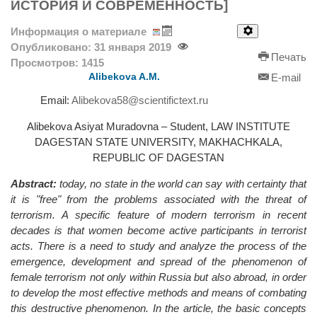
ИСТОРИЯ И СОВРЕМЕННОСТЬ]
Информация о материале
Опубликовано: 31 января 2019
Печать
Просмотров: 1415
Alibekova A.M.
E-mail
Email:
Alibekova58@scientifictext.ru
Alibekova Asiyat Muradovna – Student, LAW INSTITUTE
DAGESTAN STATE UNIVERSITY, MAKHACHKALA,
REPUBLIC OF DAGESTAN
Abstract:
today, no state in the world can say with certainty that
it is "free" from the problems associated with the threat of
terrorism. A specific feature of modern terrorism in recent
decades is that women become active participants in terrorist
acts. There is a need to study and analyze the process of the
emergence, development and spread of the phenomenon of
female terrorism not only within Russia but also abroad, in order
to develop the most effective methods and means of combating
this destructive phenomenon. In the article, the basic concepts