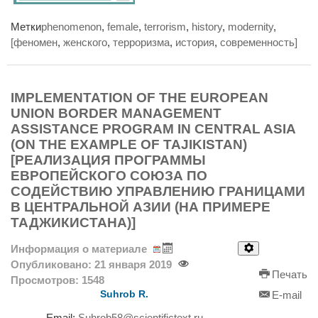
Метки
phenomenon
,
female
,
terrorism
,
history
,
modernity
,
[феномен
,
женского
,
терроризма
,
история
,
современность]
IMPLEMENTATION OF THE EUROPEAN
UNION BORDER MANAGEMENT
ASSISTANCE PROGRAM IN CENTRAL ASIA
(ON THE EXAMPLE OF TAJIKISTAN)
[РЕАЛИЗАЦИЯ ПРОГРАММЫ
ЕВРОПЕЙСКОГО СОЮЗА ПО
СОДЕЙСТВИЮ УПРАВЛЕНИЮ ГРАНИЦАМИ
В ЦЕНТРАЛЬНОЙ АЗИИ (НА ПРИМЕРЕ
ТАДЖИКИСТАНА)]
Информация о материале
Опубликовано: 21 января 2019
Печать
Просмотров: 1548
Suhrob R.
E-mail
Email:
Suhrob58@scientifictext.ru