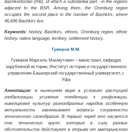
Bashkortostan (RB), of which a substantial part - in the regions
adjacent to the BSR. Among them, the Orenburg region
occupies the second place in the number of Bashkirs, where
46,696 Bashkirs live.
Keywords:
history, Bashkirs, ethnos, Orenburg region, ethnic
history, native language, territory, settlement history.
Гумеров М.М.
Гумеров Марсель Махмутович – магистрант, кафедра
зарубежной истории, Институт истории и государственного
управления Башкирский государственный университет, г.
Уфа
Аннотация:
в нынешнем мире в условиях растущей
глобализации, усиления тенденции к унификации,
нивелировке культур разнообразных народов особенную
актуальность завоевывают вопросы сохранности
этнического своеобразия. В первый черед это касается
тех этнических групп, которые в силу разных
обстоятельств действуют в отрыве от материнского