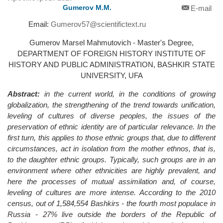
Gumerov M.M.
E-mail
Email:
Gumerov57@scientifictext.ru
Gumerov Marsel Mahmutovich - Master's Degree,
DEPARTMENT OF FOREIGN HISTORY INSTITUTE OF
HISTORY AND PUBLIC ADMINISTRATION, BASHKIR STATE
UNIVERSITY, UFA
Abstract:
in the current world, in the conditions of growing
globalization, the strengthening of the trend towards unification,
leveling of cultures of diverse peoples, the issues of the
preservation of ethnic identity are of particular relevance. In the
first turn, this applies to those ethnic groups that, due to different
circumstances, act in isolation from the mother ethnos, that is,
to the daughter ethnic groups. Typically, such groups are in an
environment where other ethnicities are highly prevalent, and
here the processes of mutual assimilation and, of course,
leveling of cultures are more intense. According to the 2010
census, out of 1,584,554 Bashkirs - the fourth most populace in
Russia - 27% live outside the borders of the Republic of