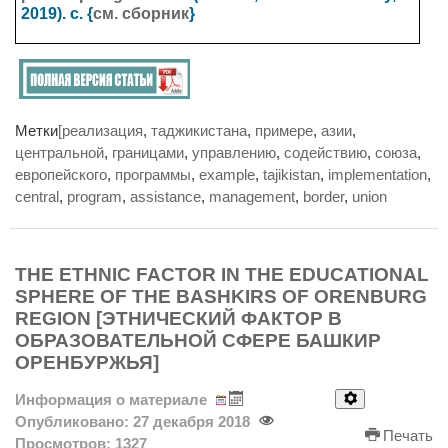
2019). с. {
см. сборник
}
Метки
[реализация
,
таджикистана
,
примере
,
азии
,
центральной
,
границами
,
управлению
,
содействию
,
союза
,
европейского
,
программы
,
example
,
tajikistan
,
implementation
,
central
,
program
,
assistance
,
management
,
border
,
union
THE ETHNIC FACTOR IN THE EDUCATIONAL
SPHERE OF THE BASHKIRS OF ORENBURG
REGION [ЭТНИЧЕСКИЙ ФАКТОР В
ОБРАЗОВАТЕЛЬНОЙ СФЕРЕ БАШКИР
ОРЕНБУРЖЬЯ]
Информация о материале
Опубликовано: 27 декабря 2018
Печать
Просмотров: 1327