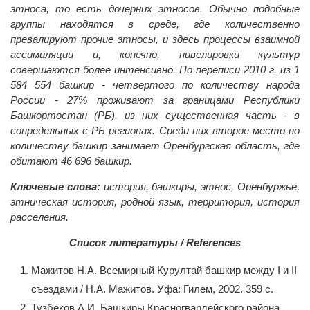
этноса, то есть дочерних этносов. Обычно подобные
группы находятся в среде, где количественно
превалируют прочие этносы, и здесь процессы взаимной
ассимиляции и, конечно, нивелировки культур
совершаются более интенсивно. По переписи 2010 г. из 1
584 554 башкир - четвертого по количеству народа
России - 27% проживают за границами Республики
Башкортостан (РБ), из них существенная часть - в
сопредельных с РБ регионах. Среди них второе место по
количеству башкир занимает Оренбургская область, где
обитают 46 696 башкир.
Ключевые слова:
история, башкиры, этнос, Оренбуржье,
этническая история, родной язык, территория, история
расселения.
Список литературы / References
Мажитов Н.А. Всемирный Курултай башкир между I и II
съездами / Н.А. Мажитов. Уфа: Гилем, 2002. 359 с.
Тузбеков А.И. Башкиры Красногвардейского района