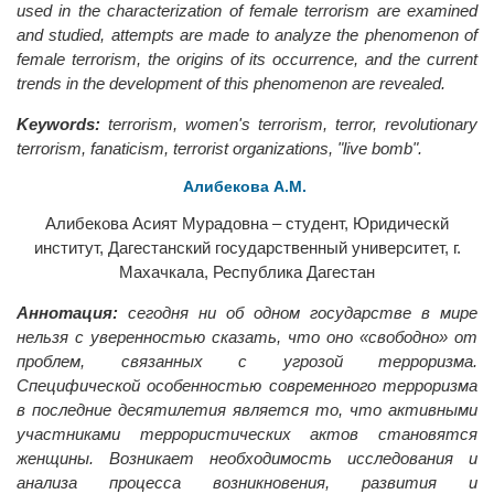
used in the characterization of female terrorism are examined
and studied, attempts are made to analyze the phenomenon of
female terrorism, the origins of its occurrence, and the current
trends in the development of this phenomenon are revealed.
Keywords:
terrorism, women's terrorism, terror, revolutionary
terrorism, fanaticism, terrorist organizations, "live bomb".
Алибекова А.М.
Алибекова Асият Мурадовна – студент, Юридическй
институт, Дагестанский государственный университет, г.
Махачкала, Республика Дагестан
Аннотация:
сегодня ни об одном государстве в мире
нельзя с уверенностью сказать, что оно «свободно» от
проблем, связанных с угрозой терроризма.
Специфической особенностью современного терроризма
в последние десятилетия является то, что активными
участниками террористических актов становятся
женщины. Возникает необходимость исследования и
анализа процесса возникновения, развития и