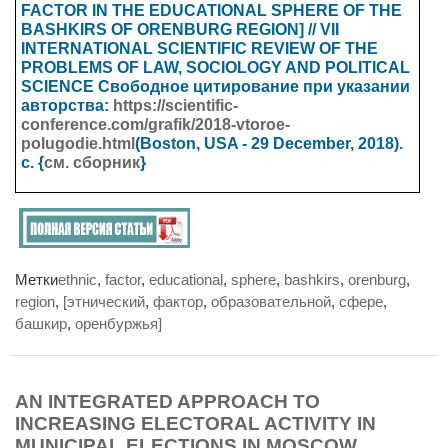
FACTOR IN THE EDUCATIONAL SPHERE OF THE
BASHKIRS OF ORENBURG REGION] // VII
INTERNATIONAL SCIENTIFIC REVIEW OF THE
PROBLEMS OF LAW, SOCIOLOGY AND POLITICAL
SCIENCE
Свободное цитирование при указании
авторства:
https://scientific-
conference.com/grafik/2018-vtoroe-
polugodie.html
(Boston, USA - 29 December
, 2018).
с. {
см. сборник
}
Метки
ethnic
,
factor
,
educational
,
sphere
,
bashkirs
,
orenburg
,
region
,
[этнический
,
фактор
,
образовательной
,
сфере
,
башкир
,
оренбуржья]
AN INTEGRATED APPROACH TO
INCREASING ELECTORAL ACTIVITY IN
MUNICIPAL ELECTIONS IN MOSCOW