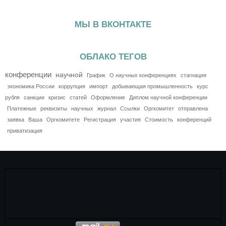
МЫ В ВКОНТАКТЕ
ОБЛАКО ТЕГОВ
конференции
научной
График
О научных конференциях
стагнация
экономика России
коррупция
импорт
добывающая промышленность
курс
рубля
санкции
кризис
статей
Оформление
Диплом научной конференции
Платежные
реквизиты
научных
журнал
Ссылки
Оргкомитет
отправлена
заявка
Ваша
Оргкомитете
Регистрация
участия
Стоимость
конференций
приватизация