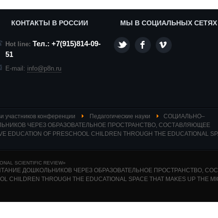
КОНТАКТЫ В РОССИИ
МЫ В СОЦИАЛЬНЫХ СЕТЯХ
Тел.: +7(915)814-09-
Hot line:
51
E-mail:
info@p8n.ru
и участников конференции
Педагогические науки
СОЦИАЛЬНО–
ЬНИКОВ ЧЕРЕЗ ОБРАЗОВАТЕЛЬНОЕ ПРОСТРАНСТВО, СОСТАВЛЯЮЩЕЕ
VE EDUCATION OF PRESCHOOL CHILDREN THROUGH THE EDUCATIONAL SP
NAL SCIENTIFIC REVIEW»
АНИЕ ДОШКОЛЬНИКОВ ЧЕРЕЗ ОБРАЗОВАТЕЛЬНОЕ ПРОСТРАНСТВО, СОС
OL CHILDREN THROUGH THE EDUCATIONAL SPACE THAT MAKES UP THE M