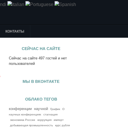
КОНТАКТЫ
СЕЙЧАС НА САЙТЕ
Сейчас на сайте 497 гостей и нет
я
пользователей
е
МЫ В ВКОНТАКТЕ
ОБЛАКО ТЕГОВ
конференции
научной
График
О
научных конференциях
стагнация
экономика России
коррупция
импорт
добывающая промышленность
курс рубля