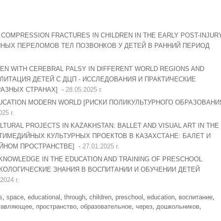
COMPRESSION FRACTURES IN CHILDREN IN THE EARLY POST-INJUR
НЫХ ПЕРЕЛОМОВ ТЕЛ ПОЗВОНКОВ У ДЕТЕЙ В РАННИЙ ПЕРИОД
DREN WITH CEREBRAL PALSY IN DIFFERENT WORLD REGIONS AND
ЛИТАЦИЯ ДЕТЕЙ С ДЦП - ИССЛЕДОВАНИЯ И ПРАКТИЧЕСКИЕ
АЗНЫХ СТРАНАХ] -
28.05.2025 г.
EDUCATION MODERN WORLD [РИСКИ ПОЛИКУЛЬТУРНОГО ОБРАЗОВАНИ
025 г.
TURAL PROJECTS IN KAZAKHSTAN: BALLET AND VISUAL ART IN THE
ТИМЕДИЙНЫХ КУЛЬТУРНЫХ ПРОЕКТОВ В КАЗАХСТАНЕ: БАЛЕТ И
ЙНОМ ПРОСТРАНСТВЕ] -
27.01.2025 г.
KNOWLEDGE IN THE EDUCATION AND TRAINING OF PRESCHOOL
ЭКОЛОГИЧЕСКИЕ ЗНАНИЯ В ВОСПИТАНИИ И ОБУЧЕНИИ ДЕТЕЙ
2024 г.
s
,
space
,
educational
,
through
,
children
,
preschool
,
education
,
воспитание
,
тавляющее
,
пространство
,
образовательное
,
через
,
дошкольников
,