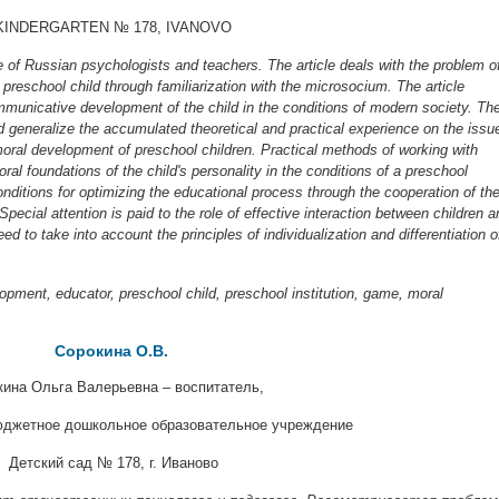
KINDERGARTEN № 178, IVANOVO
e of Russian psychologists and teachers. The article deals with the problem o
 preschool child through familiarization with the microsocium. The article
mmunicative development of the child in the conditions of modern society. Th
generalize the accumulated theoretical and practical experience on the issu
moral development of preschool children. Practical methods of working with
ral foundations of the child's personality in the conditions of a preschool
onditions for optimizing the educational process through the cooperation of th
pecial attention is paid to the role of effective interaction between children a
d to take into account the principles of individualization and differentiation o
ment, educator, preschool child, preschool institution, game, moral
Сорокина О.В.
кина Ольга Валерьевна – воспитатель,
джетное дошкольное образовательное учреждение
Детский сад № 178, г. Иваново