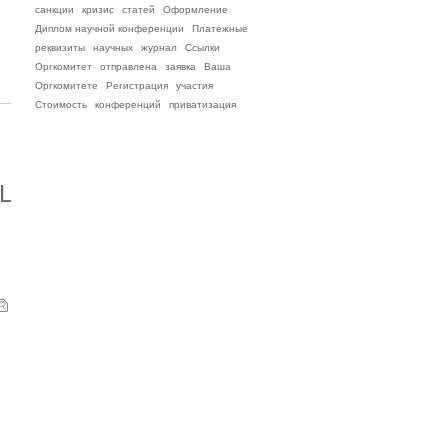
санкции
кризис
статей
Оформление
Диплом научной конференции
Платежные
реквизиты
научных
журнал
Ссылки
Оргкомитет
отправлена
заявка
Ваша
Оргкомитете
Регистрация
участия
Стоимость
конференций
приватизация
L