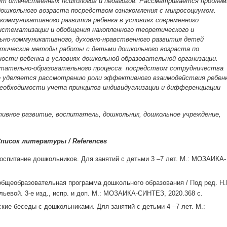
т отечественных психологов и педагогов. Рассматривается проблем
дошкольного возраста посредством ознакомления с микросоциумом.
коммуникативного развития ребенка в условиях современного
стематизации и обобщения накопленного теоретического и
льно-коммуникативного, духовно-нравственного развития детей
ктические методы работы с детьми дошкольного возраста по
ости ребенка в условиях дошкольной образовательной организации.
итательно-образовательного процесса посредством сотрудничества
ие уделяется рассмотрению роли эффективного взаимодействия ребен
 необходимости учета принципов индивидуализации и дифференциации
ивное развитие, воспитатель, дошкольник, дошкольное учреждение,
писок литературы /
References
спитание дошкольников. Для занятий с детьми 3 –7 лет. М.: МОЗАИКА-
бщеобразовательная программа дошкольного образования / Под ред. Н.
льевой. 3-е изд., испр. и доп. М.: МОЗАИКА-СИНТЕЗ, 2020.368 с.
кие беседы с дошкольниками. Для занятий с детьми 4 –7 лет. М.: