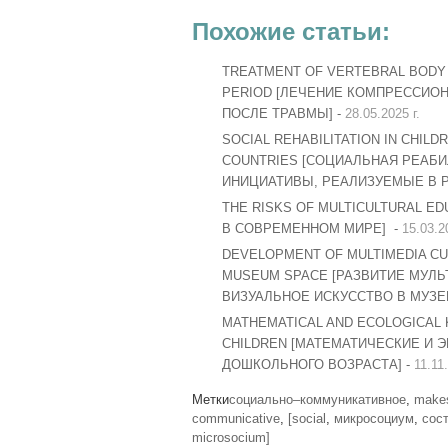
Похожие статьи:
TREATMENT OF VERTEBRAL BODY 
PERIOD [ЛЕЧЕНИЕ КОМПРЕССИОН
ПОСЛЕ ТРАВМЫ] -
28.05.2025 г.
SOCIAL REHABILITATION IN CHIL
COUNTRIES [СОЦИАЛЬНАЯ РЕАБИ
ИНИЦИАТИВЫ, РЕАЛИЗУЕМЫЕ В Р
THE RISKS OF MULTICULTURAL 
В СОВРЕМЕННОМ МИРЕ] -
15.03.2
DEVELOPMENT OF MULTIMEDIA CUL
MUSEUM SPACE [РАЗВИТИЕ МУЛЬ
ВИЗУАЛЬНОЕ ИСКУССТВО В МУЗЕ
MATHEMATICAL AND ECOLOGICAL 
CHILDREN [МАТЕМАТИЧЕСКИЕ И 
ДОШКОЛЬНОГО ВОЗРАСТА] -
11.11.
Метки
социально–коммуникативное
,
make
communicative
,
[social
,
микросоциум
,
сос
microsocium]