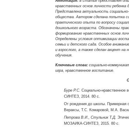
Аннотация:
в статье представлен опы
нравственных основ личности ребенка 
Представлена актуальность социально-
общества. Автором сделана попытка си
практического опыта по вопросу социа
дошкольного возраста. Обозначены пра
формированию нравственных основ личн
Определены условия оптимизации восп
семьи и детского сада. Особое вниман
и взрослого, а также сделан акцент на
обучения.
Ключевые слова:
социально-коммуникат
игра, нравственное воспитание.
С
Буре Р.С.
Социально-нравственное во
СИНТЕЗ, 2014. 80 с.
От рождения до школы. Примерная о
Вераксы, Т.С. Комаровой, М.А. Васи
Петрова В.И., Стульник Т.Д.
Этичес
МОЗАИКА-СИНТЕЗ, 2015. 80 с.