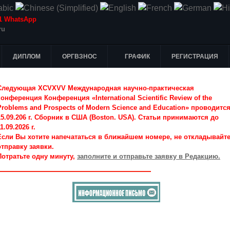
-51 WhatsApp
ru
ДИПЛОМ
ОРГВЗНОС
ГРАФИК
РЕГИСТРАЦИЯ
Следующая XCVXVV Международная научно-практическая
конференция Конференция «International Scientific Review of the
Problems and Prospects of Modern Science and Education» проводитс
15.09.206 г. Сборник в США (Boston. USA). Статьи принимаются до
1.09.2026 г.
Если Вы хотите напечататься в ближайшем номере, не откладывайт
отправку заявки.
Потратьте одну минуту,
заполните и отправьте заявку в Редакцию.