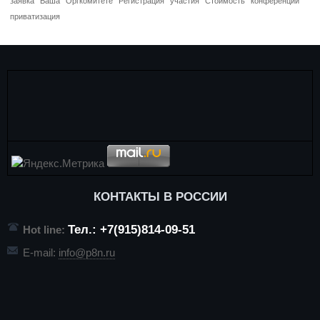
заявка
Ваша
Оргкомитете
Регистрация
участия
Стоимость
конференций
приватизация
КОНТАКТЫ В РОССИИ
Тел.: +7(915)814-09-51
Hot line:
E-mail:
info@p8n.ru