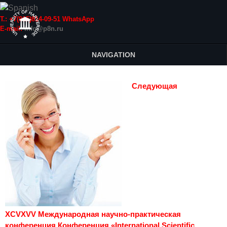
Т.: +7(915)814-09-51 WhatsApp
E-mail:
info@p8n.ru
NAVIGATION
Следующая
XCVXVV Международная научно-практическая
конференция Конференция «International Scientific