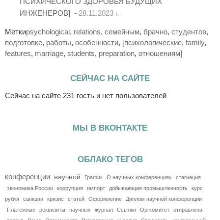
ПСИХИЧЕСКОГО ЗДОРОВЬЯ БУДУЩИХ
ИНЖЕНЕРОВ] -
28.11.2023 г.
Метки
psychological
,
relations
,
семейным
,
брачно
,
студентов
,
подготовке
,
работы
,
особенности
,
[психологические
,
family
,
features
,
marriage
,
students
,
preparation
,
отношениям]
СЕЙЧАС НА САЙТЕ
Сейчас на сайте 231 гость и нет пользователей
МЫ В ВКОНТАКТЕ
ОБЛАКО ТЕГОВ
конференции
научной
График
О научных конференциях
стагнация
экономика России
коррупция
импорт
добывающая промышленность
курс
рубля
санкции
кризис
статей
Оформление
Диплом научной конференции
Платежные
реквизиты
научных
журнал
Ссылки
Оргкомитет
отправлена