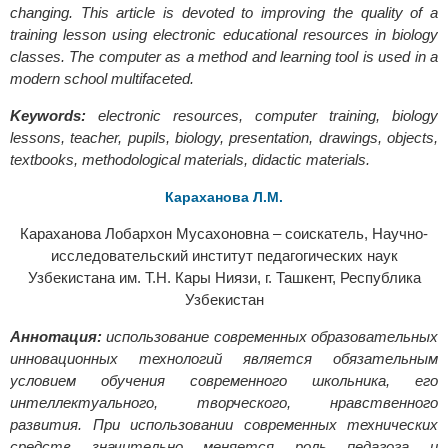
changing. This article is devoted to improving the quality of a
training lesson using electronic educational resources in biology
classes. The computer as a method and learning tool is used in a
modern school multifaceted.
Keywords:
еlectronic resources, computer training, biology
lessons, teacher, pupils, biology, presentation, drawings, objects,
textbooks, methodological materials, didactic materials.
Караханова Л.М.
Караханова Лобархон Мусахоновна – соискатель, Научно-
исследовательский институт педагогических наук
Узбекистана им. Т.Н. Кары Ниязи, г. Ташкент, Республика
Узбекистан
Аннотация:
использование современных образовательных
инновационных технологий является обязательным
условием обучения современного школьника, его
интеллектуального, творческого, нравственного
развития. При использовании современных технических
средств значительно меняется роль педагога и