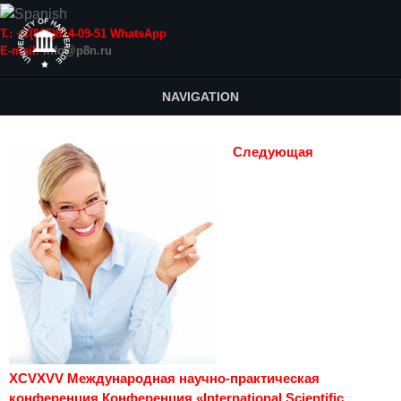
Т.: +7(915)814-09-51 WhatsApp
E-mail:
info@p8n.ru
NAVIGATION
Следующая
XCVXVV Международная научно-практическая
конференция Конференция «International Scientific