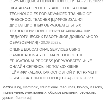
ОБУЧАЮЩЕЙСЯ НЕЙРОННОЙ СЕТИ НА -
29.12.2022 г.
DIGITALIZATION OF DISTANCE EDUCATIONAL
TECHNOLOGIES FOR ADVANCED TRAINING OF
PRESCHOOL TEACHER [ЦИФРОВИЗАЦИЯ
ДИСТАНЦИОННЫХ ОБРАЗОВАТЕЛЬНЫХ
ТЕХНОЛОГИЙ ПОВЫШЕНИЯ КВАЛИФИКАЦИИ
ПЕДАГОГИЧЕСКИХ РАБОТНИКОВ ДОШКОЛЬНОГО
ОБРАЗОВАНИЯ] -
20.09.2022 г.
ONLINE EDUCATIONAL SERVICES USING
GAMIFICATION AS THE MAIN TOOL OF THE
EDUCATIONAL PROCESS [ОБРАЗОВАТЕЛЬНЫЕ
ОНЛАЙН-СЕРВИСЫ, ИСПОЛЬЗУЮЩИЕ
ГЕЙМИФИКАЦИЮ, КАК ОСНОВНОЙ ИНСТРУМЕНТ
ОБРАЗОВАТЕЛЬНОГО ПРОЦЕССА] -
18.07.2022 г.
Метки
using
,
electronic
,
educational
,
resources
,
biology
,
lessons
,
[применение
,
электронных
,
образовательных
,
ресурсов
,
уроках
,
биологии]