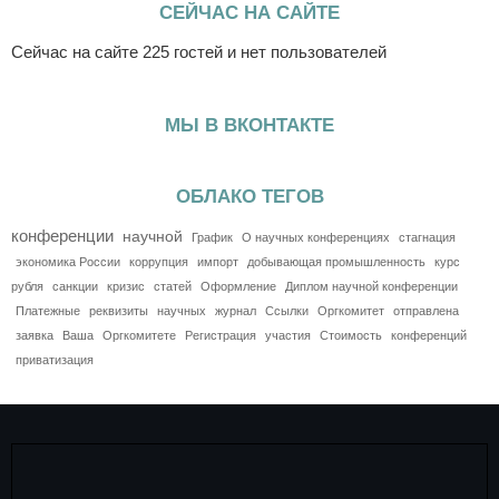
СЕЙЧАС НА САЙТЕ
Сейчас на сайте 225 гостей и нет пользователей
МЫ В ВКОНТАКТЕ
ОБЛАКО ТЕГОВ
конференции
научной
График
О научных конференциях
стагнация
экономика России
коррупция
импорт
добывающая промышленность
курс
рубля
санкции
кризис
статей
Оформление
Диплом научной конференции
Платежные
реквизиты
научных
журнал
Ссылки
Оргкомитет
отправлена
заявка
Ваша
Оргкомитете
Регистрация
участия
Стоимость
конференций
приватизация