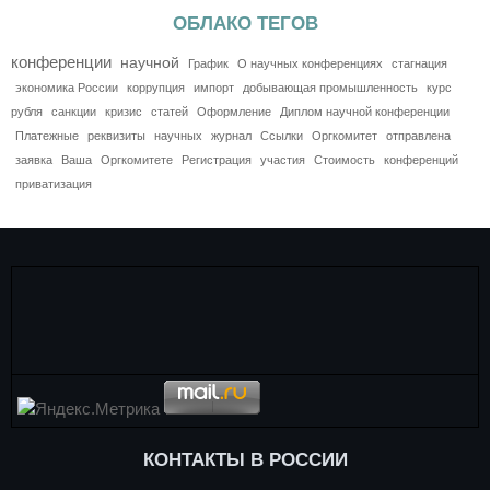
ОБЛАКО ТЕГОВ
конференции
научной
График
О научных конференциях
стагнация
экономика России
коррупция
импорт
добывающая промышленность
курс
рубля
санкции
кризис
статей
Оформление
Диплом научной конференции
Платежные
реквизиты
научных
журнал
Ссылки
Оргкомитет
отправлена
заявка
Ваша
Оргкомитете
Регистрация
участия
Стоимость
конференций
приватизация
КОНТАКТЫ В РОССИИ