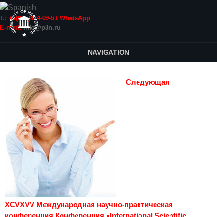
Т.: +7(915)814-09-51 WhatsApp
E-mail:
info@p8n.ru
NAVIGATION
Следующая
XCVXVV Международная научно-практическая
конференция Конференция «International Scientific