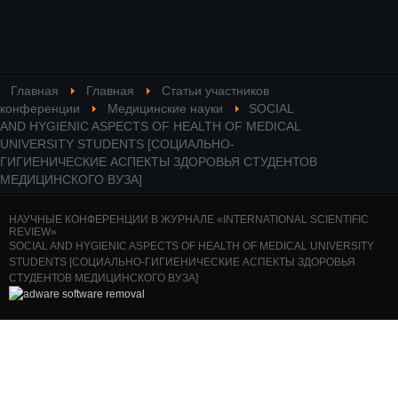
Главная
Главная
Статьи участников
конференции
Медицинские науки
SOCIAL
AND HYGIENIC ASPECTS OF HEALTH OF MEDICAL
UNIVERSITY STUDENTS [СОЦИАЛЬНО-
ГИГИЕНИЧЕСКИЕ АСПЕКТЫ ЗДОРОВЬЯ СТУДЕНТОВ
МЕДИЦИНСКОГО ВУЗА]
НАУЧНЫЕ КОНФЕРЕНЦИИ В ЖУРНАЛЕ «INTERNATIONAL SCIENTIFIC
REVIEW»
SOCIAL AND HYGIENIC ASPECTS OF HEALTH OF MEDICAL UNIVERSITY
STUDENTS [СОЦИАЛЬНО-ГИГИЕНИЧЕСКИЕ АСПЕКТЫ ЗДОРОВЬЯ
СТУДЕНТОВ МЕДИЦИНСКОГО ВУЗА]