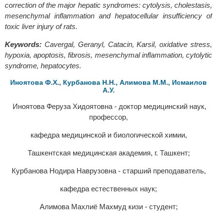
correction of the major hepatic syndromes: cytolysis, cholestasis,
mesenchymal inflammation and hepatocellular insufficiency of
toxic liver injury of rats.
Keywords:
Cavergal, Geranyl, Catacin, Karsil, oxidative stress,
hypoxia, apoptosis, fibrosis, mesenchymal inflammation, cytolytic
syndrome, hepatocytes.
Иноятова Ф.Х., Курбанова Н.Н., Алимова М.М., Исмаилов
А.У.
Иноятова Феруза Хидоятовна - доктор медицинский наук,
профессор,
кафедра медицинской и биологической химии,
Ташкентская медицинская академия, г. Ташкент;
Курбанова Нодира Наврузовна - старший преподаватель,
кафедра естественных наук;
Алимова Махлиё Махмуд кизи - студент;