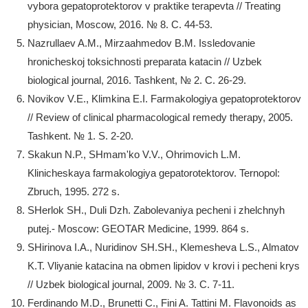
vybora gepatoprotektorov v praktike terapevta // Treating
physician, Moscow, 2016. № 8. C. 44-53.
Nazrullaev A.M., Mirzaahmedov B.M. Issledovanie
hronicheskoj toksichnosti preparata katacin // Uzbek
biological journal, 2016. Tashkent, № 2. C. 26-29.
Novikov V.Е., Klimkina Е.I. Farmakologiya gepatoprotektorov
// Review of clinical pharmacological remedy therapy, 2005.
Tashkent. № 1. S. 2-20.
Skakun N.P., SHmam'ko V.V., Ohrimovich L.M.
Klinicheskaya farmakologiya gepatorotektorov. Ternopol:
Zbruch, 1995. 272 s.
SHerlok SH., Duli Dzh. Zabolevaniya pecheni i zhelchnyh
putej.- Moscow: GEOTAR Medicine, 1999. 864 s.
SHirinova I.A., Nuridinov SH.SH., Klemesheva L.S., Almatov
K.T. Vliyanie katacina na obmen lipidov v krovi i pecheni krys
// Uzbek biological journal, 2009. № 3. C. 7-11.
Ferdinando M.D., Brunetti C., Fini A. Tattini M. Flavonoids as