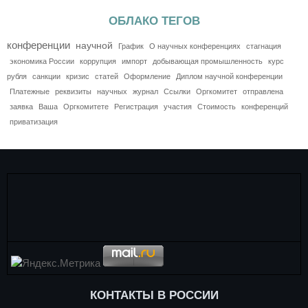
ОБЛАКО ТЕГОВ
конференции
научной
График
О научных конференциях
стагнация
экономика России
коррупция
импорт
добывающая промышленность
курс
рубля
санкции
кризис
статей
Оформление
Диплом научной конференции
Платежные
реквизиты
научных
журнал
Ссылки
Оргкомитет
отправлена
заявка
Ваша
Оргкомитете
Регистрация
участия
Стоимость
конференций
приватизация
КОНТАКТЫ В РОССИИ