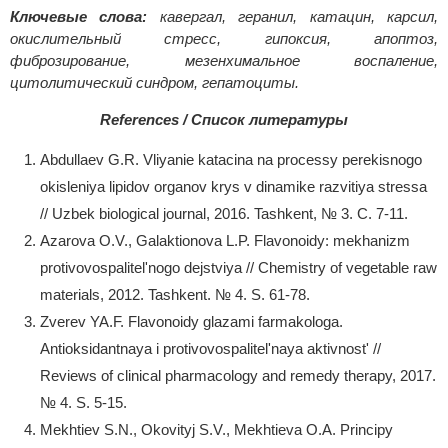
Ключевые слова:
кавергал, геранил, катацин, карсил,
окислительный стресс, гипоксия, апоптоз,
фиброзирование, мезенхимальное воспаление,
цитолитический синдром, гепатоциты.
References / Список литературы
Abdullaev G.R. Vliyanie katacina na processy perekisnogo
okisleniya lipidov organov krys v dinamike razvitiya stressa
// Uzbek biological journal, 2016. Tashkent, № 3. C. 7-11.
Azarova O.V., Galaktionova L.P. Flavonoidy: mekhanizm
protivovospalitel'nogo dejstviya // Chemistry of vegetable raw
materials, 2012. Tashkent. № 4. S. 61-78.
Zverev YA.F. Flavonoidy glazami farmakologa.
Antioksidantnaya i protivovospalitel'naya aktivnost' //
Reviews of clinical pharmacology and remedy therapy, 2017.
№ 4. S. 5-15.
Mekhtiev S.N., Okovityj S.V., Mekhtieva O.A. Principy