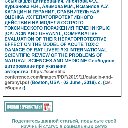
Ссылка для цитирования. Иноятова Ф.Х.,
Курбанова Н.Н., Алимова М.М., Исмаилов А.У.
КАТАЦИН И ГЕРАНИЛ, СРАВНИТЕЛЬНАЯ
ОЦЕНКА ИХ ГЕПАТОПРОТЕКТИВНОГО
ДЕЙСТВИЯ НА МОДЕЛИ ОСТРОГО
ТОКСИЧЕСКОГО ПОРАЖЕНИЯ ПЕЧЕНИ КРЫС
[CATACIN AND GERANYL, COMPARATIVE
EVALUATION OF THEIR HEPATOPROTECTIVE
EFFECT ON THE MODEL OF ACUTE TOXIC
DAMAGE OF RAT LIVER] // XI INTERNATIONAL
SCIENTIFIC REVIEW OF THE PROBLEMS OF
NATURAL SCIENCES AND MEDICINE
Свободное
цитирование при указании
авторства:
https://scientific-
conference.com/images/PDF/2019/11/catacin-and-
geranyl.pdf
(Boston, USA - 03 June
, 2019). с. {
см.
сборник
}
Поделитесь данной статьей, повысьте свой
научный статус в социальных сетях