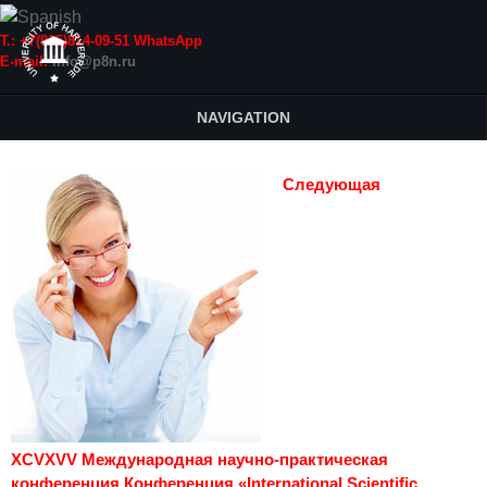
Т.: +7(915)814-09-51 WhatsApp
E-mail:
info@p8n.ru
NAVIGATION
Следующая
XCVXVV Международная научно-практическая
конференция Конференция «International Scientific