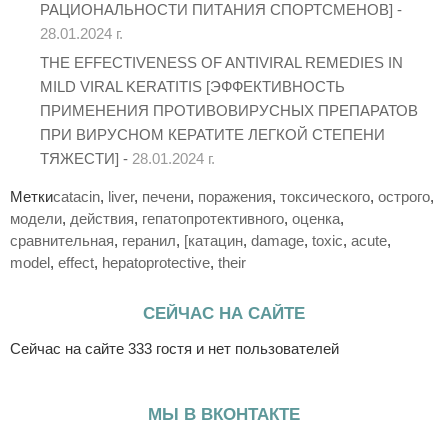
РАЦИОНАЛЬНОСТИ ПИТАНИЯ СПОРТСМЕНОВ] -
28.01.2024 г.
THE EFFECTIVENESS OF ANTIVIRAL REMEDIES IN
MILD VIRAL KERATITIS [ЭФФЕКТИВНОСТЬ
ПРИМЕНЕНИЯ ПРОТИВОВИРУСНЫХ ПРЕПАРАТОВ
ПРИ ВИРУСНОМ КЕРАТИТЕ ЛЕГКОЙ СТЕПЕНИ
ТЯЖЕСТИ] -
28.01.2024 г.
Метки
catacin
,
liver
,
печени
,
поражения
,
токсического
,
острого
,
модели
,
действия
,
гепатопротективного
,
оценка
,
сравнительная
,
геранил
,
[катацин
,
damage
,
toxic
,
acute
,
model
,
effect
,
hepatoprotective
,
their
СЕЙЧАС НА САЙТЕ
Сейчас на сайте 333 гостя и нет пользователей
МЫ В ВКОНТАКТЕ