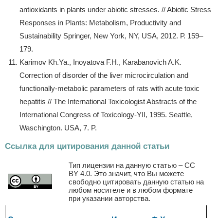
antioxidants in plants under abiotic stresses. // Abiotic Stress
Responses in Plants: Metabolism, Productivity and
Sustainability Springer, New York, NY, USA, 2012. Р. 159–
179.
Karimov Kh.Ya., Inoyatova F.H., Karabanovich A.K.
Correction of disorder of the liver microcirculation and
functionally-metabolic parameters of rats with acute toxic
hepatitis // The International Toxicologist Abstracts of the
International Congress of Toxicology-YII, 1995. Seattle,
Waschington. USA, 7. P.
Ссылка для цитирования данной статьи
Тип лицензии на данную статью – CC
BY 4.0. Это значит, что Вы можете
свободно цитировать данную статью на
любом носителе и в любом формате
при указании авторства.