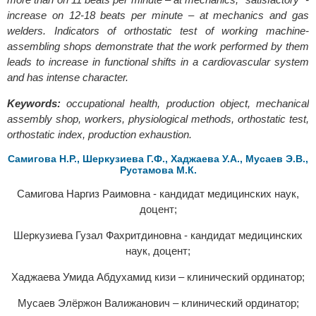
increase on 12-18 beats per minute – at mechanics and gas
welders. Indicators of orthostatic test of working machine-
assembling shops demonstrate that the work performed by them
leads to increase in functional shifts in a cardiovascular system
and has intense character.
Keywords:
occupational health, production object, mechanical
assembly shop, workers, physiological methods, orthostatic test,
orthostatic index, production exhaustion.
Самигова Н.Р., Шеркузиева Г.Ф., Хаджаева У.А., Мусаев Э.В.,
Рустамова М.К.
Самигова Наргиз Раимовна - кандидат медицинских наук,
доцент;
Шеркузиева Гузал Фахритдиновна - кандидат медицинских
наук, доцент;
Хаджаева Умида Абдухамид кизи – клинический ординатор;
Мусаев Элёржон Валижанович – клинический ординатор;