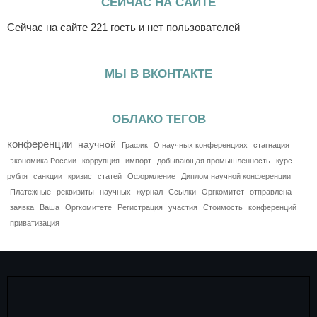
СЕЙЧАС НА САЙТЕ
Сейчас на сайте 221 гость и нет пользователей
МЫ В ВКОНТАКТЕ
ОБЛАКО ТЕГОВ
конференции
научной
График
О научных конференциях
стагнация
экономика России
коррупция
импорт
добывающая промышленность
курс
рубля
санкции
кризис
статей
Оформление
Диплом научной конференции
Платежные
реквизиты
научных
журнал
Ссылки
Оргкомитет
отправлена
заявка
Ваша
Оргкомитете
Регистрация
участия
Стоимость
конференций
приватизация