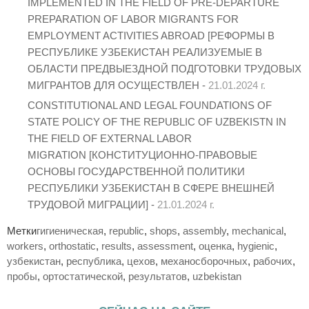
IMPLEMENTED IN THE FIELD OF PRE-DEPARTURE
PREPARATION OF LABOR MIGRANTS FOR
EMPLOYMENT ACTIVITIES ABROAD [РЕФОРМЫ В
РЕСПУБЛИКЕ УЗБЕКИСТАН РЕАЛИЗУЕМЫЕ В
ОБЛАСТИ ПРЕДВЫЕЗДНОЙ ПОДГОТОВКИ ТРУДОВЫХ
МИГРАНТОВ ДЛЯ ОСУЩЕСТВЛЕН -
21.01.2024 г.
CONSTITUTIONAL AND LEGAL FOUNDATIONS OF
STATE POLICY OF THE REPUBLIC OF UZBEKISTN IN
THE FIELD OF EXTERNAL LABOR
MIGRATION [КОНСТИТУЦИОННО-ПРАВОВЫЕ
ОСНОВЫ ГОСУДАРСТВЕННОЙ ПОЛИТИКИ
РЕСПУБЛИКИ УЗБЕКИСТАН В СФЕРЕ ВНЕШНЕЙ
ТРУДОВОЙ МИГРАЦИИ] -
21.01.2024 г.
Метки
гигиеническая
,
republic
,
shops
,
assembly
,
mechanical
,
workers
,
orthostatic
,
results
,
assessment
,
оценка
,
hygienic
,
узбекистан
,
республика
,
цехов
,
механосборочных
,
рабочих
,
пробы
,
ортостатической
,
результатов
,
uzbekistan