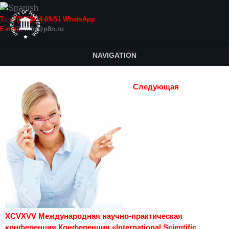
Т.: +7(915)814-09-51 WhatsApp
E-mail:
info@p8n.ru
NAVIGATION
Следующая
XCVXVV Международная научно-практическая
конференция Конференция «International Scientific