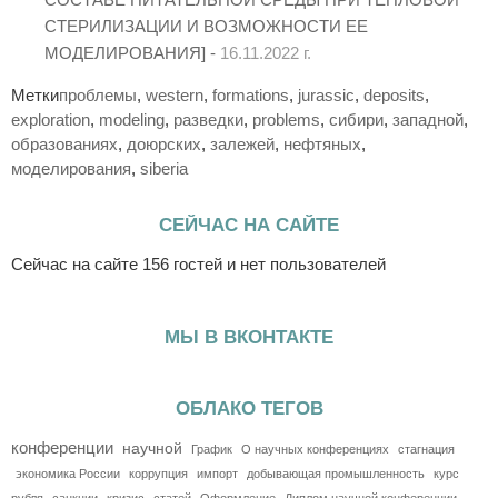
СТЕРИЛИЗАЦИИ И ВОЗМОЖНОСТИ ЕЕ
МОДЕЛИРОВАНИЯ] -
16.11.2022 г.
Метки
проблемы
,
western
,
formations
,
jurassic
,
deposits
,
exploration
,
modeling
,
разведки
,
problems
,
сибири
,
западной
,
образованиях
,
доюрских
,
залежей
,
нефтяных
,
моделирования
,
siberia
СЕЙЧАС НА САЙТЕ
Сейчас на сайте 156 гостей и нет пользователей
МЫ В ВКОНТАКТЕ
ОБЛАКО ТЕГОВ
конференции
научной
График
О научных конференциях
стагнация
экономика России
коррупция
импорт
добывающая промышленность
курс
рубля
санкции
кризис
статей
Оформление
Диплом научной конференции