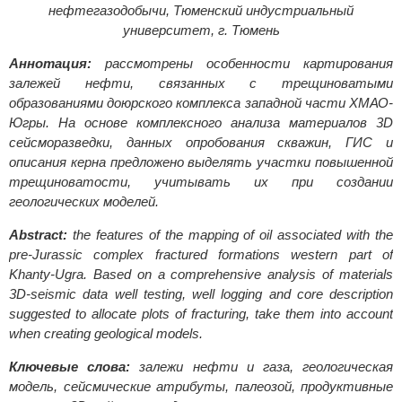
нефтегазодобычи, Тюменский индустриальный
университет, г. Тюмень
Аннотация:
рассмотрены особенности картирования
залежей нефти, связанных с трещиноватыми
образованиями доюрского комплекса западной части ХМАО-
Югры. На основе комплексного анализа материалов 3D
сейсморазведки, данных опробования скважин, ГИС и
описания керна предложено выделять участки повышенной
трещиноватости, учитывать их при создании
геологических моделей.
Abstract:
the features of the mapping of oil associated with the
pre-Jurassic complex fractured formations western part of
Khanty-Ugra. Based on a comprehensive analysis of materials
3D-seismic data well testing, well logging and core description
suggested to allocate plots of fracturing, take them into account
when creating geological models.
Ключевые слова:
залежи нефти и газа, геологическая
модель, сейсмические атрибуты, палеозой, продуктивные