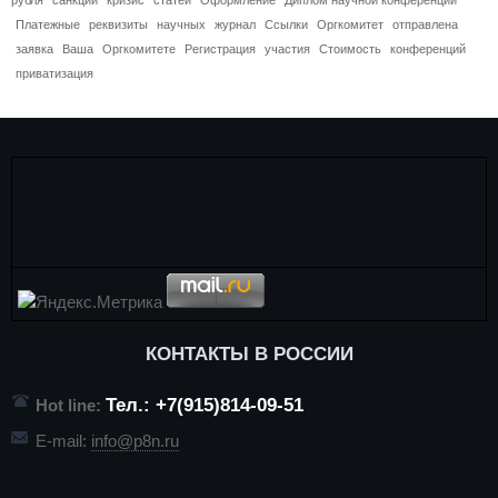
Платежные
реквизиты
научных
журнал
Ссылки
Оргкомитет
отправлена
заявка
Ваша
Оргкомитете
Регистрация
участия
Стоимость
конференций
приватизация
КОНТАКТЫ В РОССИИ
Тел.: +7(915)814-09-51
Hot line:
E-mail:
info@p8n.ru