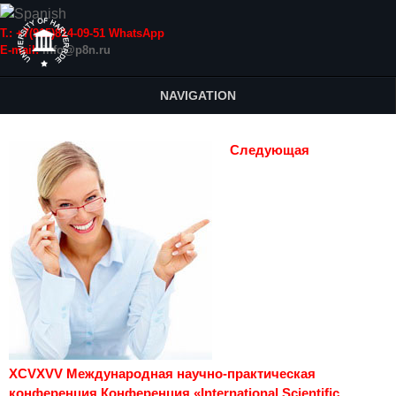
Т.: +7(915)814-09-51 WhatsApp
E-mail:
info@p8n.ru
NAVIGATION
Следующая
XCVXVV Международная научно-практическая
конференция Конференция «International Scientific