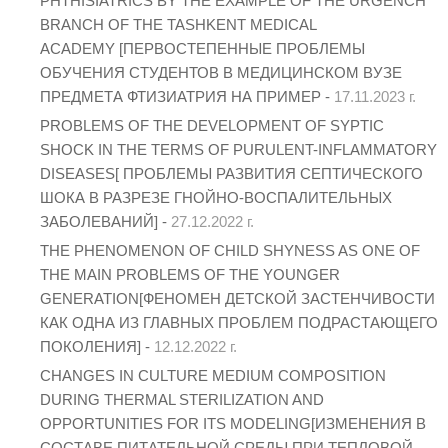
PHTHISIATRICS BY THE EXAMPLE OF THE URGENCH
BRANCH OF THE TASHKENT MEDICAL
ACADEMY [ПЕРВОСТЕПЕННЫЕ ПРОБЛЕМЫ
ОБУЧЕНИЯ СТУДЕНТОВ В МЕДИЦИНСКОМ ВУЗЕ
ПРЕДМЕТА ФТИЗИАТРИЯ НА ПРИМЕР -
17.11.2023 г.
PROBLEMS OF THE DEVELOPMENT OF SYPTIC
SHOCK IN THE TERMS OF PURULENT-INFLAMMATORY
DISEASES[ ПРОБЛЕМЫ РАЗВИТИЯ СЕПТИЧЕСКОГО
ШОКА В РАЗРЕЗЕ ГНОЙНО-ВОСПАЛИТЕЛЬНЫХ
ЗАБОЛЕВАНИЙ] -
27.12.2022 г.
THE PHENOMENON OF CHILD SHYNESS AS ONE OF
THE MAIN PROBLEMS OF THE YOUNGER
GENERATION[ФЕНОМЕН ДЕТСКОЙ ЗАСТЕНЧИВОСТИ
КАК ОДНА ИЗ ГЛАВНЫХ ПРОБЛЕМ ПОДРАСТАЮЩЕГО
ПОКОЛЕНИЯ] -
12.12.2022 г.
CHANGES IN CULTURE MEDIUM COMPOSITION
DURING THERMAL STERILIZATION AND
OPPORTUNITIES FOR ITS MODELING[ИЗМЕНЕНИЯ В
СОСТАВЕ ПИТАТЕЛЬНОЙ СРЕДЫ ПРИ ТЕПЛОВОЙ