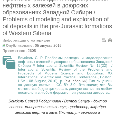
нефтяных залежей в доюрских
образованиях Западной Сибири /
Problems of modeling and exploration of
oil deposits in the pre-Jurassic formations
of Western Siberia
Информация о материале
Опубликовано:
05 августа 2016
Просмотров:
2605
Бембель С. Р. Проблемы разведки и моделирования
нефтяных залежей в доюрских образованиях Западной
Сибири // International Scientific Review № 12(22) /
International Scientific Review of the Problems and
Prospects of Modern Science and Education: XX
International Scientific and Practical Conference ( Boston,
USA - 08 August, 2016). p. {
см. сборник
} Тип лицензии
на данную статью – CC BY 3.0. Это значит, что Вы
можете свободно цитировать данную статью на любом
носителе и в любом формате при указании авторства.
Бембель Сергей Робертович / Bembel Sergey - доктор
геолого-минералогических наук, профессор, кафедра
геологии нефти и газа, Институт геологии и