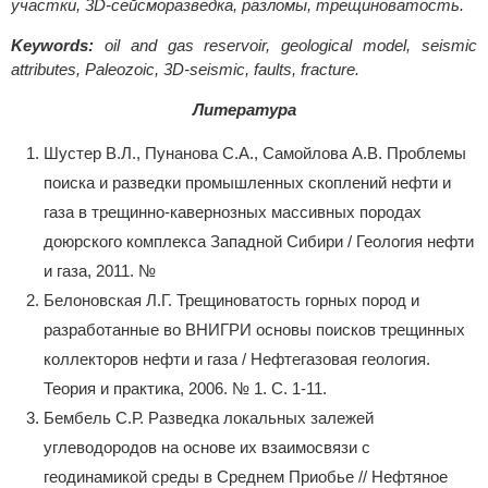
участки, 3D-сейсморазведка, разломы, трещиноватость.
Keywords:
oil and gas reservoir, geological model, seismic
attributes, Paleozoic, 3D-seismic, faults, fracture.
Литература
Шустер В.Л., Пунанова С.А., Самойлова А.В. Проблемы
поиска и разведки промышленных скоплений нефти и
газа в трещинно-кавернозных массивных породах
доюрского комплекса Западной Сибири / Геология нефти
и газа, 2011. №
Белоновская Л.Г. Трещиноватость горных пород и
разработанные во ВНИГРИ основы поисков трещинных
коллекторов нефти и газа / Нефтегазовая геология.
Теория и практика, 2006. № 1. С. 1-11.
Бембель С.Р. Разведка локальных залежей
углеводородов на основе их взаимосвязи с
геодинамикой среды в Среднем Приобье // Нефтяное