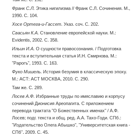
Франк С.Л.
Этика нигилизма // Франк С.Л. Сочинения. М.,
1990. С. 104.
Хосе Ортега-и-Гассет.
Указ. соч. С. 202.
Свасьян К.А.
Становление европейской науки. М.:
Evidentis, 2002. С. 358.
Ильин И.А.
О сущности правосознания. / Подготовка
текста и вступительная статья И.Н. Смирнова. М.:
"Рарогъ", 1993. С. 163.
Фуко Мишель.
История безумия в классическую эпоху.
М.: АСТ: АСТ МОСКВА, 2010. С. 290.
Там же. С. 289.
Лосев А.Ф.
Избранные труды по имяславию и корпусу
сочинений Дионисия Ареопагита. С приложением
перевода трактата "О Божественных именах" / А.Ф.
Лосев; подг. текста и общ. ред. А.А. Тахо-Годи. СПб.:
"Издательство Олега Абышко", "Университетская книга -
СПб", 2009. С. 45.