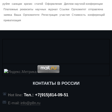
рубля
санкции
кризис
статей
Оформление
Диплом научной конференции
Платежные
реквизиты
научных
журнал
Ссылки
Оргкомитет
отправлена
заявка
Ваша
Оргкомитете
Регистрация
участия
Стоимость
конференций
приватизация
КОНТАКТЫ В РОССИИ
Тел.: +7(915)814-09-51
Hot line:
E-mail:
info@p8n.ru