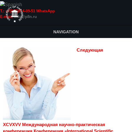
Т.: +7(915)814-09-51 WhatsApp
E-mail:
info@p8n.ru
NAVIGATION
Следующая
XCVXVV Международная научно-практическая
конференция Конференция «International Scientific