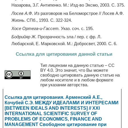
Назарова, З.Г. Антипенко. М.: Изд-во Эксмо, 2003. С. 375.
Лосев А.Ф
.
Из разговоров на Беломорстрое // Лосев А.Ф.
Жизнь. СПб., 1993. С. 322-324.
Хосе Ортега-и-Гассет.
Указ. соч. с. 195.
Бодрийяр Ж.
Прозрачность зла / пер. с фр. Л.
Любарской, Е. Марковской. М.: Добросвет, 2000. С. 6.
Ссылка для цитирования данной статьи
Тип лицензии на данную статью – CC
BY 4.0. Это значит, что Вы можете
свободно цитировать данную статью на
любом носителе и в любом формате
при указании авторства.
Ссылка для цитирования. Арменский А.Е.,
Кочубей С.Э. МЕЖДУ ИДЕАЛАМИ И ИНТЕРЕСАМИ
[BETWEEN IDEALS AND INTERESTS] // XXI
INTERNATIONAL SCIENTIFIC SURVEY OF
PROBLEMS OF ECONOMICS, FINANCE AND
MANAGEMENT
Свободное цитирование при