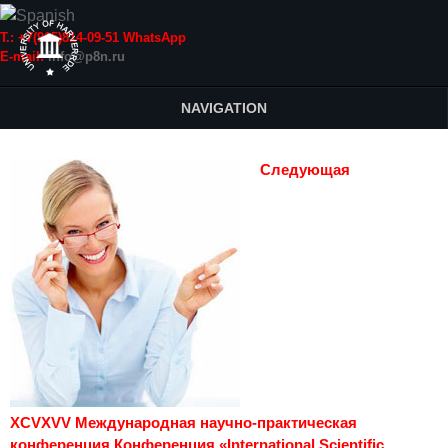
Т.: +7(915)814-09-51 WhatsApp
E-mail:
info@p8n.ru
NAVIGATION
Следующая
XCVXVV Международная научно-практическая
конференция Конференция «International Scientific