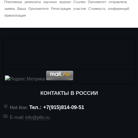
Платежные
реквизиты
научных
журнал
Ссылки
Оргкомитет
отправлена
заявка
Ваша
Оргкомитете
Регистрация
участия
Стоимость
конференций
приватизация
КОНТАКТЫ В РОССИИ
Тел.: +7(915)814-09-51
Hot line:
E-mail:
info@p8n.ru