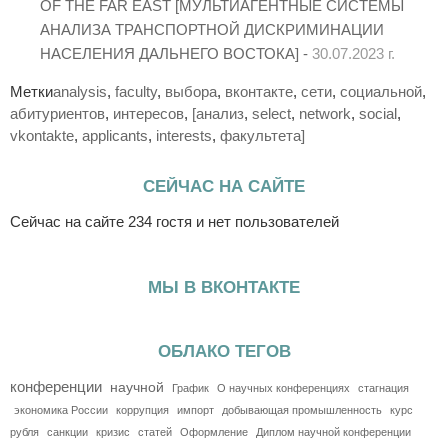
OF THE FAR EAST [МУЛЬТИАГЕНТНЫЕ СИСТЕМЫ
АНАЛИЗА ТРАНСПОРТНОЙ ДИСКРИМИНАЦИИ
НАСЕЛЕНИЯ ДАЛЬНЕГО ВОСТОКА] -
30.07.2023 г.
Метки
analysis
,
faculty
,
выбора
,
вконтакте
,
сети
,
социальной
,
абитуриентов
,
интересов
,
[анализ
,
select
,
network
,
social
,
vkontakte
,
applicants
,
interests
,
факультета]
СЕЙЧАС НА САЙТЕ
Сейчас на сайте 234 гостя и нет пользователей
МЫ В ВКОНТАКТЕ
ОБЛАКО ТЕГОВ
конференции
научной
График
О научных конференциях
стагнация
экономика России
коррупция
импорт
добывающая промышленность
курс
рубля
санкции
кризис
статей
Оформление
Диплом научной конференции