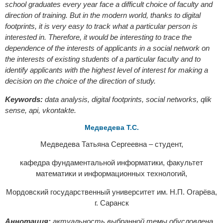
school graduates every year face a difficult choice of faculty and
direction of training. But in the modern world, thanks to digital
footprints, it is very easy to track what a particular person is
interested in. Therefore, it would be interesting to trace the
dependence of the interests of applicants in a social network on
the interests of existing students of a particular faculty and to
identify applicants with the highest level of interest for making a
decision on the choice of the direction of study.
Keywords:
data analysis, digital footprints, social networks, qlik
sense, api, vkontakte.
Медведева Т.С.
Медведева Татьяна Сергеевна – студент,
кафедра фундаментальной информатики, факультет
математики и информационных технологий,
Мордовский государственный университет им. Н.П. Огарёва,
г. Саранск
Аннотация:
актуальность выбранной темы обусловлена