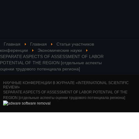
Главная
Главная
Статьи участников
конференции
Экономические науки
SEPARATE ASPECTS OF ASSESSMENT OF LABOR
POTENTIAL OF THE REGION [отдельные аспекты
оценки трудового потенциала региона]
НАУЧНЫЕ КОНФЕРЕНЦИИ В ЖУРНАЛЕ «INTERNATIONAL SCIENTIFIC
REVIEW»
SEPARATE ASPECTS OF ASSESSMENT OF LABOR POTENTIAL OF THE
REGION [отдельные аспекты оценки трудового потенциала региона]