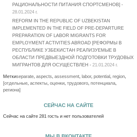
РАЦИОНАЛЬНОСТИ ПИТАНИЯ СПОРТСМЕНОВ] -
28.01.2024 г.
REFORM IN THE REPUBLIC OF UZBEKISTAN
IMPLEMENTED IN THE FIELD OF PRE-DEPARTURE
PREPARATION OF LABOR MIGRANTS FOR
EMPLOYMENT ACTIVITIES ABROAD [РЕФОРМЫ В
РЕСПУБЛИКЕ УЗБЕКИСТАН РЕАЛИЗУЕМЫЕ В
ОБЛАСТИ ПРЕДВЫЕЗДНОЙ ПОДГОТОВКИ ТРУДОВЫХ
МИГРАНТОВ ДЛЯ ОСУЩЕСТВЛЕН -
21.01.2024 г.
Метки
separate
,
aspects
,
assessment
,
labor
,
potential
,
region
,
[отдельные
,
аспекты
,
оценки
,
трудового
,
потенциала
,
региона]
СЕЙЧАС НА САЙТЕ
Сейчас на сайте 281 гость и нет пользователей
МЫ В ВКОНТАКТЕ