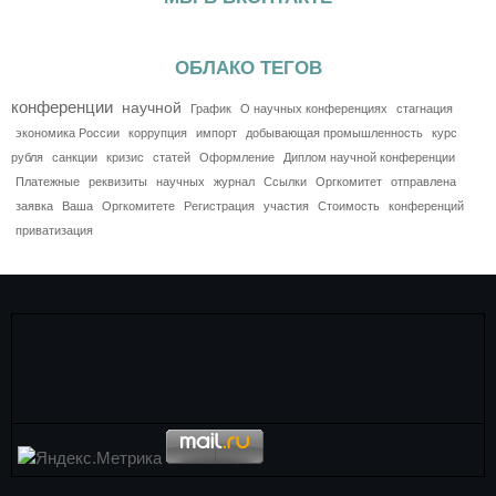
ОБЛАКО ТЕГОВ
конференции
научной
График
О научных конференциях
стагнация
экономика России
коррупция
импорт
добывающая промышленность
курс
рубля
санкции
кризис
статей
Оформление
Диплом научной конференции
Платежные
реквизиты
научных
журнал
Ссылки
Оргкомитет
отправлена
заявка
Ваша
Оргкомитете
Регистрация
участия
Стоимость
конференций
приватизация