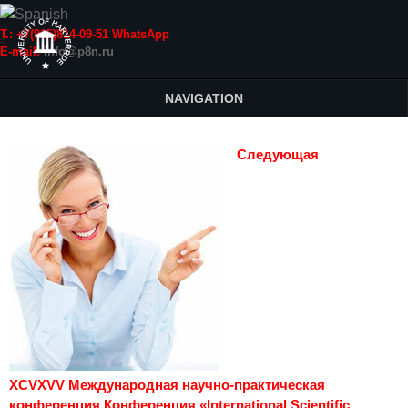
Т.: +7(915)814-09-51 WhatsApp
E-mail:
info@p8n.ru
NAVIGATION
Следующая
XCVXVV Международная научно-практическая
конференция Конференция «International Scientific