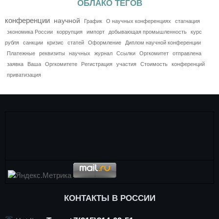
ОБЛАКО ТЕГОВ
конференции
научной
График
О научных конференциях
стагнация
экономика России
коррупция
импорт
добывающая промышленность
курс
рубля
санкции
кризис
статей
Оформление
Диплом научной конференции
Платежные
реквизиты
научных
журнал
Ссылки
Оргкомитет
отправлена
заявка
Ваша
Оргкомитете
Регистрация
участия
Стоимость
конференций
приватизация
КОНТАКТЫ В РОССИИ