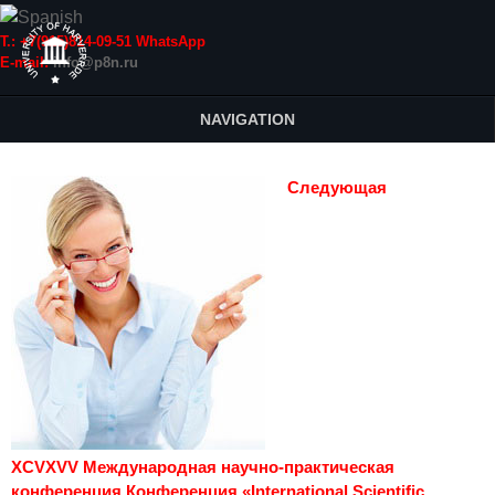
Т.: +7(915)814-09-51 WhatsApp
E-mail:
info@p8n.ru
NAVIGATION
Следующая
XCVXVV Международная научно-практическая
конференция Конференция «International Scientific