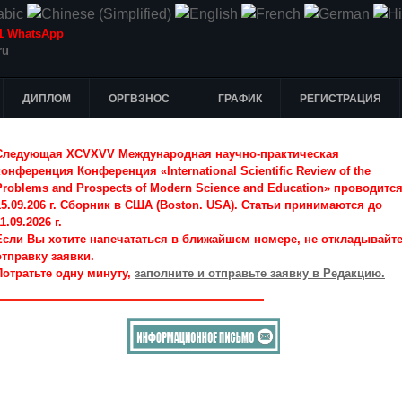
-51 WhatsApp
ru
ДИПЛОМ
ОРГВЗНОС
ГРАФИК
РЕГИСТРАЦИЯ
Следующая XCVXVV Международная научно-практическая
конференция Конференция «International Scientific Review of the
Problems and Prospects of Modern Science and Education» проводитс
15.09.206 г. Сборник в США (Boston. USA). Статьи принимаются до
1.09.2026 г.
Если Вы хотите напечататься в ближайшем номере, не откладывайт
отправку заявки.
Потратьте одну минуту,
заполните и отправьте заявку в Редакцию.