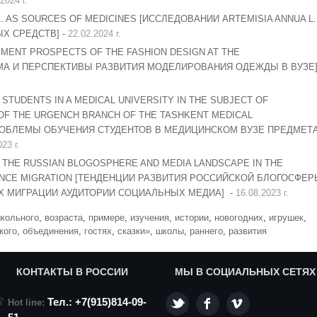
2024 г.
. AS SOURCES OF MEDICINES [ИССЛЕДОВАНИИ ARTEMISIA ANNUA L.
Х СРЕДСТВ] -
22.02.2024 г.
MENT PROSPECTS OF THE FASHION DESIGN AT THE
ЕМА И ПЕРСПЕКТИВЫ РАЗВИТИЯ МОДЕЛИРОВАНИЯ ОДЕЖДЫ В ВУЗЕ
STUDENTS IN A MEDICAL UNIVERSITY IN THE SUBJECT OF
 OF THE URGENCH BRANCH OF THE TASHKENT MEDICAL
ОБЛЕМЫ ОБУЧЕНИЯ СТУДЕНТОВ В МЕДИЦИНСКОМ ВУЗЕ ПРЕДМЕТ
23 г.
 THE RUSSIAN BLOGOSPHERE AND MEDIA LANDSCAPE IN THE
IENCE MIGRATION [ТЕНДЕНЦИИ РАЗВИТИЯ РОССИЙСКОЙ БЛОГОСФЕР
Х МИГРАЦИИ АУДИТОРИИ СОЦИАЛЬНЫХ МЕДИА] -
16.08.2023 г.
кольного
,
возраста
,
примере
,
изучения
,
истории
,
новогодних
,
игрушек
,
кого
,
объединения
,
гостях
,
сказки»
,
школы
,
раннего
,
развития
КОНТАКТЫ В РОССИИ
МЫ В СОЦИАЛЬНЫХ СЕТЯХ
Тел.: +7(915)814-09-
Hot line: