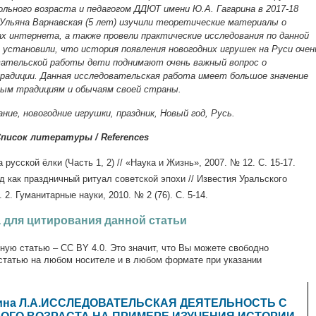
льного возраста и педагогом ДДЮТ имени Ю.А. Гагарина в 2017-18
 Ульяна Варнавская (5 лет) изучили теоретические материалы о
тах интернета, а также провели практические исследования по данной
установили, что история появления новогодних игрушек на Руси очен
овательской работы дети поднимают очень важный вопрос о
радиции. Данная исследовательская работа имеет большое значение
ным традициям и обычаям своей страны.
ние, новогодние игрушки, праздник, Новый год, Русь.
писок литературы / References
русской ёлки (Часть 1, 2) // «Наука и Жизнь», 2007. № 12. С. 15-17.
од как праздничный ритуал советской эпохи // Известия Уральского
2. Гуманитарные науки, 2010. № 2 (76). С. 5-14.
 для цитирования данной статьи
ную статью – CC BY 4.0. Это значит, что Вы можете свободно
статью на любом носителе и в любом формате при указании
ухина Л.А.ИССЛЕДОВАТЕЛЬСКАЯ ДЕЯТЕЛЬНОСТЬ С