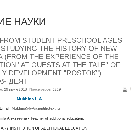
ИЕ НАУКИ
 FROM STUDENT PRESCHOOL AGES
 STUDYING THE HISTORY OF NEW
A (FROM THE EXPERIENCE OF THE
TION "AT GUESTS AT THE TALE" OF
LY DEVELOPMENT "ROSTOK")
АЯ ДЕЯТ
о:
29 июня 2018
Просмотров:
1219
Mukhina L.A.
Email:
Mukhina54@scientifictext.ru
la Alekseevna - Teacher of additional education,
ARY INSTITUTION OF ADDITIONAL EDUCATION