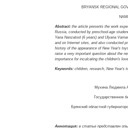
BRYANSK REGIONAL GOV
NAME
Abstract:
the article presents the work expe
Russia, conducted by preschool-age student
Yana Nanzatool (6 years) and Ulyana Varnav
and on Internet sites, and also conducted pra
history of the appearance of New Year's toys 
raise a very important question about the ne
importance for inculcating the children's love
Keywords:
children, research, New Year's t
Мухина Людмила Ал
Государственное б
Брянский областной губернаторс
Аннотация:
в статье представлен опы