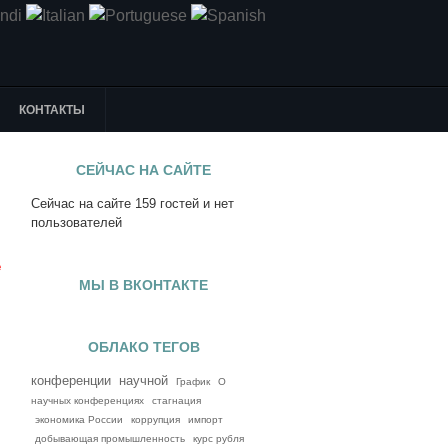
КОНТАКТЫ
СЕЙЧАС НА САЙТЕ
Сейчас на сайте 159 гостей и нет
я
пользователей
е
МЫ В ВКОНТАКТЕ
ОБЛАКО ТЕГОВ
конференции
научной
График
О
научных конференциях
стагнация
экономика России
коррупция
импорт
добывающая промышленность
курс рубля