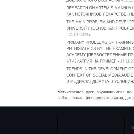
ДОШКОЛЬНОГО ВОЗРАСТА] -
11.11.
RESEARCH ON ARTEMISIA ANNUA L
КАК ИСТОЧНИКОВ ЛЕКАРСТВЕННЫ
THE MAIN PROBLEM AND DEVELOP
UNIVERSITY [ОСНОВНАЯ ПРОБЛ
-
21.01.2024 г.
PRIMARY PROBLEMS OF TRAINING 
PHTHISIATRICS BY THE EXAMPLE
ACADEMY [ПЕРВОСТЕПЕННЫЕ ПР
ФТИЗИАТРИЯ НА ПРИМЕР -
17.11.20
TRENDS IN THE DEVELOPMENT OF
CONTEXT OF SOCIAL MEDIA AUD
И МЕДИАЛАНДШАФТА В УСЛОВИЯ
Метки
research
,
руси
,
обучающимися
,
дош
работы
,
опыта
,
[исследовательская
,
детс