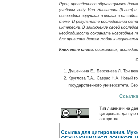
Руси, проведенного обучающимися дошко
учебном году. Яна Нанзатоол (6 лет) и
новогодних игрушках в книгах и на сай
теме. В результате исследований дети 
интересна. В заключение своей исслед
необходимости сохранять новогодние т
для привития детям любви к националь
Ключевые слова:
дошкольник, исследова
С
Душечкина Е., Берсенева Л. Три века 
Круглова Т.А., Саврас Н.А. Новый г
государственного университета. Сер. 
Ссылка
Тип лицензии на дан
цитировать данную 
авторства.
Ссылка для цитирования. М