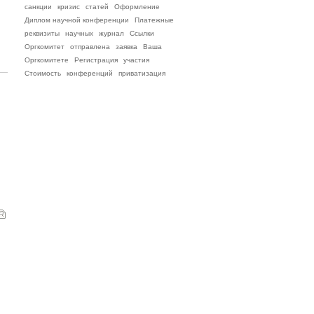
санкции
кризис
статей
Оформление
Диплом научной конференции
Платежные
реквизиты
научных
журнал
Ссылки
Оргкомитет
отправлена
заявка
Ваша
Оргкомитете
Регистрация
участия
Стоимость
конференций
приватизация