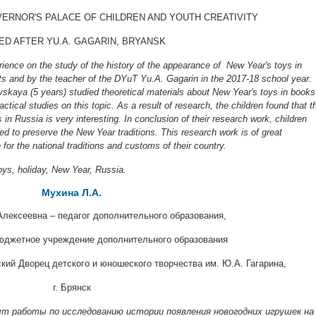
ERNOR'S PALACE OF CHILDREN AND YOUTH CREATIVITY
D AFTER YU.A. GAGARIN, BRYANSK
rience on the study of the history of the appearance of New Year's toys in
s and by the teacher of the DYuT Yu.A. Gagarin in the 2017-18 school year.
skaya (5 years) studied theoretical materials about New Year's toys in books
ctical studies on this topic. As a result of research, the children found that t
in Russia is very interesting. In conclusion of their research work, children
ed to preserve the New Year traditions. This research work is of great
 for the national traditions and customs of their country.
oys, holiday, New Year, Russia.
Мухина Л.А.
ексеевна – педагог дополнительного образования,
юджетное учреждение дополнительного образования
кий Дворец детского и юношеского творчества им. Ю.А. Гагарина,
г. Брянск
т работы по исследованию истории появления новогодних игрушек на