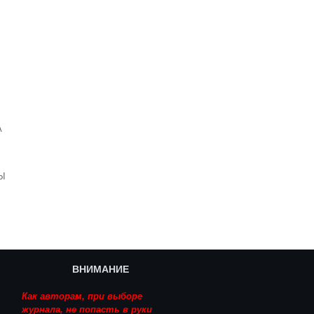
]
А
Ы
ВНИМАНИЕ
Как авторам, при выборе
журнала, не попасть в руки